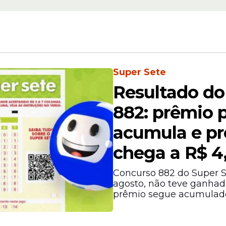
ntes
emprego no Brasil; 
e
como se candidatar
Super Sete
Resultado do
882: prêmio p
acumula e pr
 como pensamento analítico, comunicação clara
andidatos passam por etapas como análise de cu
chega a R$ 4
.
Concurso 882 do Super S
agosto, não teve ganhado
prêmio segue acumulad