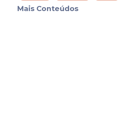
Tax & Category Vendor Manager, Analis
Mais Conteúdos
Gerente de Contas em Startups e Supply 
A área de logística concentra funções vol
Já as posições estratégicas exigem atua
A empresa também inclui
vagas
ligadas 