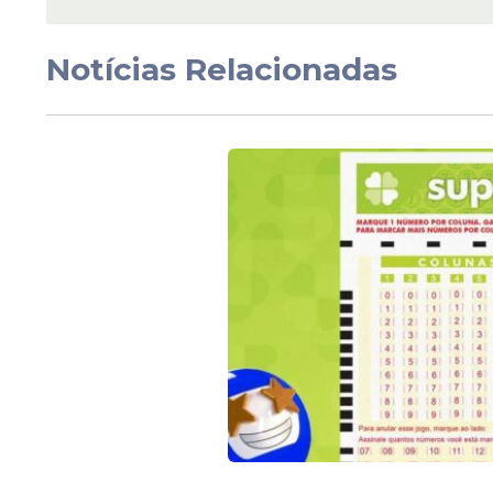
emprego para difere
cargos; saiba como s
candidatar
Notícias Relacionadas
Veja Também
O processo seletivo avalia competências
capacidade de trabalhar em equipe. Os c
entrevistas e avaliações comportamentais