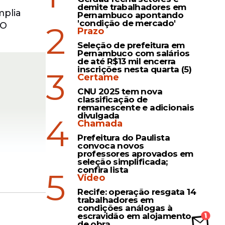
demite trabalhadores em
mplia
Pernambuco apontando
'condição de mercado'
2
 O
Prazo
Seleção de prefeitura em
Pernambuco com salários
de até R$13 mil encerra
inscrições nesta quarta (5)
3
Certame
CNU 2025 tem nova
classificação de
remanescente e adicionais
divulgada
4
Chamada
Prefeitura do Paulista
convoca novos
professores aprovados em
seleção simplificada;
confira lista
5
Vídeo
Recife: operação resgata 14
trabalhadores em
condições análogas à
escravidão em alojamento
eis estão
de obra