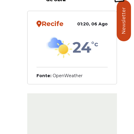
ager,
Newsletter
Recife
esultados.
01:20, 06 Ago
 clientes.
24
°c
Fonte:
OpenWeather