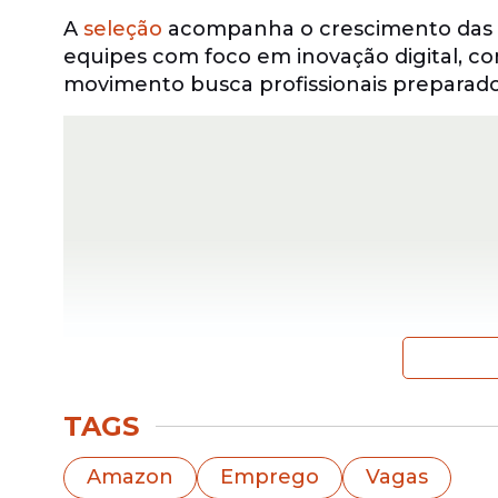
A
seleção
acompanha o crescimento das 
equipes com foco em inovação digital, 
movimento busca profissionais preparad
TAGS
Vagas disponíveis
Amazon
Emprego
Vagas
A
empresa
oferece oportunidades em difer