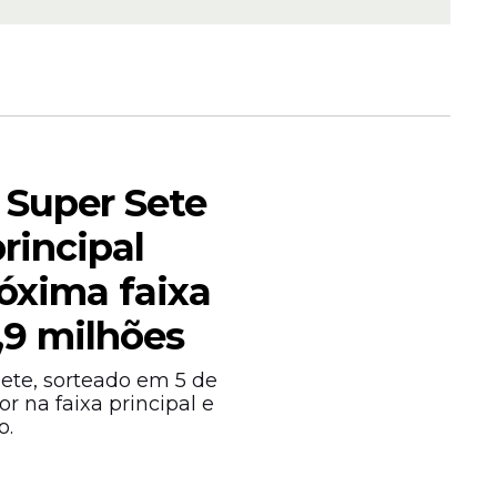
saiba
 Super Sete
rincipal
óxima faixa
 e
rrículo,
,9 milhões
ete, sorteado em 5 de
r na faixa principal e
o.