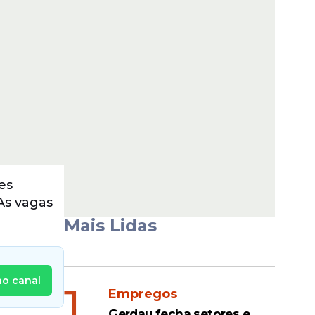
es
As vagas
Mais Lidas
no canal
1
Empregos
Gerdau fecha setores e