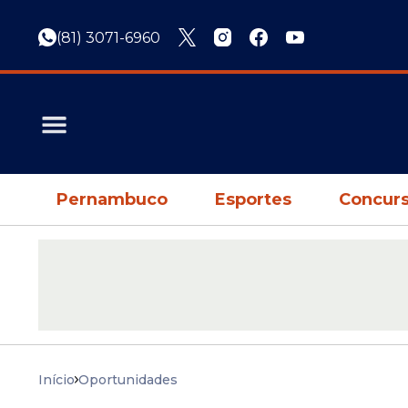
(81) 3071-6960
Pernambuco
Esportes
Concurs
Início
Oportunidades