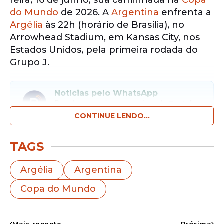
feira, 16 de junho, sua caminhada na
Copa
do Mundo
de 2026. A
Argentina
enfrenta a
Argélia
às 22h (horário de Brasília), no
Arrowhead Stadium, em Kansas City, nos
Estados Unidos, pela primeira rodada do
Grupo J.
Notícias pelo WhatsApp
Receba as notícias exclusivas do
Portal
de Prefeitura
pelo nosso canal.
CONTINUE LENDO...
Entrar no canal
TAGS
Depois de conquistar o título em 2022, os
Argélia
Argentina
argentinos chegam ao novo
Mundial
Copa do Mundo
novamente cercados de expectativa. Com
boa parte da base campeã mantida, a
equipe comandada por Lionel Scaloni é