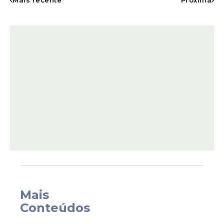
Mais recente
Próxima
apontada como uma das favoritas à
conquista da taça e sonha em repetir o
feito alcançado por seleções históricas que
conseguiram defender o título mundial.
Mais
O Grupo J ainda conta com Áustria e
Conteúdos
Jordânia, que também iniciam a disputa
nesta rodada. Por isso, uma vitória logo na