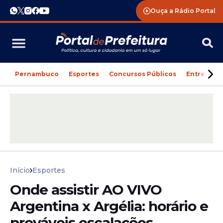
Ouça a Rádio Portal
Pernambuco
Esportes
Concursos Públicos
Entreteni
Início
Esportes
Onde assistir AO VIVO
Argentina x Argélia: horário e
prováveis escalações