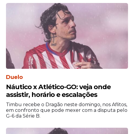
brigar por uma das vagas do grupo.
Duelo
Náutico x Atlético-GO: veja onde
O principal nome da equipe é Riyad
assistir, horário e escalações
Mahrez. Ex-Manchester City e atualmente
Timbu recebe o Dragão neste domingo, nos Aflitos,
defendendo o Al-Ahli, da Arábia Saudita, o
em confronto que pode mexer com a disputa pelo
atacante segue sendo a principal
G-6 da Série B.
referência ofensiva dos argelinos.