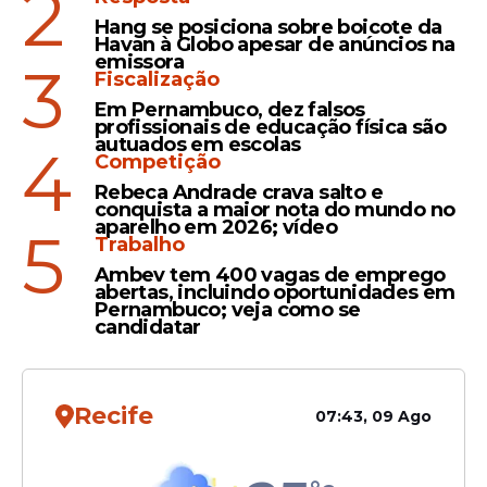
2
Hang se posiciona sobre boicote da
Havan à Globo apesar de anúncios na
emissora
3
Repercussão
Fiscalização
FIFA volta atrás após
Em Pernambuco, dez falsos
profissionais de educação física são
polêmica com Vini Jr e
autuados em escolas
4
libera espanhol em
Competição
entrevistas da Copa do
Rebeca Andrade crava salto e
conquista a maior nota do mundo no
Mundo
aparelho em 2026; vídeo
5
Trabalho
Ambev tem 400 vagas de emprego
Opinião
abertas, incluindo oportunidades em
Pernambuco; veja como se
"A Copa do Mundo não se
candidatar
ganha na partida de
estreia", diz Ancelotti após
Brasil empatar com
Recife
07:43, 09 Ago
Marrocos