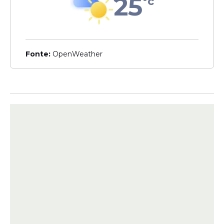
25
°c
Veja Também
Fonte:
OpenWeather
Outro destaque é Thiago Almada.
Revelado pelo futebol argentino e com
passagem marcante pelo Botafogo, o meia
se consolidou como uma importante peça
do elenco de Lionel Scaloni.