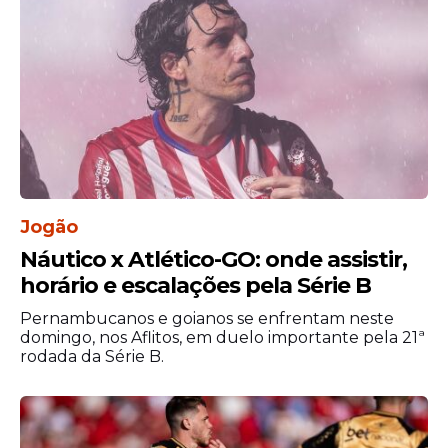
Além dele, a equipe conta com jogadores
experientes como Aissa Mandi, Houssem
Aouar e Rayan Aït-Nouri, que formam a
espinha dorsal da seleção africana.
Jogão
Náutico x Atlético-GO: onde assistir,
horário e escalações pela Série B
Pernambucanos e goianos se enfrentam neste
domingo, nos Aflitos, em duelo importante pela 21ª
rodada da Série B.
Onde assistir Argentina
x Argélia