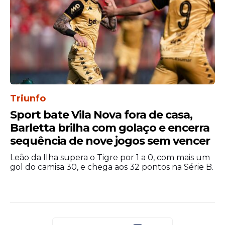
A partida terá transmissão exclusiva na
CazéTV, com a bola rolando a partir das
22h, horário de Brasília.
Data: terça-feira, 16 de junho de 2026
Horário: 22h (de Brasília)
Local: Arrowhead Stadium, Kansas City,
Estados Unidos
Triunfo
Transmissão: CazéTV
Sport bate Vila Nova fora de casa,
Prováveis escalações
Barletta brilha com golaço e encerra
Argentina:
Emiliano Martínez; Nahuel
sequência de nove jogos sem vencer
Molina, Cristian Romero, Nicolás Otamendi
Leão da Ilha supera o Tigre por 1 a 0, com mais um
e Nicolás Tagliafico (Facundo Medina);
gol do camisa 30, e chega aos 32 pontos na Série B.
Leandro Paredes, Enzo Fernández, Alexis
Mac Allister, Thiago Almada e Lionel Messi;
Julián Álvarez. Técnico: Lionel Scaloni.
Argélia:
Luca Zidane; Achref Abada,