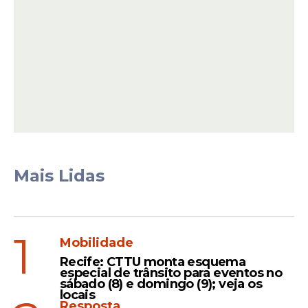
Além do craque, a equipe conta com
nomes que foram fundamentais na
Mais Lidas
conquista de 2022 e seguem em alto nível
no futebol europeu. Entre eles estão
Emiliano Martínez, Cristian Romero, Enzo
Fernández, Alexis Mac Allister e Julián
1
Mobilidade
Álvarez.
Recife: CTTU monta esquema
especial de trânsito para eventos no
sábado (8) e domingo (9); veja os
locais
Leia Também
Resposta