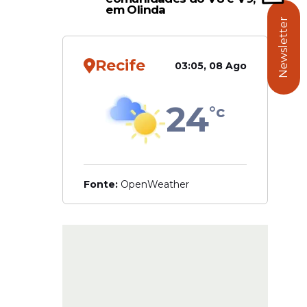
em Olinda
Newsletter
o peça
 despertou
Recife
03:05, 08 Ago
24
°c
Fonte:
OpenWeather