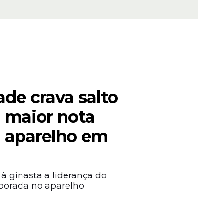
veja
de crava salto
a maior nota
para
ão ao
 aparelho em
à ginasta a liderança do
porada no aparelho