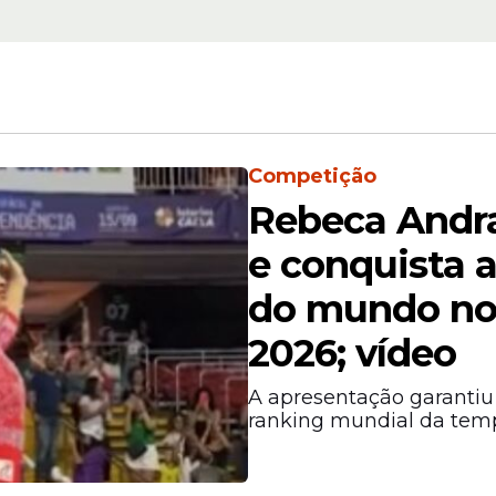
onfira
post do Instagram; 
Competição
Rebeca Andra
e conquista 
 o mercado em busca de mais um centroavante 
e mostra a dependência atual do elenco em relaç
do mundo no
2026; vídeo
A apresentação garantiu 
ranking mundial da tem