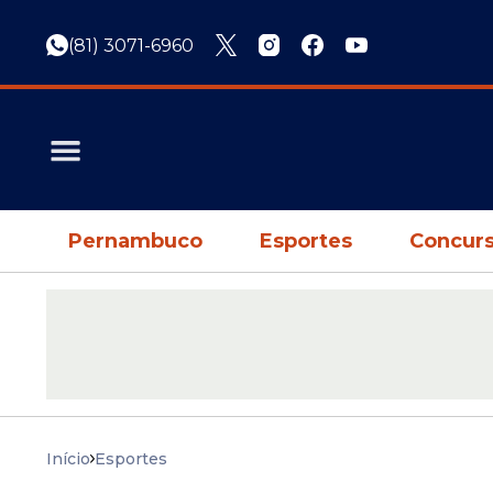
(81) 3071-6960
Pernambuco
Esportes
Concurs
Início
Esportes