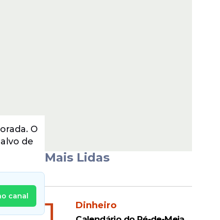
orada. O
alvo de
Mais Lidas
no canal
1
Dinheiro
Calendário do Pé-de-Meia