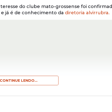
teresse do clube mato-grossense foi confirma
 e já é de conhecimento da
diretoria alvirrubra.
CONTINUE LENDO...
fase no Náutico
dos melhores momentos desde que chegou aos Af
onato Pernambucano de 2026, com oito gols ma