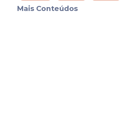
nove partidas, desempenho que reforça s
Mais Conteúdos
Desde 2024 no clube, o camisa 9 se cons
fundamental no sistema de jogo da equipe.
o interesse do Cuiabá.