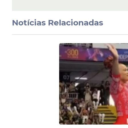
por valor milionário; c
Notícias Relacionadas
Veja Também
O Náutico, inclusive, vinha monitorando
dividir responsabilidades no setor, o qu
experiente atacante.