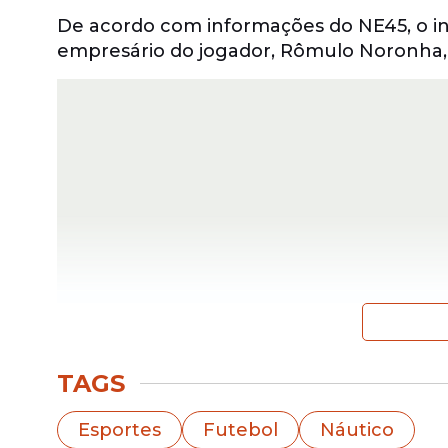
De acordo com informações do NE45, o in
empresário do jogador, Rômulo Noronha,
Artilheiro vive grande 
TAGS
Aos 36 anos, Paulo Sérgio atravessa um 
Esportes
Futebol
Náutico
centroavante foi o artilheiro do Campe