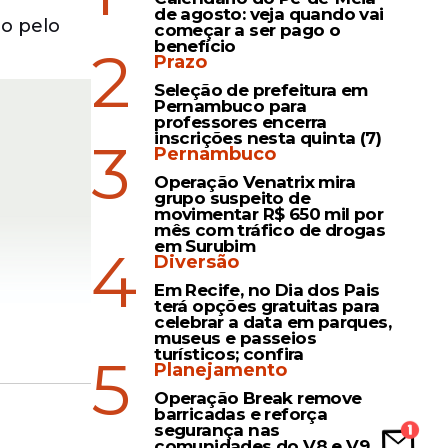
de agosto: veja quando vai
do pelo
começar a ser pago o
benefício
2
Prazo
Seleção de prefeitura em
Pernambuco para
professores encerra
inscrições nesta quinta (7)
3
Pernambuco
Operação Venatrix mira
grupo suspeito de
movimentar R$ 650 mil por
mês com tráfico de drogas
em Surubim
4
Diversão
Em Recife, no Dia dos Pais
terá opções gratuitas para
celebrar a data em parques,
museus e passeios
turísticos; confira
5
Planejamento
Operação Break remove
litos. O
barricadas e reforça
segurança nas
rcados em
comunidades do V8 e V9,