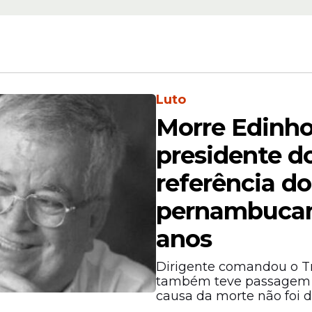
Luto
Morre Edinho
 França
presidente d
referência do
pernambucan
anos
Dirigente comandou o Tr
também teve passagem c
causa da morte não foi d