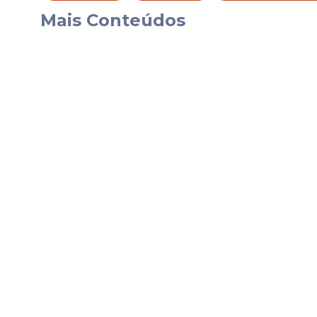
elenco.
Mais Conteúdos
Mbappé lidera lista for
Mesmo após período recente de recupera
deve ser uma das principais atrações do 
aparecem na lista, como Dembélé, Camav