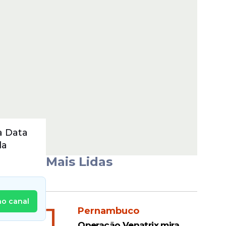
a Data
da
Mais Lidas
no canal
1
Pernambuco
Operação Venatrix mira