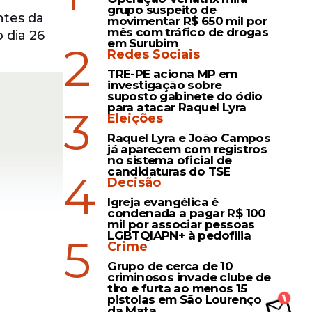
grupo suspeito de
ntes da
movimentar R$ 650 mil por
mês com tráfico de drogas
 dia 26
em Surubim
2
Redes Sociais
TRE-PE aciona MP em
investigação sobre
suposto gabinete do ódio
para atacar Raquel Lyra
3
Eleições
Raquel Lyra e João Campos
já aparecem com registros
no sistema oficial de
candidaturas do TSE
4
Decisão
Igreja evangélica é
condenada a pagar R$ 100
mil por associar pessoas
LGBTQIAPN+ à pedofilia
5
Crime
Grupo de cerca de 10
criminosos invade clube de
tebol
tiro e furta ao menos 15
ação no
pistolas em São Lourenço
da Mata