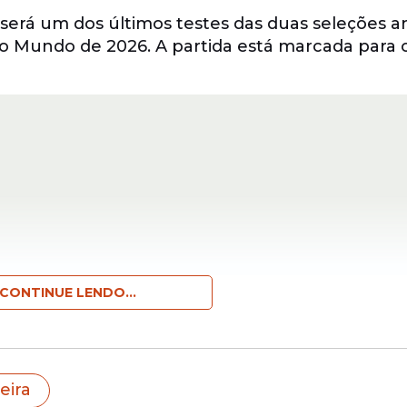
será um dos últimos testes das duas seleções a
do Mundo de 2026. A partida está marcada para o
CONTINUE LENDO...
eração francesa, com nomes consolidados do
fu
orçando o equilíbrio entre experiência e renov
eira