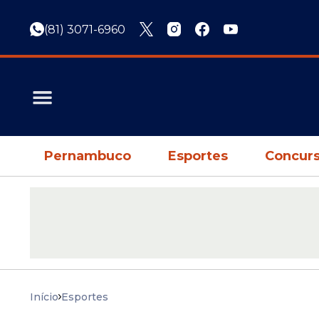
(81) 3071-6960
Pernambuco
Esportes
Concurs
Início
Esportes