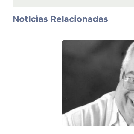
Notícias Relacionadas
Veja Também
Lista de convocados da
Goleiros
Lucas Chevalier (PSG)
Mike Maignan (Milan)
Brice Samba (Rennes)