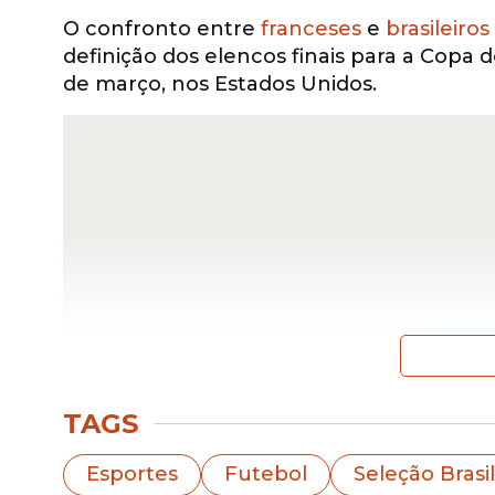
O confronto entre
franceses
e
brasileiros
definição dos elencos finais para a Copa 
de março, nos Estados Unidos.
TAGS
A convocação mantém a base da atual g
europeu e algumas jovens promessas, ref
Esportes
Futebol
Seleção Brasil