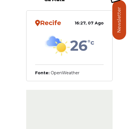
Newsletter
Recife
ção e
16:27, 07 Ago
26
°c
Fonte:
OpenWeather