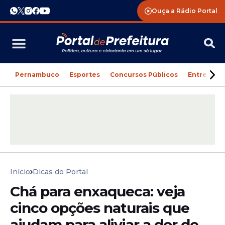
Ouça a Rádio Portal
Pernambuco
Esportes
Concursos Públicos
Entreteni
Início
Dicas do Portal
Chá para enxaqueca: veja
cinco opções naturais que
ajudam para aliviar a dor de