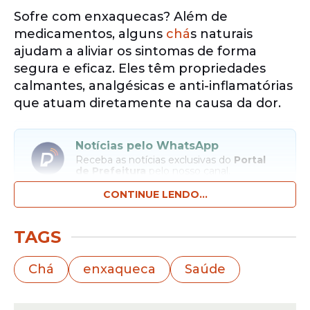
Sofre com enxaquecas? Além de
medicamentos, alguns
chá
s naturais
ajudam a aliviar os sintomas de forma
segura e eficaz. Eles têm propriedades
calmantes, analgésicas e anti-inflamatórias
que atuam diretamente na causa da dor.
Notícias pelo WhatsApp
Receba as notícias exclusivas do
Portal
de Prefeitura
pelo nosso canal.
CONTINUE LENDO...
Entrar no canal
TAGS
1. Chá de Gengibre
Chá
enxaqueca
Saúde
O gengibre combate inflamações e reduz
náuseas, sintomas comuns da enxaqueca.