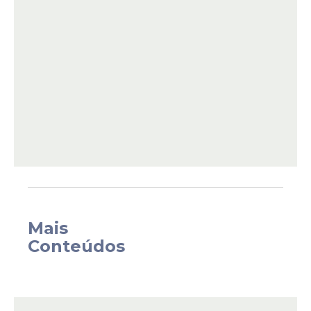
Além disso, melhora a circulação e
bloqueia substâncias que causam dor.
Mais
Como preparar:
Ferva 1 colher de chá de
Conteúdos
gengibre ralado em 1 xícara de água por 10
minutos. Coe antes de beber.
2. Chá de Camomila