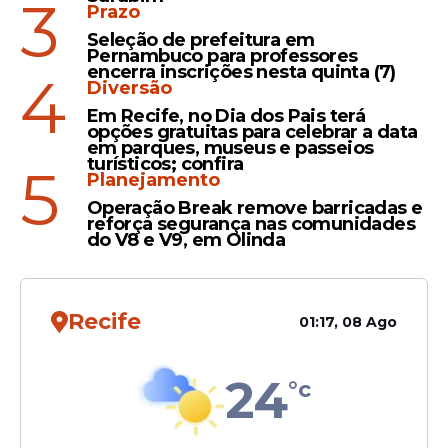
3
Prazo
Seleção de prefeitura em
Pernambuco para professores
encerra inscrições nesta quinta (7)
4
Diversão
Em Recife, no Dia dos Pais terá
Veja Também
opções gratuitas para celebrar a data
em parques, museus e passeios
turísticos; confira
5
Planejamento
Operação Break remove barricadas e
reforça segurança nas comunidades
3. Chá de Hortelã
do V8 e V9, em Olinda
A hortelã tem
ação analgésica e
refrescante
. Alivia dores tensionais e relaxa
a musculatura da cabeça e do pescoço.
Recife
01:17, 08 Ago
24
°c