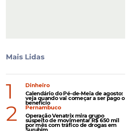
Leia Também
Imunidade
Melhores chás para gripe:
Mais Lidas
descubra como fazer, aliviar
os sintomas e os benefícios
de cada um
1
Dinheiro
Calendário do Pé-de-Meia de agosto:
veja quando vai começar a ser pago o
Recuperação
benefício
2
Pernambuco
Confira cinco chás para
Operação Venatrix mira grupo
curar a ressaca: como fazer,
suspeito de movimentar R$ 650 mil
benefícios e cuidados
por mês com tráfico de drogas em
Surubim