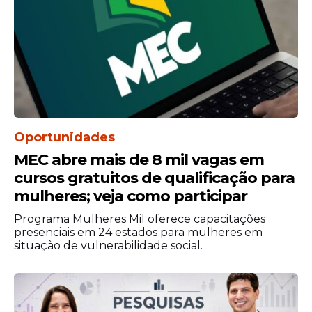
Oportunidades
MEC abre mais de 8 mil vagas em
cursos gratuitos de qualificação para
Como preparar:
Misture 1 colher de chá da
mulheres; veja como participar
erva seca com 1 xícara de água quente.
Programa Mulheres Mil oferece capacitações
Aguarde 10 minutos antes de beber.
presenciais em 24 estados para mulheres em
situação de vulnerabilidade social.
Para melhores resultados, consuma o chá
ao perceber os primeiros sinais da
enxaqueca, como sensibilidade à luz,
náusea ou dor pulsante. A ingestão ainda