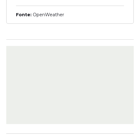
Fonte:
OpenWeather
Como preparar:
Coloque folhas frescas em
água quente e deixe descansar por 10
minutos. Coe antes de consumir.
4. Chá de Lavanda
A lavanda reduz a dor e ajuda a relaxar. É
indicada principalmente em casos de
enxaqueca associada à ansiedade.