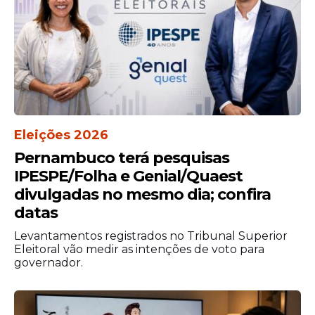
no início da crise pode reduzir a
intensidade dos sintomas e evitar que a dor
se agrave.
Chá
s naturais não substituem tratamento
médico. Se as crises forem frequentes ou
intensas, procure um neurologista.
Mulheres grávidas, lactantes e pessoas
Eleições 2026
com doenças crônicas devem consultar
Pernambuco terá pesquisas
um profissional antes do consumo.
IPESPE/Folha e Genial/Quaest
divulgadas no mesmo dia; confira
datas
Levantamentos registrados no Tribunal Superior
Eleitoral vão medir as intenções de voto para
governador.