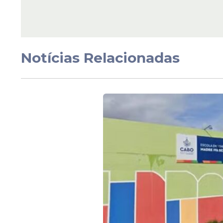
Veja Também
Notícias Relacionadas
A Basarnas informou ainda que enviará um
local, com membros de seu grupo especia