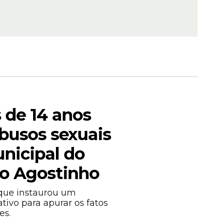
horário
 de 14 anos
busos sexuais
nicipal do
o Agostinho
 que instaurou um
ivo para apurar os fatos
es.