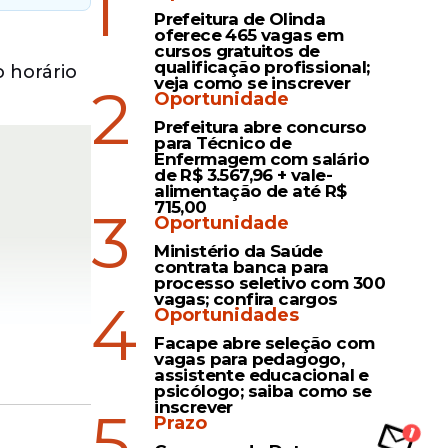
1
Prefeitura de Olinda
oferece 465 vagas em
cursos gratuitos de
qualificação profissional;
 horário
veja como se inscrever
2
Oportunidade
Prefeitura abre concurso
para Técnico de
Enfermagem com salário
de R$ 3.567,96 + vale-
alimentação de até R$
715,00
3
Oportunidade
Ministério da Saúde
contrata banca para
processo seletivo com 300
vagas; confira cargos
4
Oportunidades
Facape abre seleção com
vagas para pedagogo,
assistente educacional e
psicólogo; saiba como se
inscrever
5
a do
Prazo