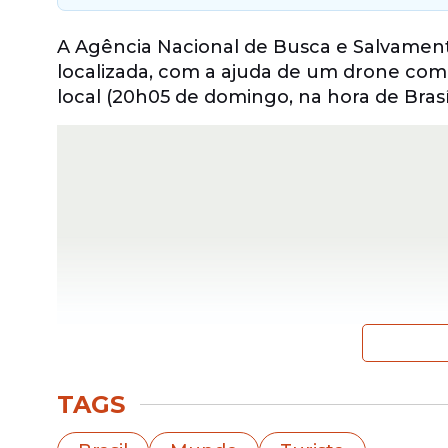
A Agência Nacional de Busca e Salvament
localizada, com a ajuda de um drone com 
local (20h05 de domingo, na hora de Brasíl
TAGS
Juliana caiu em um penhasco enquanto c
monte Rinjani, um vulcão ativo, no sábado 