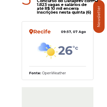
Concurso do Dataprev com
1.823 vagas e salários de
Newsletter
até R$ 10 mil encerra
na área de
inscrições nesta quinta (6)
Recife
09:57, 07 Ago
26
°c
Fonte:
OpenWeather