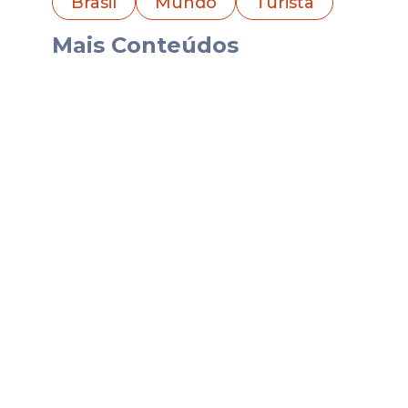
Brasil
Mundo
Turista
De acordo com a Basarnas, ela está a ce
Mais Conteúdos
Cemara Nunggal.