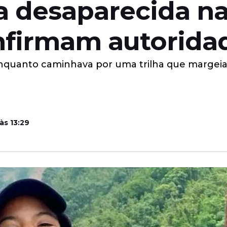
ra desaparecida n
nfirmam autorida
enquanto caminhava por uma trilha que margeia 
às 13:29