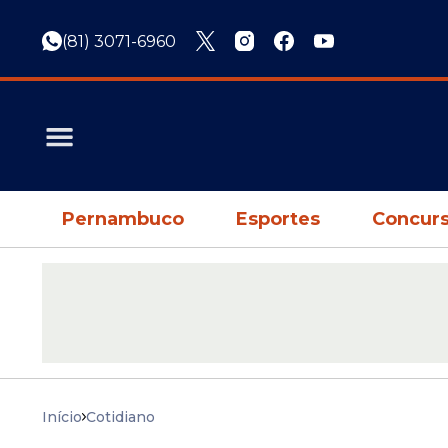
(81) 3071-6960
Pernambuco
Esportes
Concurs
Início
Cotidiano