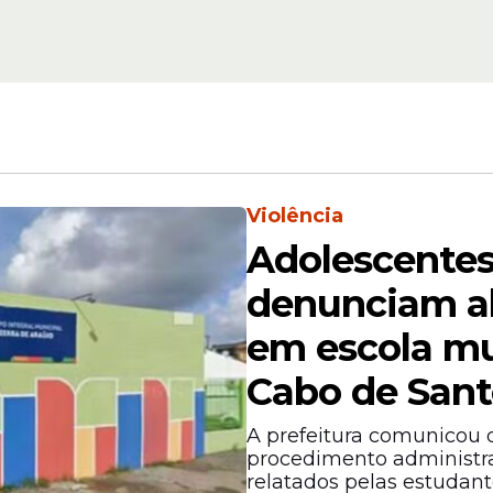
 helicóptero na manhã de terça-feira (24), no 
l, para resgatar a
turista
brasileira.
Violência
Adolescentes
denunciam a
em escola mu
Cabo de Sant
A prefeitura comunicou
procedimento administrat
relatados pelas estudant