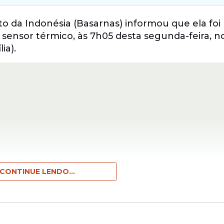
o da Indonésia (Basarnas) informou que ela foi
sensor térmico, às 7h05 desta segunda-feira, no
ia).
CONTINUE LENDO...
aminhava por uma trilha que margeia a crater
(21).