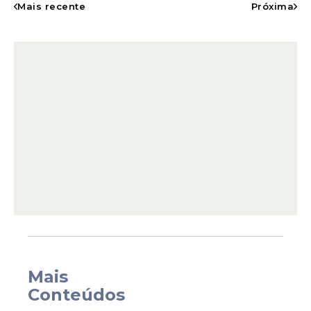
Mais recente
Próxima
federal, cerca de 26,9 milhões de
trabalhadores
deverão receber o
abono
ao
longo deste ano.
Mais
Conteúdos