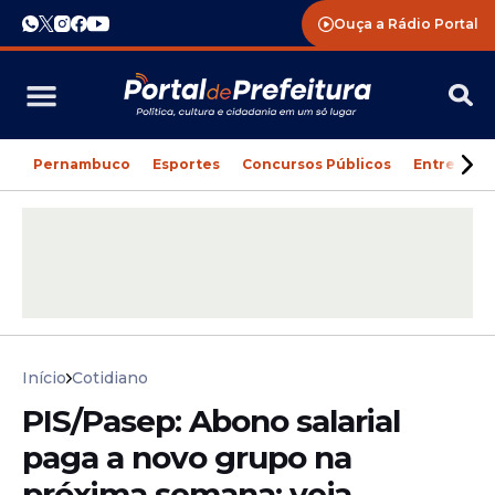
Ouça a Rádio Portal
Pernambuco
Esportes
Concursos Públicos
Entreteni
Início
Cotidiano
PIS/Pasep: Abono salarial
paga a novo grupo na
próxima semana; veja