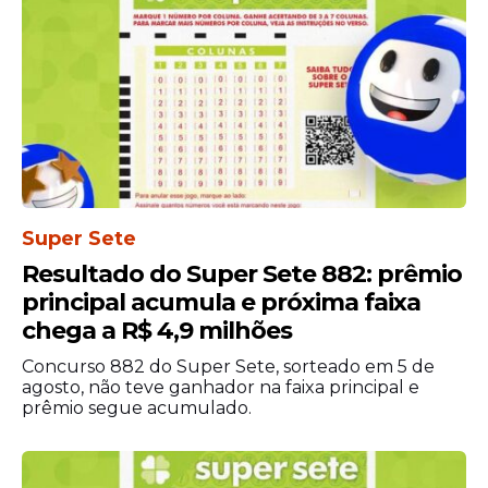
A consulta está disponível no aplicativo
Carteira de Trabalho Digital, no Portal
Emprega
Brasil
, acessado pelo Gov.br, e
também pela Central Alô Trabalho, no
telefone 158.
Super Sete
Resultado do Super Sete 882: prêmio
principal acumula e próxima faixa
chega a R$ 4,9 milhões
Concurso 882 do Super Sete, sorteado em 5 de
agosto, não teve ganhador na faixa principal e
prêmio segue acumulado.
Calendário do PIS/Pasep