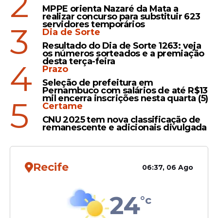
2
MPPE orienta Nazaré da Mata a
os dados corretamente informados pelo
realizar concurso para substituir 623
empregador na Relação Anual de
servidores temporários
3
Dia de Sorte
Informações Sociais (RAIS) ou no eSocial.
Resultado do Dia de Sorte 1263: veja
os números sorteados e a premiação
desta terça-feira
4
Prazo
Leia Também
Seleção de prefeitura em
Pernambuco com salários de até R$13
mil encerra inscrições nesta quarta (5)
5
Certame
Trabalhador
CNU 2025 tem nova classificação de
remanescente e adicionais divulgada
Valores esquecidos do
antigo PIS/Pasep começam
a ser pagos nesta quinta
(25); veja quem recebe
Recife
06:37, 06 Ago
24
°c
Benefício