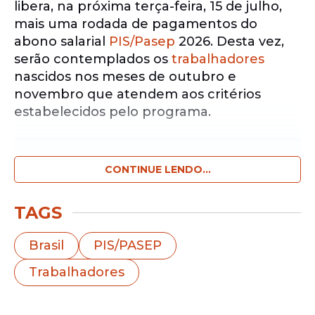
libera, na próxima terça-feira, 15 de julho,
mais uma rodada de pagamentos do
abono salarial
PIS/Pasep
2026. Desta vez,
serão contemplados os
trabalhadores
nascidos nos meses de outubro e
novembro que atendem aos critérios
estabelecidos pelo programa.
Notícias pelo WhatsApp
Receba as notícias exclusivas do
CONTINUE LENDO...
Portal
de Prefeitura
pelo nosso canal.
TAGS
Entrar no canal
Brasil
PIS/PASEP
O benefício é destinado a quem recebeu,
Trabalhadores
em média, até dois salários mínimos
mensais durante o ano-base de 2024, o
equivalente a R$ 2.766. Segundo o governo