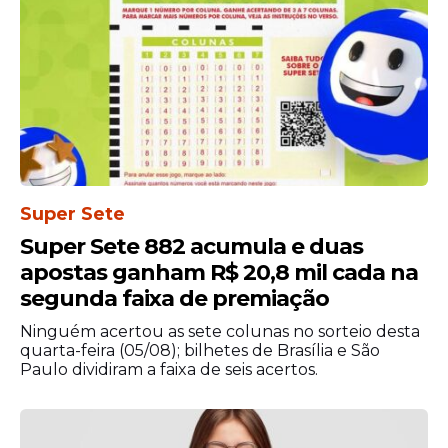
2026
O cronograma de pagamentos segue o
mês de nascimento do trabalhador. Confira
as próximas datas:
Janeiro — 16 de fevereiro
Fevereiro — 16 de março
Março e abril — 15 de abril
Super Sete
Maio, junho e julho — 15 de maio
Super Sete 882 acumula e duas
Agosto e setembro — 15 de junho
apostas ganham R$ 20,8 mil cada na
Outubro e novembro — 15 de julho
segunda faixa de premiação
Dezembro — 17 de agosto
Ninguém acertou as sete colunas no sorteio desta
Como será feito o
quarta-feira (05/08); bilhetes de Brasília e São
Paulo dividiram a faixa de seis acertos.
pagamento
Os
trabalhadores
vinculados à Caixa
Econômica Federal recebem o benefício,