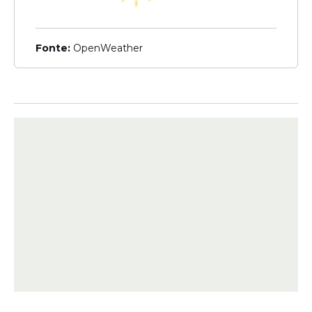
PIS/Pasep não caiu na
conta? Veja o que pode
estar bloqueando o abono
Fonte:
OpenWeather
salarial
Veja Também
O valor é calculado com base no salário
mínimo vigente. O cálculo considera a
divisão do piso nacional por 12, multiplicada
pela quantidade de meses trabalhados no
ano-base.