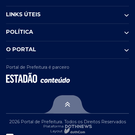
lá, o Ministério do Trabalho orienta que os
beneficiários acompanhem as informações
LINKS ÚTEIS
apenas pelos canais oficiais para evitar
golpes e garantir o recebimento dentro do
POLÍTICA
prazo previsto.
O PORTAL
Portal de Prefeitura é parceiro
2026 Portal de Prefeitura. Todos os Direitos Reservados
Plataforma
Layout