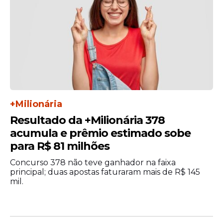
preferencialmente, por crédito em conta
corrente, poupança ou conta digital. O
depósito também pode ser realizado
automaticamente na poupança social
digital movimentada pelo aplicativo Caixa
Tem.
+Milionária
Resultado da +Milionária 378
acumula e prêmio estimado sobe
para R$ 81 milhões
Concurso 378 não teve ganhador na faixa
principal; duas apostas faturaram mais de R$ 145
mil.