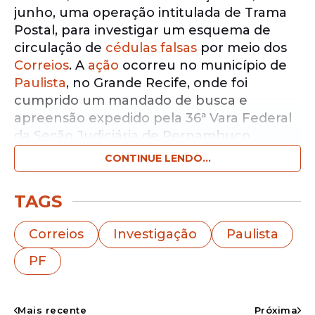
junho, uma operação intitulada de Trama
Postal, para investigar um esquema de
circulação de
cédulas falsas
por meio dos
Correios
. A
ação
ocorreu no município de
Paulista
, no Grande Recife, onde foi
cumprido um mandado de busca e
apreensão expedido pela 36ª Vara Federal
da Seção Judiciária de Pernambuco.
CONTINUE LENDO...
Notícias pelo WhatsApp
Receba as notícias exclusivas do
Portal
TAGS
de Prefeitura
pelo nosso canal.
Correios
Investigação
Paulista
Entrar no canal
PF
Segundo a PF, o alvo da operação é um
suspeito investigado por utilizar o sistema
Mais recente
Próxima