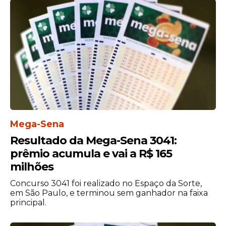
investigadores na identificação de outros
possíveis envolvidos, além de esclarecer a
extensão do esquema e o destino das
cédulas enviadas.
Mega-Sena
Resultado da Mega-Sena 3041:
prêmio acumula e vai a R$ 165
milhões
Concurso 3041 foi realizado no Espaço da Sorte,
em São Paulo, e terminou sem ganhador na faixa
Prisão
principal.
A
investigação
tem como foco o crime de