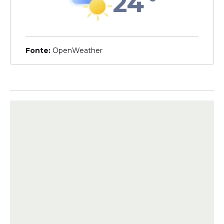
24
dos Correios localizadas nos municípios de
Olinda e Paulista. Entre os pontos
identificados pelos investigadores estão a
Agência Franqueada Nova Ouro Preto, em
Fonte:
OpenWeather
Olinda, e uma unidade dos Correios em
Paulista.
A suspeita é de que o sistema postal