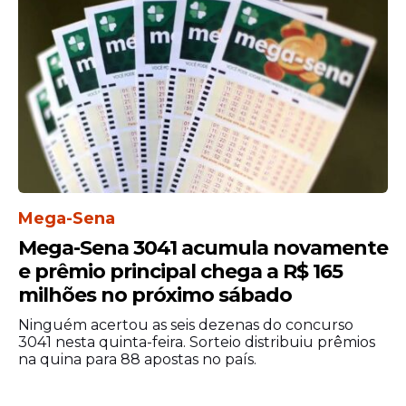
moeda falsa, previsto no artigo 289 do
Código Penal Brasileiro. A legislação
estabelece pena de reclusão de três a 12
anos, além de multa, para quem falsifica,
adquire, guarda, transporta ou coloca em
circulação cédulas falsificadas.
De acordo com a Polícia Federal, o envio
de dinheiro falso pelos Correios também
configura uma forma de introdução do
Mega-Sena
numerário fraudulento na economia,
motivo pelo qual a prática é considerada
Mega-Sena 3041 acumula novamente
grave pelas autoridades responsáveis pelo
e prêmio principal chega a R$ 165
combate a esse tipo de crime.
milhões no próximo sábado
Ninguém acertou as seis dezenas do concurso
3041 nesta quinta-feira. Sorteio distribuiu prêmios
na quina para 88 apostas no país.