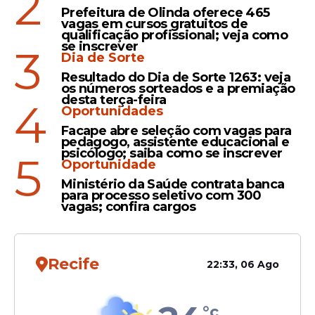
2
contratos; confira nota
Prefeitura de Olinda oferece 465
vagas em cursos gratuitos de
qualificação profissional; veja como
se inscrever
3
Dia de Sorte
Investigação
Resultado do Dia de Sorte 1263: veja
os números sorteados e a premiação
Operação da polícia tem
desta terça-feira
4
como alvos o presidente da
Oportunidades
Câmara de Jaboatão e o ex-
Facape abre seleção com vagas para
pedagogo, assistente educacional e
prefeito de Ribeirão
psicólogo; saiba como se inscrever
5
Oportunidade
Ministério da Saúde contrata banca
para processo seletivo com 300
vagas; confira cargos
Veja Também
Recife
22:33, 06 Ago
As remessas teriam sido feitas em agências
°c