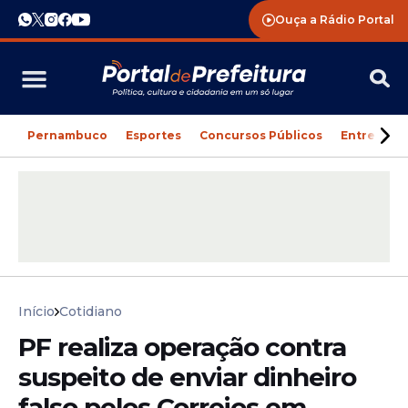
Ouça a Rádio Portal
Pernambuco
Esportes
Concursos Públicos
Entreteni
Início
Cotidiano
PF realiza operação contra
suspeito de enviar dinheiro
falso pelos Correios em