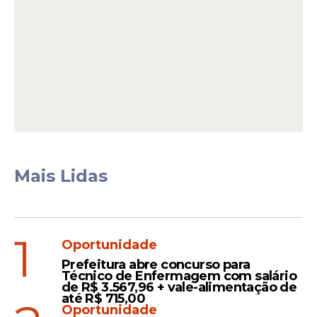
Investigação
De acordo com a
Polícia Federal
, durante
as apurações foi constatado que o
investigado teria realizado pelo menos 11
postagens de encomendas contendo
cédulas falsas.
Mais Lidas
Leia Também
1
Oportunidade
Resposta
Prefeitura abre concurso para
Prefeitura do Recife se
Técnico de Enfermagem com salário
de R$ 3.567,96 + vale-alimentação de
posiciona sobre operação
até R$ 715,00
da PF contra fraudes em
Oportunidade