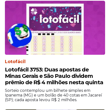
Segundo a corporação, a repetição das
Lotofácil
condutas identificadas ao longo da
Lotofácil 3753: Duas apostas de
investigação
e a utilização planejada do
Minas Gerais e São Paulo dividem
serviço postal podem indicar uma atuação
prêmio de R$ 4 milhões nesta quinta
estruturada para a circulação do
numerário fraudulento.
Sorteio contemplou um bilhete simples em
Ipanema (MG) e um bolão de 40 cotas em Jacareí
A análise dos materiais apreendidos
(SP); cada aposta levou R$ 2 milhões.
durante a operação deverá auxiliar os