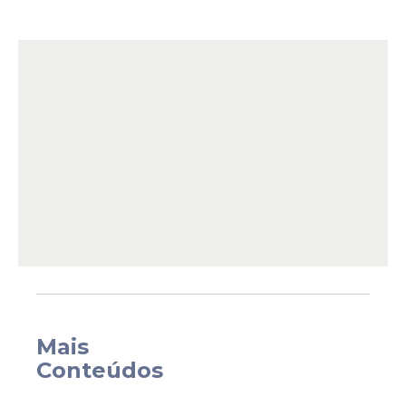
postal para enviar dinheiro falsificado a
diferentes destinatários. O mandado foi
cumprido no bairro de Maria Farinha.
As investigações tiveram início após
Mais
informações repassadas pela Unidade
Conteúdos
Especial de Repressão à Falsificação de
Moeda e Documentos Federais da Polícia