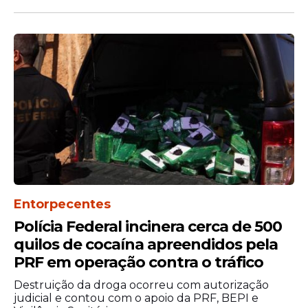
manualmente os números ou optar pela
escolha automática feita pelo sistema.
Entorpecentes
Polícia Federal incinera cerca de 500
O concurso 2925 manteve a tradição da
quilos de cocaína apreendidos pela
Lotomania de atrair jogadores em busca
PRF em operação contra o tráfico
de prêmios elevados e diferentes
possibilidades de acerto. A modalidade
Destruição da droga ocorreu com autorização
costuma registrar movimentação intensa
judicial e contou com o apoio da PRF, BEPI e