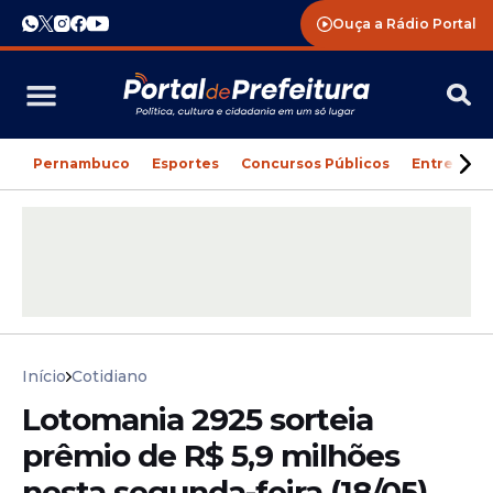
Ouça a Rádio Portal
Pernambuco
Esportes
Concursos Públicos
Entreteni
Início
Cotidiano
Lotomania 2925 sorteia
prêmio de R$ 5,9 milhões
nesta segunda-feira (18/05)