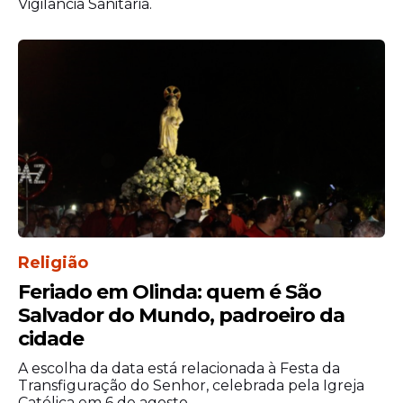
Vigilância Sanitária.
quando os valores acumulados crescem ao
longo de vários concursos consecutivos.
O
resultado
da Lotomania 2925 também
reforçou a rotina de apostadores que
acompanham os sorteios semanais da
modalidade. Após a divulgação das
dezenas, jogadores já começaram a
analisar combinações e tendências para os
próximos concursos.
Religião
Feriado em Olinda: quem é São
Salvador do Mundo, padroeiro da
cidade
A escolha da data está relacionada à Festa da
Transfiguração do Senhor, celebrada pela Igreja
Católica em 6 de agosto.