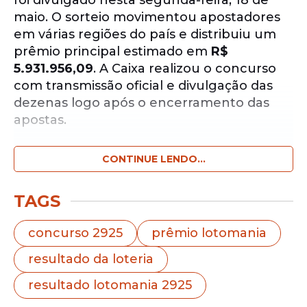
foi divulgado nesta segunda-feira, 18 de
maio. O sorteio movimentou apostadores
em várias regiões do país e distribuiu um
prêmio principal estimado em
R$
5.931.956,09
. A Caixa realizou o concurso
com transmissão oficial e divulgação das
dezenas logo após o encerramento das
apostas.
CONTINUE LENDO...
Notícias pelo WhatsApp
Receba as notícias exclusivas do
Portal
de Prefeitura
pelo nosso canal.
TAGS
Entrar no canal
concurso 2925
prêmio lotomania
resultado da loteria
Os números sorteados no concurso 2925
foram:
89 - 69 - 75 - 63 - 45 - 00 - 41 - 33 - 14
resultado lotomania 2925
- 12 - 77 - 72 - 24 - 92 - 98 - 31 - 11 - 62 - 68 -