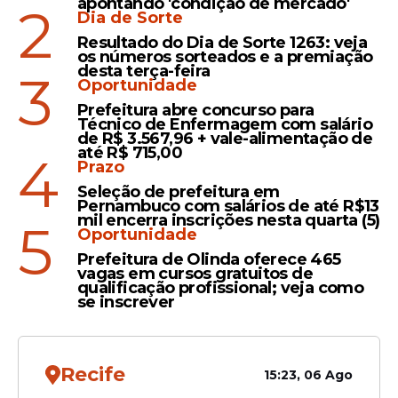
apontando 'condição de mercado'
Lotofácil
2
Dia de Sorte
Resultado Lotofácil 3688:
Resultado do Dia de Sorte 1263: veja
confira as dezenas
os números sorteados e a premiação
desta terça-feira
3
sorteadas nesta segunda-
Oportunidade
feira (18/05)
Prefeitura abre concurso para
Técnico de Enfermagem com salário
de R$ 3.567,96 + vale-alimentação de
até R$ 715,00
4
Prazo
Decisão
Seleção de prefeitura em
Lula assina MP que zera
Pernambuco com salários de até R$13
mil encerra inscrições nesta quarta (5)
imposto da 'taxa das
5
Oportunidade
blusinhas' para compras
Prefeitura de Olinda oferece 465
importadas de até U$ 50
vagas em cursos gratuitos de
qualificação profissional; veja como
se inscrever
Recife
Veja Também
15:23, 06 Ago