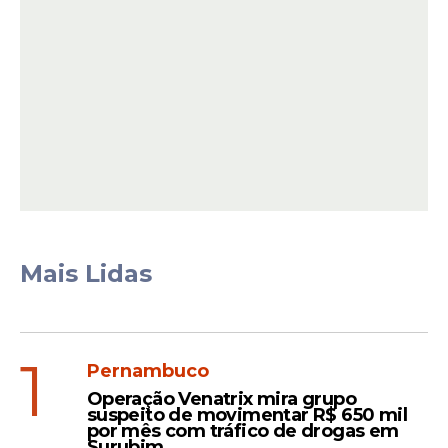
O quarto prêmio voltou para o Paraná. O
bilhete número
047946
foi comercializado
pela unidade
Loterias Montreal
, em
Curitiba (PR)
. O apostador contemplado
recebeu
R$ 20.000,00
.
Leia Também
Mais Lidas
Decisão
1
Lula assina MP que zera
Pernambuco
imposto da 'taxa das
Operação Venatrix mira grupo
blusinhas' para compras
suspeito de movimentar R$ 650 mil
por mês com tráfico de drogas em
importadas de até U$ 50
Surubim