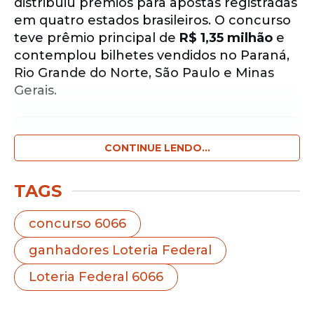
distribuiu prêmios para apostas registradas
em quatro estados brasileiros. O concurso
teve prêmio principal de
R$ 1,35 milhão
e
contemplou bilhetes vendidos no Paraná,
Rio Grande do Norte, São Paulo e Minas
Gerais.
Notícias pelo WhatsApp
Receba as notícias exclusivas do
CONTINUE LENDO...
Portal
de Prefeitura
pelo nosso canal.
TAGS
Entrar no canal
concurso 6066
O maior prêmio da noite saiu para o estado
ganhadores Loteria Federal
do Paraná. O bilhete número
008667
garantiu
R$ 1.350.000,00
ao apostador
Loteria Federal 6066
que adquiriu o título na unidade
Lotérica
Vale do Ivaí
, em
Ivaiporã (PR)
. A cidade