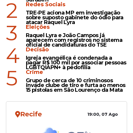
2
Redes Sociais
TRE-PE aciona MP em investigação
sobre suposto gabinete do ódio para
atacar Raquel Lyra
Economia
3
Eleições
Receita paga lote da malha
Raquel Lyra e João Campos já
fina do Imposto de Renda
aparecem com registros no sistema
oficial de candidaturas do TSE
nesta quinta-feira (30)
4
Decisão
Igreja evangélica é condenada a
pagar R$ 100 mil por associar pessoas
LGBTQIAPN+ à pedofilia
5
Crime
Grupo de cerca de 10 criminosos
invade clube de tiro e furta ao menos
Veja Também
15 pistolas em São Lourenço da Mata
Recife
19:00, 07 Ago
Já o quinto prêmio saiu para Minas Gerais.
O bilhete número
003451
foi vendido pela