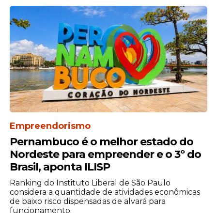
Os sorteios da Loteria Federal acontecem
regularmente às quartas-feiras e aos
sábados. Em concursos especiais, os
valores dos prêmios costumam aumentar,
atraindo ainda mais apostadores em todo o
Empreendorismo
país.
Pernambuco é o melhor estado do
Os ganhadores devem apresentar o
Nordeste para empreender e o 3º do
bilhete original para receber os valores.
Brasil, aponta ILISP
Prêmios menores podem ser retirados
diretamente em lotéricas credenciadas.
Ranking do Instituto Liberal de São Paulo
considera a quantidade de atividades econômicas
Valores mais altos exigem saque em
de baixo risco dispensadas de alvará para
agências autorizadas, com apresentação
funcionamento.