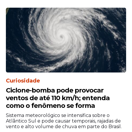
de documento oficial de identificação.
Curiosidade
Ciclone-bomba pode provocar
O
concurso 6066
movimentou lotéricas de
ventos de até 110 km/h; entenda
cidades do interior e capitais brasileiras.
como o fenômeno se forma
Ivaiporã, Currais Novos, São Paulo, Curitiba
e Sete Lagoas apareceram entre os
Sistema meteorológico se intensifica sobre o
municípios premiados desta edição da
Atlântico Sul e pode causar temporais, rajadas de
vento e alto volume de chuva em parte do Brasil.
Loteria Federal, que distribuiu mais de R$