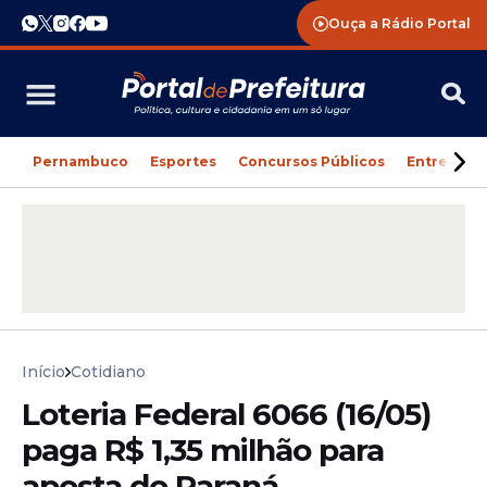
Ouça a Rádio Portal
Pernambuco
Esportes
Concursos Públicos
Entreteni
Início
Cotidiano
Loteria Federal 6066 (16/05)
paga R$ 1,35 milhão para
aposta do Paraná