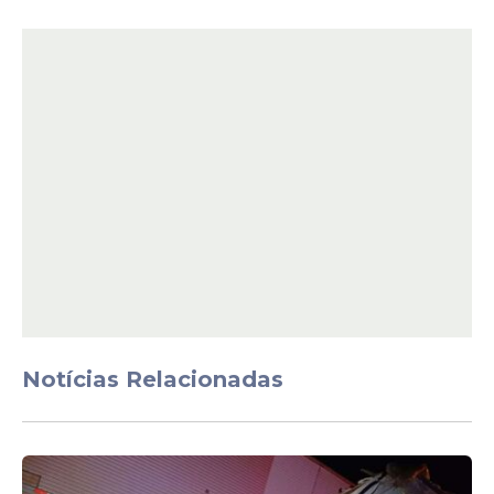
A aposta mínima da Mega-Sena custa R$ 6,
e você tem direito de escolher seis
dezenas de 1 a 60. Vale ressaltar que a
chance de acerto para uma aposta com
seis dezenas é de 50.063.860 para cada
uma, segundo a Caixa Econômica Federal.
Todos os concursos são transmitidos a
partir das 21h, pelo canal da CAIXA no
YouTube.
Notícias Relacionadas