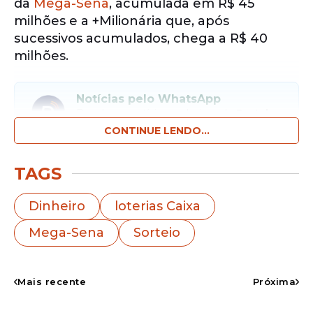
da
Mega-Sena
, acumulada em R$ 45
milhões e a +Milionária que, após
sucessivos acumulados, chega a R$ 40
milhões.
Notícias pelo WhatsApp
Receba as notícias exclusivas do
Portal
de Prefeitura
pelo nosso canal.
CONTINUE LENDO...
Entrar no canal
TAGS
Apostadores de todo país já se mobilizam
Dinheiro
loterias Caixa
para ter a chance de, quem sabe, celebrar
Mega-Sena
Sorteio
o Dia das Mães como novos milionários e
garantir aquele presentão.
Mais recente
Próxima