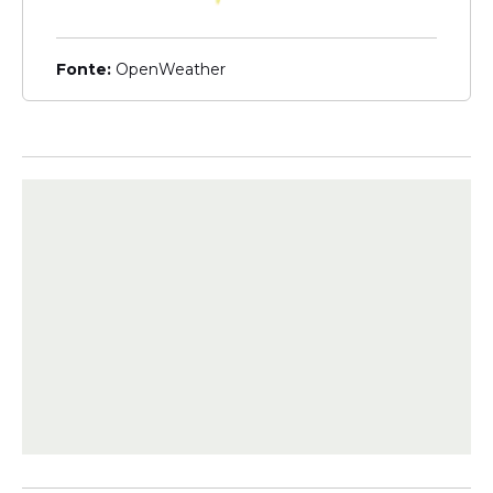
Como concorrer
Fonte:
OpenWeather
As
apostas
na
Mega-Sena
podem ser feitas
até as 20h do dia do
sorteio
nas lotéricas
de todo o país, no portal
Loterias CAIXA
e
no app Loterias CAIXA, além do Internet
Banking CAIXA para clientes do banco.