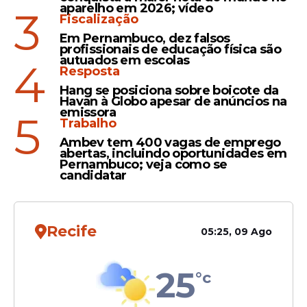
Mega-Sena 3005: Apostas
aparelho em 2026; vídeo
3
Fiscalização
em Pernambuco faturam
Em Pernambuco, dez falsos
mais de R$ 70 mil; veja
profissionais de educação física são
resultado
autuados em escolas
4
Resposta
Hang se posiciona sobre boicote da
Havan à Globo apesar de anúncios na
emissora
5
Mega-Sena
Trabalho
Resultado da Mega-Sena
Ambev tem 400 vagas de emprego
abertas, incluindo oportunidades em
3005 (07/05): acumula e
Pernambuco; veja como se
prêmio sobe para R$ 45
candidatar
milhões
Recife
05:25, 09 Ago
Veja Também
25
°c