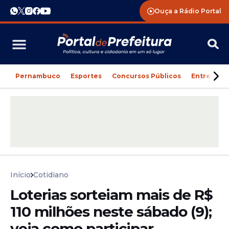
Ouça a Rádio Portal
Pernambuco
Esportes
Concursos Públicos
Entreteni
Início
Cotidiano
Loterias sorteiam mais de R$
110 milhões neste sábado (9);
veja como participar