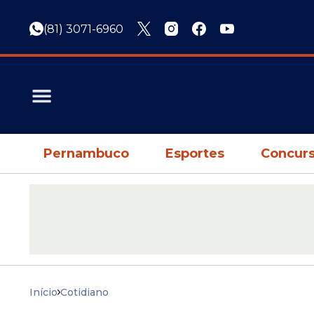
(81) 3071-6960
Pernambuco
Esportes
Concurs
Início
Cotidiano