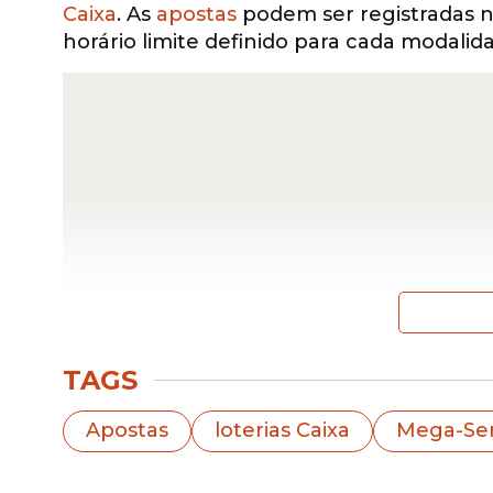
Caixa
. As
apostas
podem ser registradas na
horário limite definido para cada modalid
TAGS
Timemania: R$ 32,5 mi
Apostas
loterias Caixa
Mega-Se
A Timemania lidera a lista das maiores p
32,5 milhões.