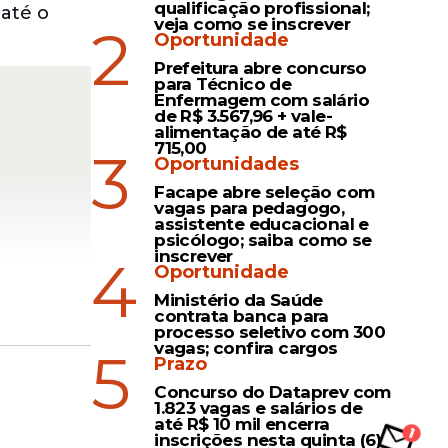
qualificação profissional;
 até o
veja como se inscrever
2
Oportunidade
Prefeitura abre concurso
para Técnico de
Enfermagem com salário
de R$ 3.567,96 + vale-
alimentação de até R$
715,00
3
Oportunidades
Facape abre seleção com
vagas para pedagogo,
assistente educacional e
psicólogo; saiba como se
inscrever
4
Oportunidade
Ministério da Saúde
contrata banca para
processo seletivo com 300
vagas; confira cargos
5
Prazo
Concurso do Dataprev com
do em R$
1.823 vagas e salários de
até R$ 10 mil encerra
inscrições nesta quinta (6)