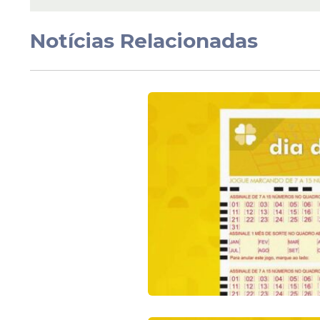
Veja Também
Notícias Relacionadas
Situação: acumulou.