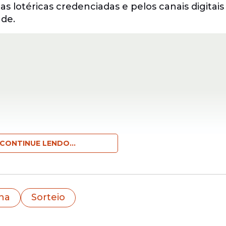
s lotéricas credenciadas e pelos canais digitais
ade.
CONTINUE LENDO...
lhões
na
Sorteio
remiações desta terça-feira, com prêmio estima