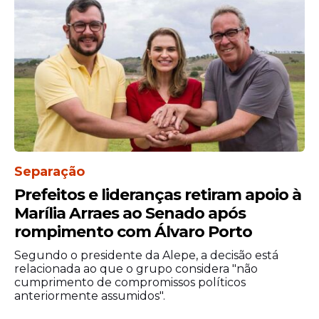
A criança recebeu atendimento inicial no
local e foi encaminhada ao Hospital da
Restauração. Durante o tratamento, os
médicos realizaram a amputação da perna
esquerda do menino.
Separação
Prefeitos e lideranças retiram apoio à
Marília Arraes ao Senado após
rompimento com Álvaro Porto
Segundo o presidente da Alepe, a decisão está
relacionada ao que o grupo considera "não
cumprimento de compromissos políticos
anteriormente assumidos".
O hospital informou que João Lucas