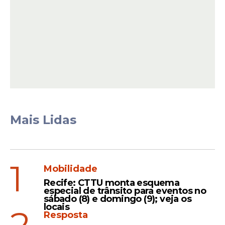
Mais Lidas
Ainda segundo o diretor da unidade, os
1
primeiros socorros realizados ainda na faixa
Mobilidade
de areia foram fundamentais para
Recife: CTTU monta esquema
aumentar as chances de sobrevivência da
especial de trânsito para eventos no
sábado (8) e domingo (9); veja os
jovem. O uso de um torniquete para
locais
conter a perda de sangue permitiu que ela
Resposta