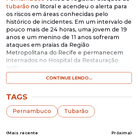
tubarão
no litoral e acendeu o alerta para
os riscos em áreas conhecidas pelo
histórico de incidentes. Em um intervalo de
pouco mais de 24 horas, uma jovem de 19
anos e um menino de 11 anos sofreram
ataques em praias da Região
Metropolitana do Recife e permanecem
internados no Hospital da Restauração
(HR).
CONTINUE LENDO...
Notícias pelo WhatsApp
Receba as notícias exclusivas do
Portal
TAGS
de Prefeitura
pelo nosso canal.
Pernambuco
Tubarão
Entrar no canal
Caso de Boa Viagem
Mais recente
Próxima