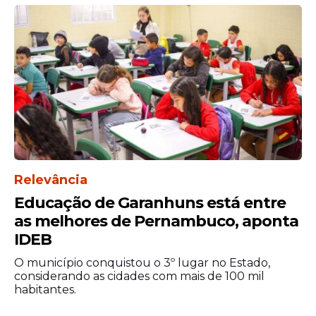
permanece internado na UTI Pediátrica. O
quadro de saúde dele é considerado grave,
mas estável.
O Cemit identificou que o ataque em
Piedade envolveu um tubarão-cabeça-
chata. Segundo o comitê, a análise do
tamanho da mordida indicou que o animal
possuía aproximadamente 2,5 metros de
comprimento.
Relevância
Educação de Garanhuns está entre
as melhores de Pernambuco, aponta
IDEB
O município conquistou o 3º lugar no Estado,
considerando as cidades com mais de 100 mil
habitantes.