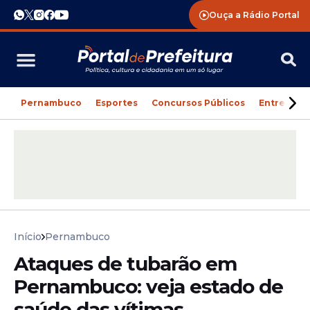
Ouça a Rádio Portal
Pernambuco
Esportes
Concursos Públicos
Entreteni
Início
Pernambuco
Ataques de tubarão em
Pernambuco: veja estado de
saúde das vítimas