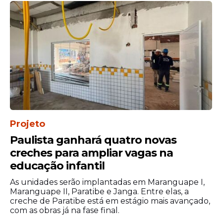
Especialistas explicaram que essa espécie
costuma circular em áreas rasas para
buscar alimento. Por esse motivo, existe
risco de incidentes mesmo em trechos
onde a profundidade da água não é
elevada.
Projeto
Paulista ganhará quatro novas
creches para ampliar vagas na
educação infantil
As unidades serão implantadas em Maranguape I,
Maranguape II, Paratibe e Janga. Entre elas, a
creche de Paratibe está em estágio mais avançado,
com as obras já na fase final.