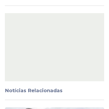
Caso de Piedade
Menos de um dia antes do caso registrado
em Boa Viagem, outro ataque mobilizou
equipes de resgate e profissionais de
saúde. No domingo (31), João Lucas Castor
Notícias Relacionadas
Nemezio Sales, de 11 anos, sofreu uma
mordida de tubarão na Praia de Piedade,
em Jaboatão dos Guararapes.