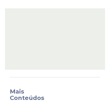
O caso mais recente aconteceu na
segunda-feira (1º), na Praia de Boa Viagem,
na Zona Sul do Recife. A vítima, identificada
como Marcela Vitória de Lima Santos,
sofreu um ataque enquanto estava no
mar. A jovem perdeu a perna direita e
precisou passar por uma cirurgia de
emergência logo após dar entrada no
Hospital da Restauração
.
Mais
Conteúdos