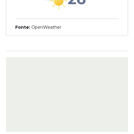
Pernambuco registra 2º
caso em dois dias
Fonte:
OpenWeather
Veja Também
O Comitê Estadual de Monitoramento de
Incidentes com
Tubarão
(
Cemit
)
identificou que o animal envolvido no
ataque em Boa Viagem era um tubarão-
tigre com cerca de três metros de
comprimento.