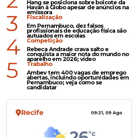
2
chegasse ao hospital com condições de
Hang se posiciona sobre boicote da
Havan à Globo apesar de anúncios na
receber tratamento médico.
emissora
3
Fiscalização
Em Pernambuco, dez falsos
profissionais de educação física são
Leia Também
autuados em escolas
4
Competição
Rebeca Andrade crava salto e
conquista a maior nota do mundo no
Espécie
aparelho em 2026; vídeo
5
Trabalho
Recife: Tubarão-tigre de 3
Ambev tem 400 vagas de emprego
metros atacou jovem em
abertas, incluindo oportunidades em
Boa Viagem, revela Cemit
Pernambuco; veja como se
candidatar
Recife
09:21, 09 Ago
Vídeo
Jovem é atacada por
26
°c
tubarão em Boa Viagem;