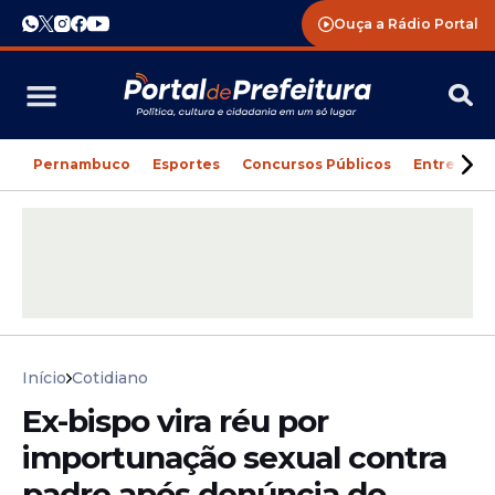
Ouça a Rádio Portal
Pernambuco
Esportes
Concursos Públicos
Entreteni
Início
Cotidiano
Ex-bispo vira réu por
importunação sexual contra
padre após denúncia do