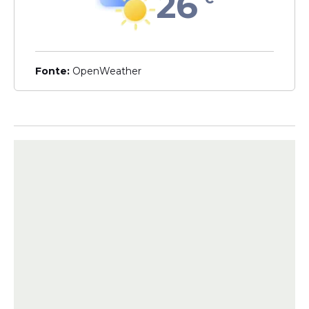
26
sofrer ataques de
bolsonaristas:'me chamam
comunista'
Fonte:
OpenWeather
Veja Também
Na peça apresentada ao Judiciário, o
promotor afirma que o ex-bispo fazia
ameaças relacionadas à carreira religiosa
do
padre
. Segundo a acusação, Valdir
Mamede mencionava possíveis punições
canônicas caso a vítima não atendesse aos
seus interesses e pedidos pessoais. Entre
as consequências citadas pelo Ministério