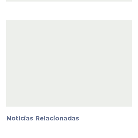
Público estariam o afastamento das
atividades na igreja e o impedimento para
exercer o
ministério sacerdotal
.
Ainda de acordo com a denúncia, o
Notícias Relacionadas
Ministério Público descreve pelo menos
quatro situações consideradas criminosas
durante o período investigado. Um dos