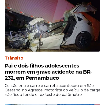
Com o recebimento da denúncia, a Justiça
considerou que existem elementos
suficientes para dar início à ação penal.
Nessa fase do processo, a decisão não
Trânsito
representa condenação, mas permite o
Pai e dois filhos adolescentes
prosseguimento da tramitação para análise
morrem em grave acidente na BR-
das acusações e da defesa apresentada
232, em Pernambuco
pelo réu.
Colisão entre carro e carreta aconteceu em São
Como o caso tramita em segredo de
Caetano, no Agreste; motorista do veículo de carga
não ficou ferido e fez teste do bafômetro.
Justiça, o acesso aos documentos e aos
detalhes processuais permanece restrito.