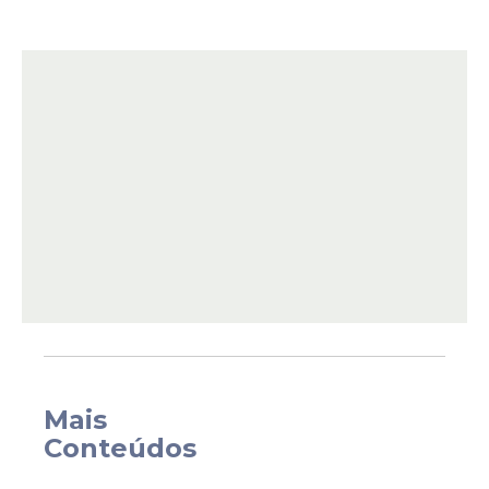
oferecida pelo promotor de Justiça Caíque
Ducatti. O Ministério Público acusa o
religioso de cometer uma sequência de
atos de natureza sexual contra um
padre
que estava subordinado à autoridade dele
na Diocese de Catanduva. De acordo com
a acusação, os fatos investigados
ocorreram entre os anos de 2019 e 2023.
Mais
Conteúdos