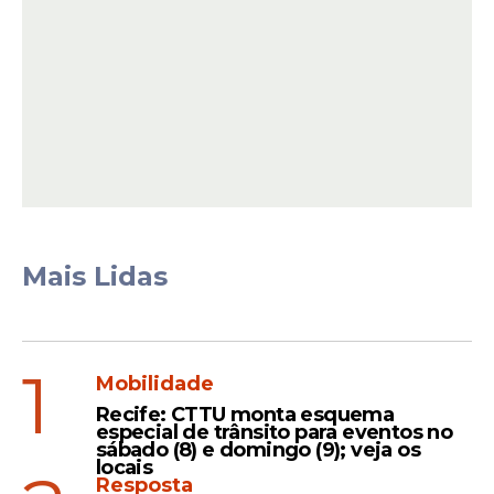
Sebastião, localizada no município de Ibirá,
no interior de São Paulo.
Mais Lidas
1
Mobilidade
O boletim de ocorrência que deu início à
Recife: CTTU monta esquema
investigação foi registrado pela vítima em
especial de trânsito para eventos no
22 de março de 2024. A partir desse
sábado (8) e domingo (9); veja os
locais
registro, o Ministério Público reuniu
Resposta