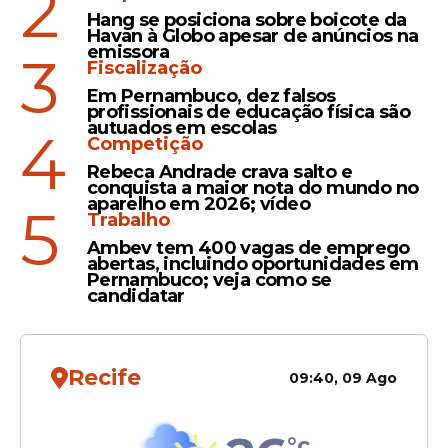
2
elementos para apresentar a denúncia à
Hang se posiciona sobre boicote da
Justiça.
Havan à Globo apesar de anúncios na
emissora
3
Fiscalização
Em Pernambuco, dez falsos
Leia Também
profissionais de educação física são
autuados em escolas
4
Competição
Rebeca Andrade crava salto e
Viral
conquista a maior nota do mundo no
aparelho em 2026; vídeo
5
Padre leva choque ao vivo
Trabalho
durante programa de TV e
Ambev tem 400 vagas de emprego
abertas, incluindo oportunidades em
brinca: "Vai virar meme";
Pernambuco; veja como se
veja vídeo
candidatar
Recife
Comentários
09:40, 09 Ago
Padre Zezinho decide se
afastar das redes após
°c