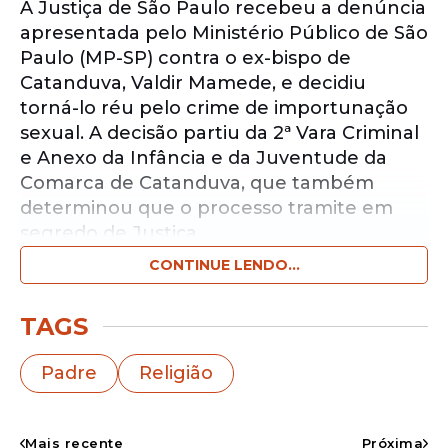
A Justiça de São Paulo recebeu a denúncia
apresentada pelo Ministério Público de São
Paulo (MP-SP) contra o ex-bispo de
Catanduva, Valdir Mamede, e decidiu
torná-lo réu pelo crime de importunação
sexual. A decisão partiu da 2ª Vara Criminal
e Anexo da Infância e da Juventude da
Comarca de Catanduva, que também
determinou que o processo tramite em
segredo de Justiça.
CONTINUE LENDO...
Notícias pelo WhatsApp
Receba as notícias exclusivas do
Portal
TAGS
de Prefeitura
pelo nosso canal.
Padre
Religião
Entrar no canal
A ação tem como base uma denúncia
Mais recente
Próxima