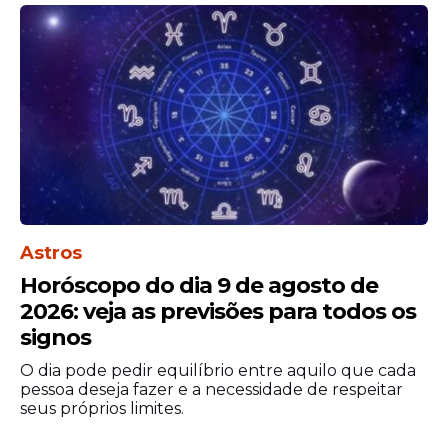
episódios relatados envolve pedidos para
que o
padre
realizasse a depilação corporal
do então bispo. Conforme a Promotoria,
esse procedimento serviria de pretexto
para criar situações de constrangimento e
praticar atos de natureza sexual.
Outro fato mencionado na denúncia teria
ocorrido em 2022, na residência episcopal.
Segundo o
Ministério Público
, o ex-bispo
Astros
teria segurado o
padre
e o beijado à força
Horóscopo do dia 9 de agosto de
enquanto os dois assistiam a um filme no
2026: veja as previsões para todos os
local.
signos
O dia pode pedir equilíbrio entre aquilo que cada
pessoa deseja fazer e a necessidade de respeitar
seus próprios limites.