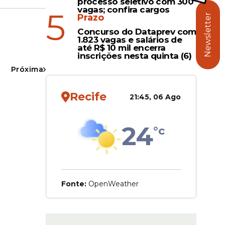
processo seletivo com 300
vagas; confira cargos
5
Prazo
Newsletter
ios
Concurso do Dataprev com
1.823 vagas e salários de
até R$ 10 mil encerra
do por
inscrições nesta quinta (6)
Próxima
mente das
Recife
21:45, 06 Ago
m diálogo
24
°c
Fonte:
OpenWeather