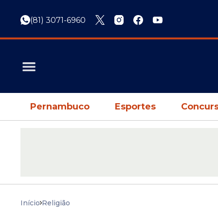
(81) 3071-6960
Pernambuco
Esportes
Concurs
Início
Religião