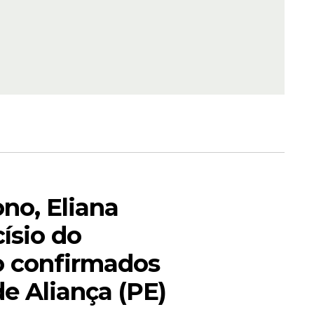
no, Eliana
císio do
o confirmados
e Aliança (PE)