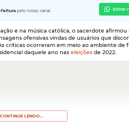
Entrar 
efeitura
pelo nosso canal.
ação e na música católica, o sacerdote afirmou 
agens ofensivas vindas de usuários que disc
 As críticas ocorreram em meio ao ambiente de f
idencial daquele ano nas
eleições
de 2022.
CONTINUE LENDO...