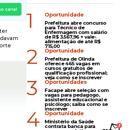
no canal
1
Oportunidade
Prefeitura abre concurso
para Técnico de
ter
Enfermagem com salário
de R$ 3.567,96 + vale-
ordavam
alimentação de até R$
orte
715,00
2
Oportunidade
Prefeitura de Olinda
oferece 465 vagas em
cursos gratuitos de
qualificação profissional;
veja como se inscrever
3
Oportunidades
Facape abre seleção com
vagas para pedagogo,
assistente educacional e
psicólogo; saiba como se
inscrever
4
Oportunidade
Ministério da Saúde
contrata banca para