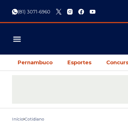
(81) 3071-6960
Pernambuco
Esportes
Concurs
Início
Cotidiano