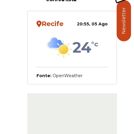
s e
50, a
Newsletter
Recife
20:55, 05 Ago
e cada
do
24
s contas
°c
Fonte:
OpenWeather