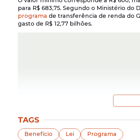
O valor mínimo corresponde a R$ 600, ma
para R$ 683,75. Segundo o Ministério do 
programa
de transferência de renda do G
gasto de R$ 12,77 bilhões.
TAGS
Além do
benefício
mínimo, há o pagamento 
paga seis parcelas de R$ 50 a mães de beb
Benefício
Lei
Programa