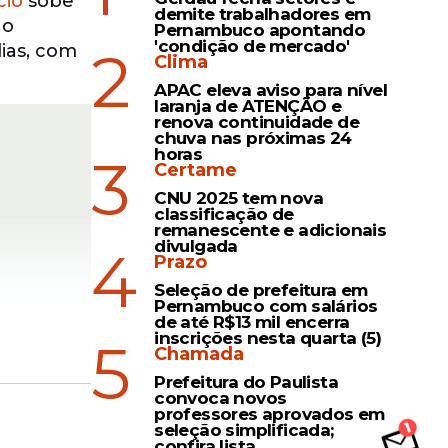
cio
sobe
demite trabalhadores em
 o
Pernambuco apontando
'condição de mercado'
2
ias, com
Clima
APAC eleva aviso para nível
laranja de ATENÇÃO e
renova continuidade de
chuva nas próximas 24
horas
3
Certame
CNU 2025 tem nova
classificação de
remanescente e adicionais
divulgada
4
Prazo
Seleção de prefeitura em
Pernambuco com salários
de até R$13 mil encerra
inscrições nesta quarta (5)
5
Chamada
Prefeitura do Paulista
convoca novos
ar Nutriz
professores aprovados em
seleção simplificada;
confira lista