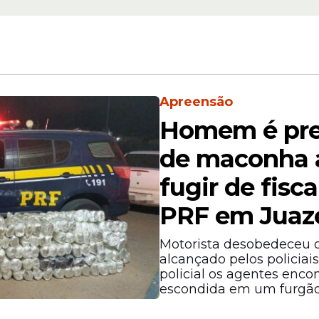
Dinheiro
ovo
Bolsa Família: Caixa
s
beneficiários nesta 
 NIS de
(20/03); confira NIS 
Apreensão
Homem é pre
de maconha a
fugir de fisc
PRF em Juaz
Motorista desobedeceu o
alcançado pelos policiais
uvas ou por estiagens ou têm povos indígenas e
policial os agentes enco
 municípios com pagamento antecipado está dispo
escondida em um furgão
 Assistência Social.