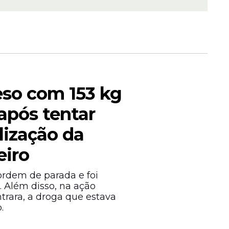
 paga
sexta
de hoje
so com 153 kg
pós tentar
alização da
eiro
rdem de parada e foi
. Além disso, na ação
m
ntrara, a droga que estava
nível na
.