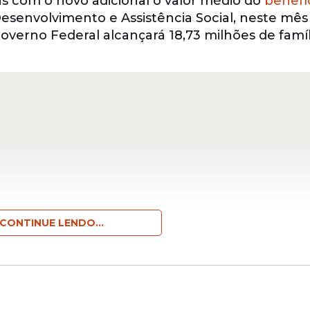
s com o novo adicional o valor médio do
benefí
Desenvolvimento e Assistência Social, neste mês
overno Federal alcançará 18,73 milhões de famíl
CONTINUE LENDO...
de três adicionais. O Benefício Variável Famili
ês de até seis meses de idade, para garantir a