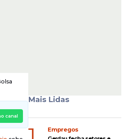
Bolsa
Mais Lidas
no canal
1
Empregos
Gerdau fecha setores e