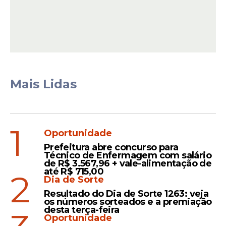
Mais Lidas
Pagamento unificado
1
Os beneficiários de 171 cidades de nove
Oportunidade
estados receberam o pagamento na
Prefeitura abre concurso para
quarta-feira (18), independentemente do
Técnico de Enfermagem com salário
de R$ 3.567,96 + vale-alimentação de
NIS. A medida beneficiou os moradores de
até R$ 715,00
2
126 municípios do Rio Grande do Norte,
Dia de Sorte
que sofrem com a seca, e os moradores de
Resultado do Dia de Sorte 1263: veja
os números sorteados e a premiação
Juiz de Fora, Ubá, Patrocínio do Muriaé e
desta terça-feira
Formiga, em Minas Gerais, afetados por
Oportunidade