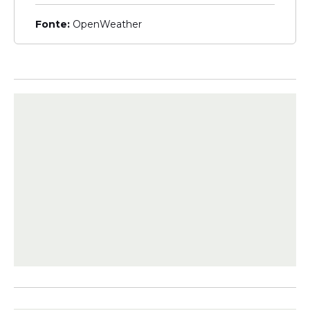
Calendário do Bolsa Família
de março: veja quando
Fonte:
OpenWeather
cada beneficiário recebe
Veja Também
Essas localidades foram afetadas por
chuvas, por estiagens ou têm povos
indígenas em situação de vulnerabilidade.
A lista dos municípios com pagamento
antecipado está disponível na página do
Ministério do Desenvolvimento e