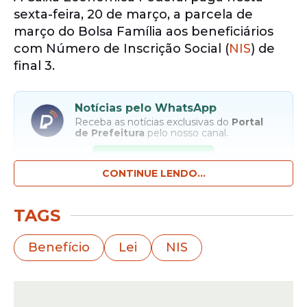
sexta-feira, 20 de março, a parcela de
março do Bolsa Família aos beneficiários
com Número de Inscrição Social (
NIS
) de
final 3.
Notícias pelo WhatsApp
Receba as notícias exclusivas do
Portal
de Prefeitura
pelo nosso canal.
Entrar no canal
CONTINUE LENDO...
O valor mínimo corresponde a R$ 600, mas
TAGS
com o novo adicional o valor médio do
benefício
sobe para R$ 683,75. Segundo o
Benefício
Lei
NIS
Ministério do Desenvolvimento e
Assistência Social, neste mês o programa
de transferência de renda do Governo