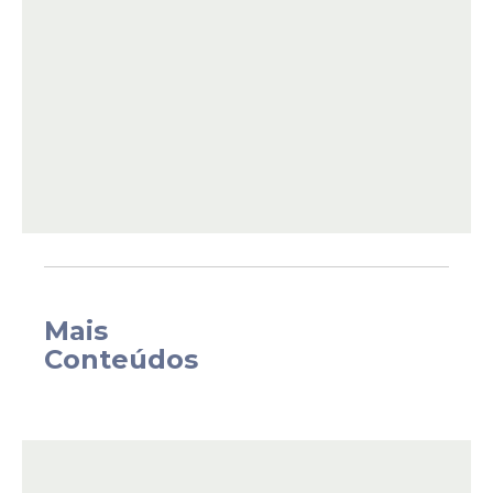
Federal alcançará 18,73 milhões de famílias,
com gasto de R$ 12,77 bilhões.
Mais
Conteúdos
Além do
benefício
mínimo, há o
pagamento de três adicionais. O Benefício
Variável Familiar Nutriz paga seis parcelas
de R$ 50 a mães de bebês de até seis
meses de idade, para garantir a