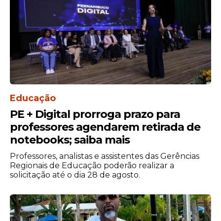
Educação
PE + Digital prorroga prazo para
professores agendarem retirada de
Em 2025, o tempo de permanência na
notebooks; saiba mais
regra de proteção foi reduzido de dois para
um ano. No entanto, a mudança só
Professores, analistas e assistentes das Gerências
abrange as famílias que entraram na fase
Regionais de Educação poderão realizar a
solicitação até o dia 28 de agosto.
de transição a partir de junho de 2025.
Quem se enquadrou na regra até maio de
2025 continuará a receber metade do
benefício por dois anos.