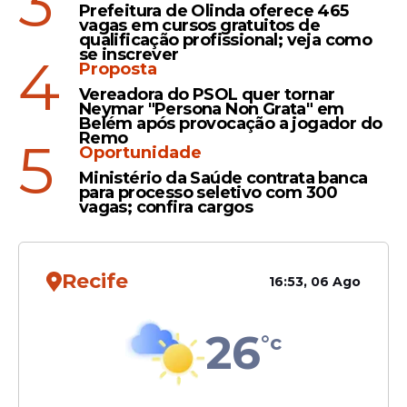
3
enchentes. Também foram beneficiadas
Prefeitura de Olinda oferece 465
vagas em cursos gratuitos de
cidades nos seguintes estados: Amazonas
qualificação profissional; veja como
(3), Bahia (17), Paraná (1), Piauí (1),
Rio de
se inscrever
4
Proposta
Janeiro
(4), Roraima (6) e Sergipe (9).
Vereadora do PSOL quer tornar
Neymar "Persona Non Grata" em
Belém após provocação a jogador do
Remo
5
Leia Também
Oportunidade
Ministério da Saúde contrata banca
para processo seletivo com 300
vagas; confira cargos
Benefício
Bolsa Família paga parcela
a beneficiários nesta quinta
Recife
16:53, 06 Ago
(19/03); veja NIS de hoje
26
°c
Brasil