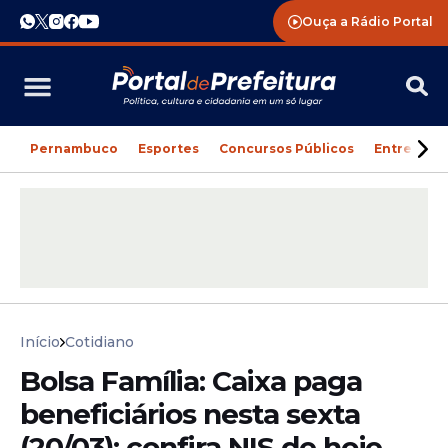
Ouça a Rádio Portal
Pernambuco
Esportes
Concursos Públicos
Entreteni
Início
Cotidiano
Bolsa Família: Caixa paga
beneficiários nesta sexta
(20/03); confira NIS de hoje