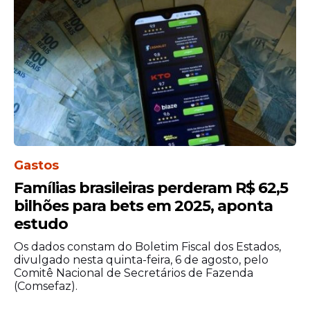
Procurado pelo Estadão, o ministro
confirmou a viagem e afirmou que foi
convidado para o aniversário da advogada
Camilla Ewerton Ramos, mulher do
desembargador Newton Ramos, do
Gastos
Tribunal Regional Federal da 1.ª Região
Famílias brasileiras perderam R$ 62,5
(
TRF-1
).
bilhões para bets em 2025, aponta
"No dia 14/11/25, o ministro Nunes Marques e
estudo
a esposa viajaram para festa de aniversário
Os dados constam do Boletim Fiscal dos Estados,
de Camilla, casada com o desembargador
divulgado nesta quinta-feira, 6 de agosto, pelo
Newton Ramos, que foi colega do ministro
Comitê Nacional de Secretários de Fazenda
no TRF-1. Camilla convidou o ministro e
(Comsefaz).
outros casais de amigos e ficou responsável