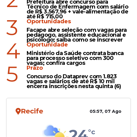
Moraes triplicou nos
Prefeitura abre concurso para
Técnico de Enfermagem com salário
últimos cinco anos e chega
de R$ 3.567,96 + vale-alimentação de
a R$ 31,5 milhões
até R$ 715,00
3
Oportunidades
Facape abre seleção com vagas para
pedagogo, assistente educacional e
psicólogo; saiba como se inscrever
4
Libertadores
Oportunidade
Dias Toffoli viaja em jatinho
Ministério da Saúde contrata banca
para processo seletivo com 300
de empresário ligado a
vagas; confira cargos
5
caso Master
Prazo
Concurso do Dataprev com 1.823
vagas e salários de até R$ 10 mil
encerra inscrições nesta quinta (6)
Recife
Veja Também
05:57, 07 Ago
24
°c