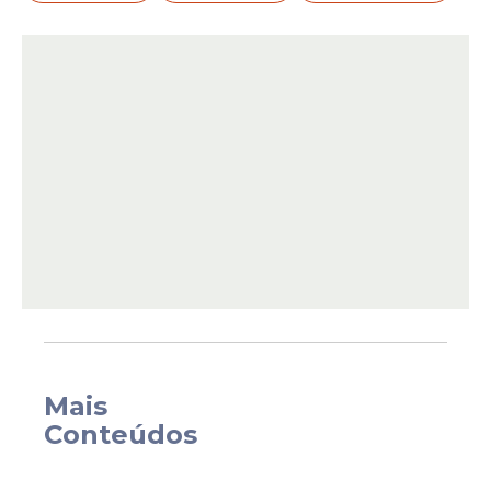
Para ele, a Procuradoria-Geral da República
(PGR), responsável por conduzir eventuais
apurações sobre os casos, está "silente"
sobre a atuação dos magistrados da Corte.
Mais
"Eu acho que os fatos precisam ser
Conteúdos
investigados. Todos os fatos. Por exemplo,
ministros
recebem carona de jatos