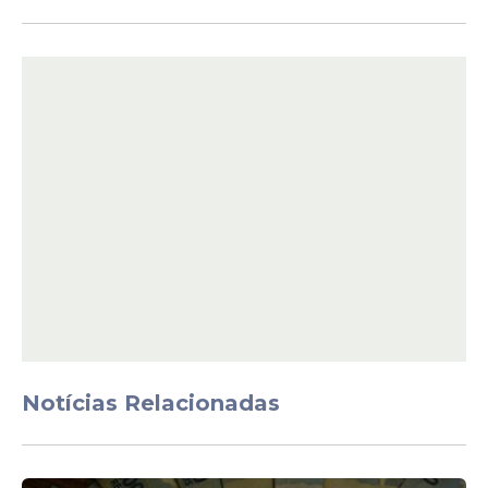
Como mostrou o Estadão, o ministro do
STF Kassio Nunes Marques viajou de
Brasília para Maceió com sua mulher em
avião particular que pertence à empresa
que administra os bens do banqueiro
Daniel Vorcaro, a Prime You.
O magistrado foi a uma festa de aniversário
na capital alagoana a convite de uma
advogada que atua judicialmente para o
Banco Master e disse ser a responsável por
arcar com os custos da viagem.
Notícias Relacionadas