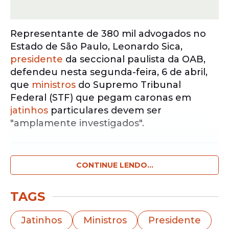
Representante de 380 mil advogados no
Estado de São Paulo, Leonardo Sica,
presidente
da seccional paulista da OAB,
defendeu nesta segunda-feira, 6 de abril,
que
ministros
do Supremo Tribunal
Federal (STF) que pegam caronas em
jatinhos
particulares devem ser
"amplamente investigados".
Notícias pelo WhatsApp
Receba as notícias exclusivas do
CONTINUE LENDO...
Portal
de Prefeitura
pelo nosso canal.
TAGS
Entrar no canal
Jatinhos
Ministros
Presidente