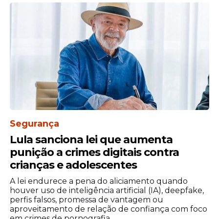
pelo voo e detalhes da viagem", afirmou em
nota.
Segurança
Lula sanciona lei que aumenta
punição a crimes digitais contra
crianças e adolescentes
O ministro Alexandre de Moraes e sua
mulher, a advogada Viviane Barci de
A lei endurece a pena do aliciamento quando
houver uso de inteligência artificial (IA), deepfake,
Moraes, também pegaram voos em
perfis falsos, promessa de vantagem ou
aeronaves particulares de uma empresa
aproveitamento de relação de confiança com foco
ligada ao dono do Master. Documentos
em crimes de pornografia