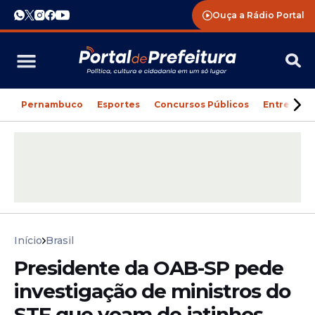
Ouça a Rádio Portal
Pernambuco
Esportes
Concursos Públicos
Entreteni
Início
Brasil
Presidente da OAB-SP pede
investigação de ministros do
STF que voam de jatinhos