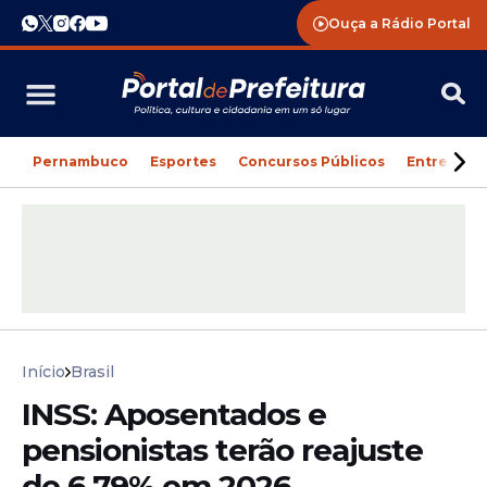
Ouça a Rádio Portal
Pernambuco
Esportes
Concursos Públicos
Entreteni
Início
Brasil
INSS: Aposentados e
pensionistas terão reajuste
de 6,79% em 2026