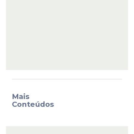
real de
aumento
do piso, a folha de
pagamentos recebe um efeito de
R$
298,124 milhões
.
Mais
Conteúdos
O
reajuste
não altera os benefícios acima
do mínimo
, que serão corrigidos conforme
a variação do
Índice Nacional de Preços ao