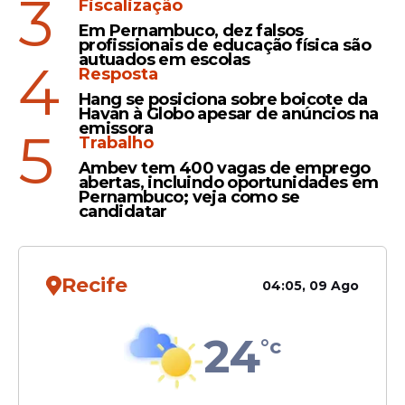
3
Fiscalização
pago neste mês; saiba
Em Pernambuco, dez falsos
quando
profissionais de educação física são
autuados em escolas
4
Resposta
Hang se posiciona sobre boicote da
Havan à Globo apesar de anúncios na
Decisão
emissora
5
Trabalho
Fraude do INSS: Justiça
Ambev tem 400 vagas de emprego
bloqueia mais R$ 500
abertas, incluindo oportunidades em
milhões para ressarcir
Pernambuco; veja como se
candidatar
aposentados e pensionistas
Recife
04:05, 09 Ago
Veja Também
24
°c