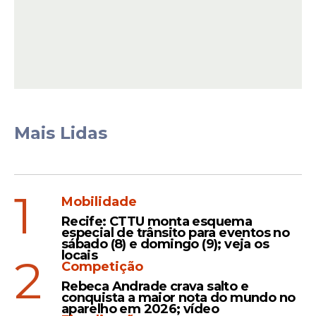
Mais Lidas
Para conferir datas e valores, os segurados
podem:
1
Mobilidade
Leia Também
Recife: CTTU monta esquema
especial de trânsito para eventos no
sábado (8) e domingo (9); veja os
locais
2
Competição
Calendário
Rebeca Andrade crava salto e
conquista a maior nota do mundo no
Novo valor do INSS para
aparelho em 2026; vídeo
aposentados começa a ser