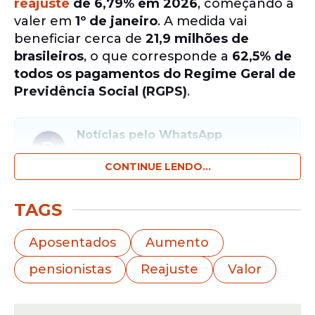
reajuste
de 6,79% em 2026
, começando a
valer em
1º de janeiro
. A medida vai
beneficiar cerca de
21,9 milhões de
brasileiros
, o que corresponde a
62,5% de
todos os pagamentos do Regime Geral de
Previdência Social (RGPS)
.
Notícias pelo WhatsApp
Receba as notícias exclusivas do
Portal
de Prefeitura
pelo nosso canal.
CONTINUE LENDO...
Entrar no canal
TAGS
O impacto financeiro do
aumento
será de
Aposentados
Aumento
R$ 30,7 bilhões
ao longo do ano,
pensionistas
Reajuste
Valor
considerando apenas os benefícios do
RGPS, sem incluir benefícios assistenciais
como o
BPC/LOAS
. Segundo o INSS, a cada