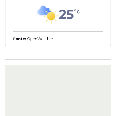
25
°c
Fonte:
OpenWeather
Agência Nacional de Energia Elétrica
Aneel quer reduzir
contas
Consumidores de 22 distribuidoras de
energia do país terão a
conta de luz
barateada após a Agência Nacional de
Energia Elétrica (
Aneel
) aprovar no dia 19
de maio, as regras para devolver até R$ 5,5
bilhões aos consumidores
por meio de
descontos
nas contas de luz de clientes