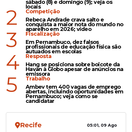
sábado (8) e domingo (9); veja os
locais
2
Competição
Rebeca Andrade crava salto e
conquista a maior nota do mundo no
aparelho em 2026; vídeo
3
Veja Também
Fiscalização
Em Pernambuco, dez falsos
profissionais de educação física são
autuados em escolas
4
Resposta
Hang se posiciona sobre boicote da
Com o acionamento da
bandeira amarela
,
Havan à Globo apesar de anúncios na
a
ANEEL
reforça que os consumidores
emissora
5
Trabalho
devem cultivar bons hábitos de consumo
para evitar desperdícios e contribuir para a
Ambev tem 400 vagas de emprego
abertas, incluindo oportunidades em
sustentabilidade do setor elétrico.
Pernambuco; veja como se
candidatar
Recife
05:01, 09 Ago