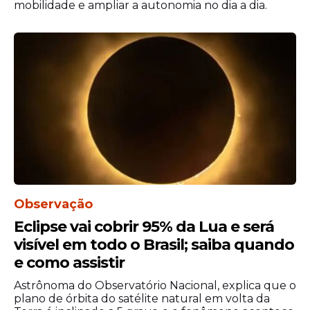
mobilidade e ampliar a autonomia no dia a dia.
Os recursos virão de um encargo chamado
Uso de Bem Público (UBP), valor pago
pelas usinas hidrelétricas à União pelo uso
dos rios para geração de energia elétrica.
Na prática, embora o pagamento seja feito
pelas geradoras, esse custo acaba sendo
incluído nas tarifas cobradas pelas
distribuidoras e repassado aos
consumidores.
Observação
Eclipse vai cobrir 95% da Lua e será
visível em todo o Brasil; saiba quando
e como assistir
Astrônoma do Observatório Nacional, explica que o
plano de órbita do satélite natural em volta da