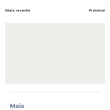
Mais recente
Próxima
O anúncio ocorre devido ao período seco
no Brasil, o que leva a uma geração
hidrelétrica menor e ao acionamento de
usinas termelétricas, com custo mais
elevado.
De janeiro a abril deste ano, a bandeira
tarifária permaneceu verde, refletindo as
condições favoráveis de geração.Em maio,
foi acionada a
bandeira amarela
e essa
Mais