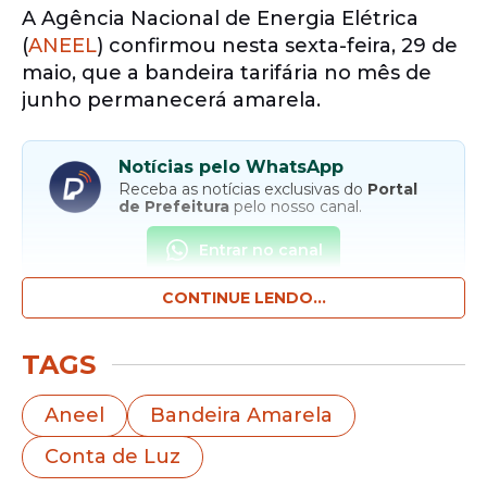
A Agência Nacional de Energia Elétrica
(
ANEEL
) confirmou nesta sexta-feira, 29 de
maio, que a bandeira tarifária no mês de
junho permanecerá amarela.
Notícias pelo WhatsApp
Receba as notícias exclusivas do
Portal
de Prefeitura
pelo nosso canal.
Entrar no canal
CONTINUE LENDO...
Em consequência, os consumidores de
energia elétrica terão custo adicional de R$
TAGS
1,885 a cada 100 kWh consumidos.
Aneel
Bandeira Amarela
Conta de Luz