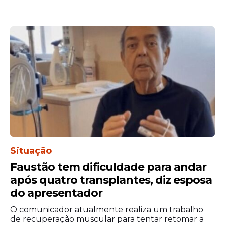
de energia, especialmente em áreas
isoladas que dependem de usinas movidas
a diesel.
O desconto médio estimado nas tarifas
pode chegar a 4,51%, mas o percentual
final ainda dependerá do valor total
arrecadado e dos reajustes tarifários de
cada distribuidora ao longo de 2026.
Situação
Faustão tem dificuldade para andar
após quatro transplantes, diz esposa
do apresentador
O comunicador atualmente realiza um trabalho
de recuperação muscular para tentar retomar a