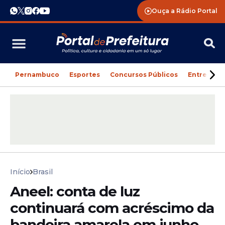
Ouça a Rádio Portal
Pernambuco
Esportes
Concursos Públicos
Entreteni
Início
Brasil
Aneel: conta de luz
continuará com acréscimo da
bandeira amarela em junho