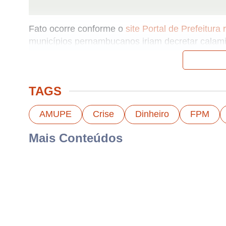
Fato ocorre conforme o
site Portal de Prefeitur
municípios pernambucanos iriam decretar calami
Prefeitura de Salgueiro decreta Calamidade Financeira
O prefeito Dr. Marcone Sá relata no documento, 
TAGS
do Fundo de Participação dos Municípios –
FPM
AMUPE
Crise
Dinheiro
FPM
Mais Conteúdos