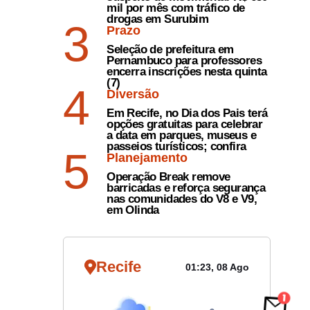
mil por mês com tráfico de
drogas em Surubim
3
Prazo
Seleção de prefeitura em
Pernambuco para professores
encerra inscrições nesta quinta
(7)
4
Diversão
Em Recife, no Dia dos Pais terá
opções gratuitas para celebrar
a data em parques, museus e
estão
passeios turísticos; confira
5
Planejamento
orias e
Operação Break remove
barricadas e reforça segurança
nas comunidades do V8 e V9,
do ser
em Olinda
Recife
01:23, 08 Ago