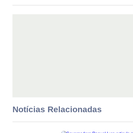
No entanto, a eficácia deste decreto fica cond
Pública pela Assembleia Legislativa do Estado, n
Mais Prefeituras
No mesmo Diário Oficial do dia 30 de novembro 
aderiram a decisão de decretar Calamidade Fin
anteriores apresentaram.
Notícias Relacionadas