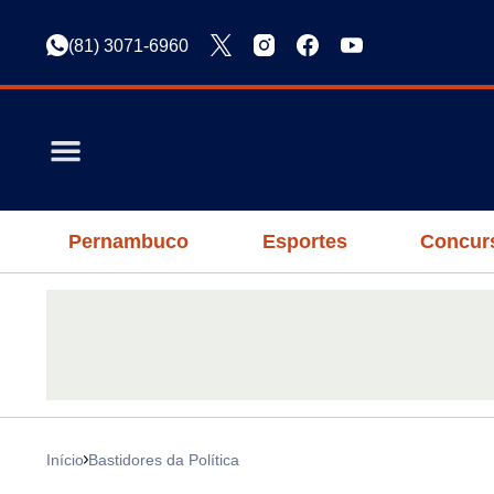
(81) 3071-6960
Pernambuco
Esportes
Concur
Início
Bastidores da Política