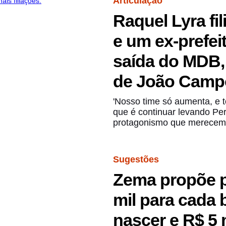
Articulação
esma decisão também tinha sido adotada pela gestão Mu
Raquel Lyra fil
e um ex-prefei
rto e atualiza a lista com os municípios que já aprese
saída do MDB,
e Belo Jardim oficializaram a condição.
de João Camp
'Nosso time só aumenta, e 
que é continuar levando Pe
protagonismo que merecemo
Sugestões
Zema propõe p
mil para cada b
nascer e R$ 5 