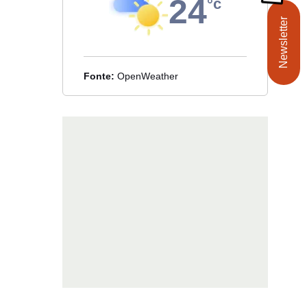
24
°c
Newsletter
Fonte:
OpenWeather