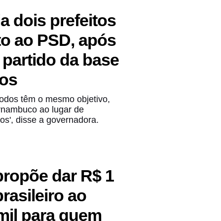
nicipal de
ia dois prefeitos
to ao PSD, após
ntaram a
 partido da base
os
todos têm o mesmo objetivo,
rnambuco ao lugar de
s', disse a governadora.
ropõe dar R$ 1
rasileiro ao
mil para quem