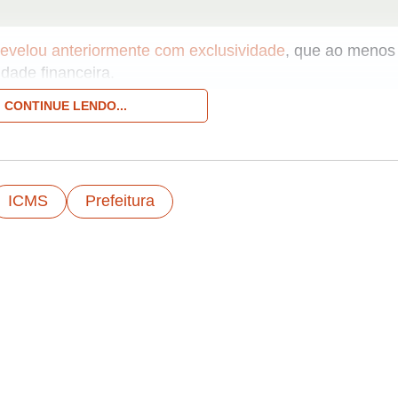
a revelou anteriormente com exclusividade
, que ao menos
dade financeira.
CONTINUE LENDO...
. Imagem: Reprodução/Site Portal de Prefeitura
que o decisão é fruto da “expressiva queda no repasse 
pela União”.
ICMS
Prefeitura