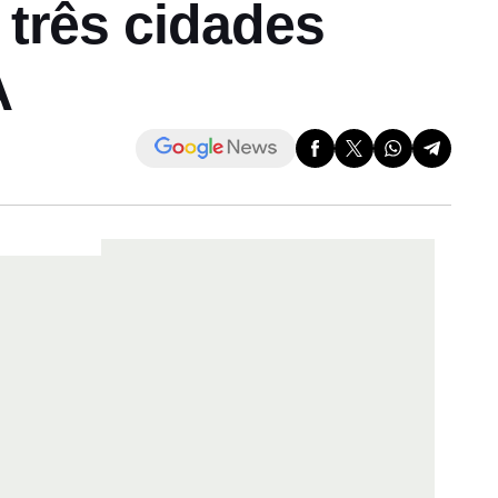
rês cidades
A