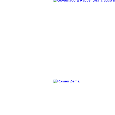
No dia 29 de novembro o Diário relatou que a m
Correntes.
O
site Portal
de Prefeitura tem acompanhado de pe
condição. Nesta semana a Prefeitura de Paulista 