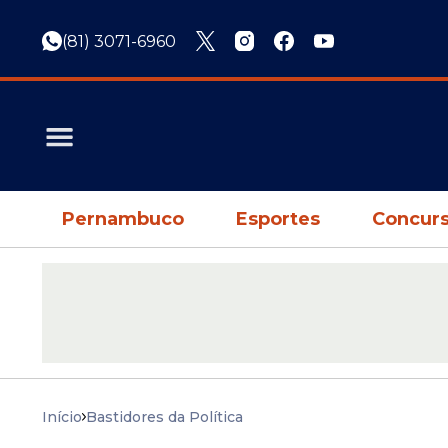
(81) 3071-6960
Pernambuco
Esportes
Concurs
Início
Bastidores da Política