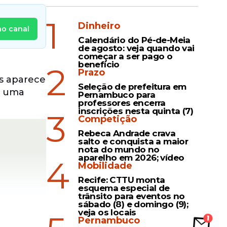
1
Dinheiro
no canal
Calendário do Pé-de-Meia
de agosto: veja quando vai
começar a ser pago o
benefício
2
Prazo
es aparece
Seleção de prefeitura em
mo uma
Pernambuco para
professores encerra
inscrições nesta quinta (7)
3
Competição
Rebeca Andrade crava
salto e conquista a maior
nota do mundo no
aparelho em 2026; vídeo
4
Mobilidade
Recife: CTTU monta
esquema especial de
trânsito para eventos no
sábado (8) e domingo (9);
veja os locais
Pernambuco