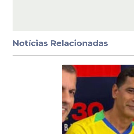
Repúdio
"Crime de ameaça", di
Eduardo Moura sobre
do prefeito de São Jo
Belmonte com Gilsin
Notícias Relacionadas
Veja Também
Ao encontrá-lo, não fiz qualquer ameaça.
tive histórico de violência, agressões ou i
pelo respeito e pela construção de amizad