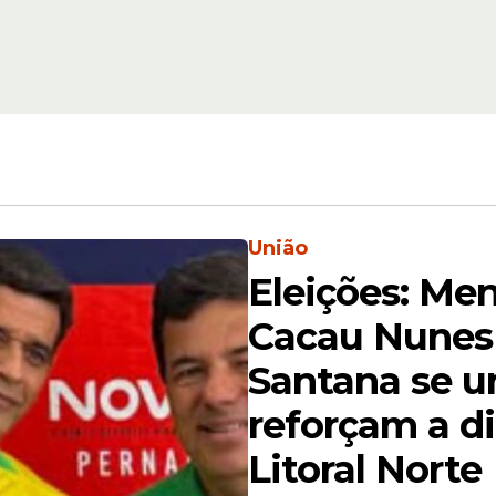
Exposição
z
Gilson Machado Fil
 vídeo
denuncia que foi 
sé do
pelo prefeito de Sã
ho
Belmonte
União
Eleições: Me
Cacau Nunes 
 Quem me conhece sabe que este não é o meu per
Santana se 
ntimidações. Minha vida sempre foi pautada pelo d
reforçam a di
es.
Litoral Norte