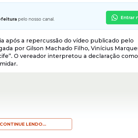
Entrar 
efeitura
pelo nosso canal.
ia após a repercussão do vídeo publicado pelo
lgada por Gilson Machado Filho, Vinícius Marqu
Recife”. O vereador interpretou a declaração co
midar.
CONTINUE LENDO...