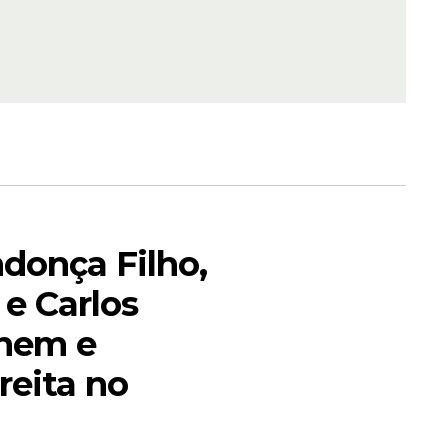
ho
ameaçado
o José do
ndonça Filho,
e Carlos
fil. Nunca
unem e
iálogo,
reita no