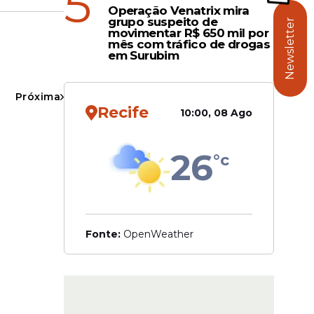
5
Operação Venatrix mira
grupo suspeito de
Newsletter
movimentar R$ 650 mil por
mês com tráfico de drogas
em Surubim
versão
firmou que
Próxima
Recife
10:00, 08 Ago
nte sua
26
°c
Fonte:
OpenWeather