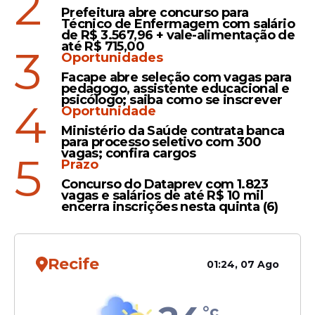
2
Prefeitura abre concurso para
Técnico de Enfermagem com salário
de R$ 3.567,96 + vale-alimentação de
até R$ 715,00
3
Oportunidades
Facape abre seleção com vagas para
pedagogo, assistente educacional e
psicólogo; saiba como se inscrever
4
Oportunidade
Ministério da Saúde contrata banca
para processo seletivo com 300
vagas; confira cargos
5
Prazo
Durante a Marcha para Jesus, Jorge
Concurso do Dataprev com 1.823
vagas e salários de até R$ 10 mil
Messias também afirmou que sua
encerra inscrições nesta quinta (6)
presença no evento ocorreu a pedido do
presidente Lula. Segundo ele, o chefe do
Executivo pediu que levasse uma
Recife
01:24, 07 Ago
mensagem aos participantes e reforçou
que a manifestação deveria manter seu
caráter religioso.
°c