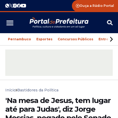
Ouça a Rádio Portal
Pernambuco
Esportes
Concursos Públicos
Entreteni
Início
Bastidores da Política
'Na mesa de Jesus, tem lugar
até para Judas', diz Jorge
Messias, negado pelo Senado