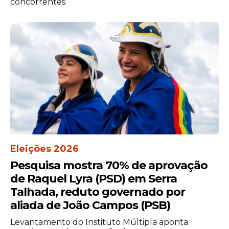
concorrentes
Eleições 2026
Flávio nega clima de
Pesquisa mostra 70% de aprovação
tensão
de Raquel Lyra (PSD) em Serra
Por sua vez, Flávio Bolsonaro afirmou que
Talhada, reduto governado por
a presença de lideranças de diferentes
aliada de João Campos (PSB)
correntes políticas não gerou desconforto
Levantamento do Instituto Múltipla aponta
durante a marcha. Segundo o senador,