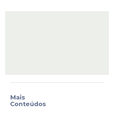
presidente Luiz Inácio
Lula
da Silva (PT),
ficou posicionado em uma das
extremidades do trio, enquanto Flávio
Bolsonaro ocupou o lado oposto. A
presença das duas lideranças chamou
atenção durante a marcha, que reuniu
milhares de fiéis.
Mais
Conteúdos