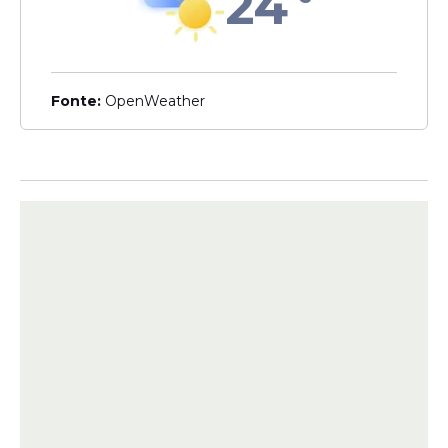
24
Leia Também
Fonte:
OpenWeather
Articulação
Lula insiste em Jorge
Messias e prepara nova
indicação ao STF após
rejeição no Senado
Posicionamento
"O Senado é soberano e o
Plenário falou", diz Jorge
Messias sobre ter nome
rejeitado ao STF