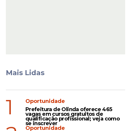
Confira o
momento
na íntegra:
Mais Lidas
1
Oportunidade
Prefeitura de Olinda oferece 465
vagas em cursos gratuitos de
qualificação profissional; veja como
se inscrever
Oportunidade
View this post on Instagram