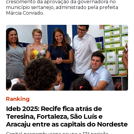
crescimento da aprovação da governadora no
todos os participantes estavam reunidos
município sertanejo, administrado pela prefeita
Márcia Conrado.
com o mesmo propósito religioso.
“Não tem climão nenhum aqui”
, declarou.
Ranking
Ideb 2025: Recife fica atrás de
Teresina, Fortaleza, São Luís e
O pré-candidato à Presidência também
Aracaju entre as capitais do Nordeste
destacou a dimensão do evento e a
participação dos fiéis.