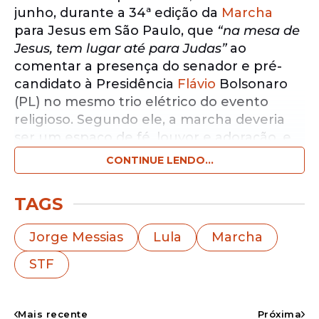
junho, durante a 34ª edição da
Marcha
para Jesus em São Paulo, que
“na mesa de
Jesus, tem lugar até para Judas”
ao
comentar a presença do senador e pré-
candidato à Presidência
Flávio
Bolsonaro
(PL) no mesmo trio elétrico do evento
religioso. Segundo ele, a marcha deveria
ser um espaço de fé, louvor e adoração, e
não de confronto político.
CONTINUE LENDO...
Notícias pelo WhatsApp
TAGS
Receba as notícias exclusivas do
Portal
de Prefeitura
pelo nosso canal.
Jorge Messias
Lula
Marcha
Entrar no canal
STF
Jorge Messias, integrante do governo do
Mais recente
Próxima