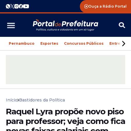
Ouça a Rádio Portal
Pernambuco
Esportes
Concursos Públicos
Entreteni
Início
Bastidores da Política
Raquel Lyra propõe novo piso
para professor; veja como fica
novas faixas salariais com