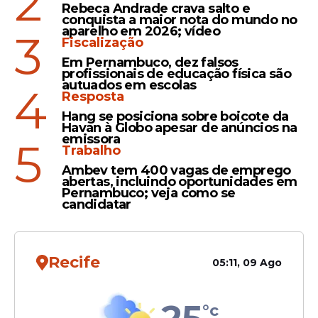
2
Rebeca Andrade crava salto e
Raquel Lyra envia à Alepe
conquista a maior nota do mundo no
aparelho em 2026; vídeo
projeto de reajuste salarial
3
Fiscalização
para mais 77 mil
Em Pernambuco, dez falsos
profissionais da educação
profissionais de educação física são
autuados em escolas
4
Resposta
Hang se posiciona sobre boicote da
Havan à Globo apesar de anúncios na
Educação
emissora
5
CCJ aprova projeto que
Trabalho
garante alimentação
Ambev tem 400 vagas de emprego
abertas, incluindo oportunidades em
escolar a professores e
Pernambuco; veja como se
servidores
candidatar
Recife
05:11, 09 Ago
Veja Também
°c