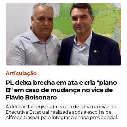
longo da carreira. Os valores seguem
tabelas que consideram formação, tempo
de serviço e carga horária. A proposta
ainda prevê que os novos valores sejam
pagos na folha do mês em que a medida
entrar em vigor, incluindo diferenças
retroativas.
Confira tabelas
Articulação
PL deixa brecha em ata e cria "plano
B" em caso de mudança no vice de
Flávio Bolsonaro
A decisão foi registrada na ata de uma reunião da
Executiva Estadual realizada após a escolha de
Alfredo Gaspar para integrar a chapa presidencial.