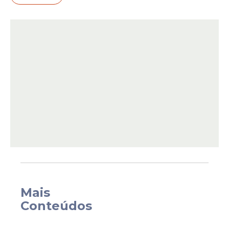
200 horas mensais. O valor passa a valer
com efeitos retroativos a janeiro de 2026.
Para jornadas menores, o pagamento
segue proporcional.
Mais
Conteúdos
O projeto também mantém o mesmo valor
base para professores com carga de 150