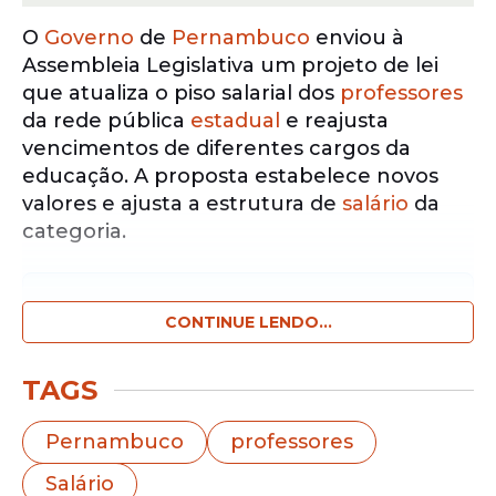
O
Governo
de
Pernambuco
enviou à
Assembleia Legislativa um projeto de lei
que atualiza o piso salarial dos
professores
da rede pública
estadual
e reajusta
vencimentos de diferentes cargos da
educação. A proposta estabelece novos
valores e ajusta a estrutura de
salário
da
categoria.
Notícias pelo WhatsApp
Receba as notícias exclusivas do
CONTINUE LENDO...
Portal
de Prefeitura
pelo nosso canal.
TAGS
Entrar no canal
Pernambuco
professores
O texto fixa o
salário
de contratação de
Salário
professores em R$ 5.130,63 para jornada de