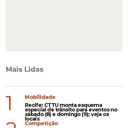
Já professores com mestrado ou
especialização recebem valores
intermediários. Os salários aumentam
Mais Lidas
conforme a progressão na carreira e o
nível de qualificação.
1
Mobilidade
Leia Também
Recife: CTTU monta esquema
especial de trânsito para eventos no
sábado (8) e domingo (9); veja os
locais
Competição
Iniciativa