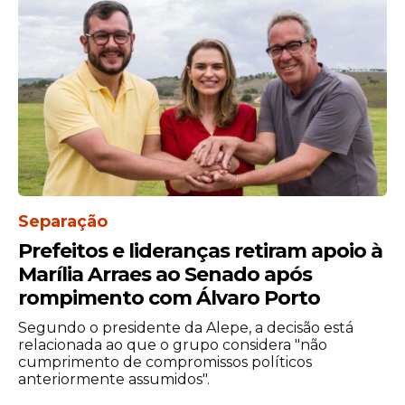
cerca de R$ 1.777,63, podendo ultrapassar
R$ 3 mil nas faixas mais altas.
Separação
Prefeitos e lideranças retiram apoio à
Marília Arraes ao Senado após
rompimento com Álvaro Porto
Estrutura de carreira é
Segundo o presidente da Alepe, a decisão está
mantida
relacionada ao que o grupo considera "não
cumprimento de compromissos políticos
O projeto mantém a organização por níveis
anteriormente assumidos".
e classes, com aumentos progressivos ao