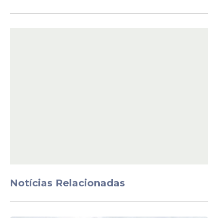
O texto garante que aposentados e
pensionistas também recebam os efeitos
das mudanças, seguindo as regras
previdenciárias. A proposta inclui reajustes
para cargos administrativos da educação.
Analistas em gestão educacional podem
receber entre cerca de R$ 2.952,52 e mais
de R$ 6.500, dependendo da formação e da
progressão.
Assistentes administrativos têm salários
que variam de aproximadamente R$ 2 mil a
Notícias Relacionadas
mais de R$ 4 mil, conforme carga horária e
qualificação. Já auxiliares de serviços
administrativos recebem valores a partir de