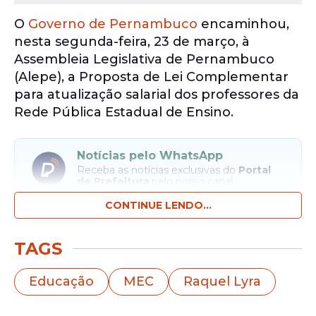
O
Governo de Pernambuco
encaminhou,
nesta segunda-feira, 23 de março, à
Assembleia Legislativa de Pernambuco
(Alepe), a Proposta de Lei Complementar
para atualização salarial dos professores da
Rede Pública Estadual de Ensino.
Notícias pelo WhatsApp
Receba as notícias exclusivas do
Portal
de Prefeitura
pelo nosso canal.
CONTINUE LENDO...
Entrar no canal
TAGS
Mais de 77 mil servidores, incluindo
professores, analistas e administrativos da
Educação
MEC
Raquel Lyra
educação
serão beneficiados. O acordo
com a categoria, deliberado na semana