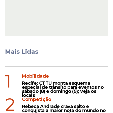
contratação temporária de professores; a
revisão da Gratificação de Função Técnico-
Pedagógica; e outras ações, garantindo a
devida valorização dos profissionais da
educação em todo o Estado.
Mais Lidas
1
Mobilidade
Recife: CTTU monta esquema
especial de trânsito para eventos no
sábado (8) e domingo (9); veja os
locais
2
Competição
Rebeca Andrade crava salto e
“Esse novo reajuste para os profissionais da
conquista a maior nota do mundo no