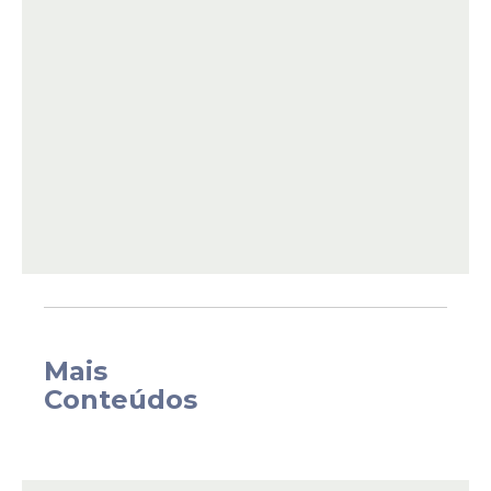
passada, prevê aumento de 5,4% para o
cargo de
professor
, de acordo com o piso
nacional do magistério estabelecido pelo
Ministério da
Educação
(
MEC
) para 2026.
Mais
Conteúdos
“Após muito diálogo e respeito, fechamos a
negociação com a categoria de professores,