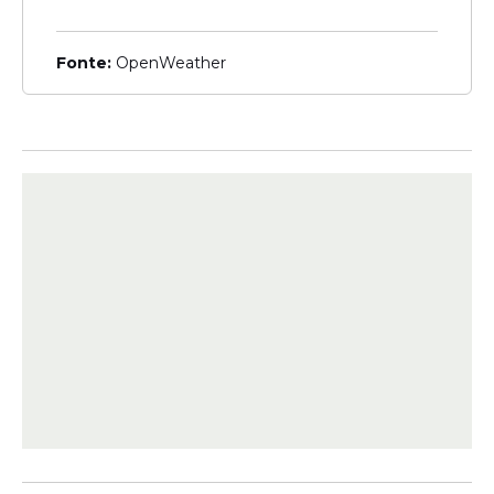
Pernambuco
Fonte:
OpenWeather
Governo Raquel Lyra
garante reajuste para mais
de 77 mil servidores da
educação
Veja Também
Para o secretário da Educação, Gilson
Monteiro, a proposta de reajuste salarial
dos professores reafirma o compromisso