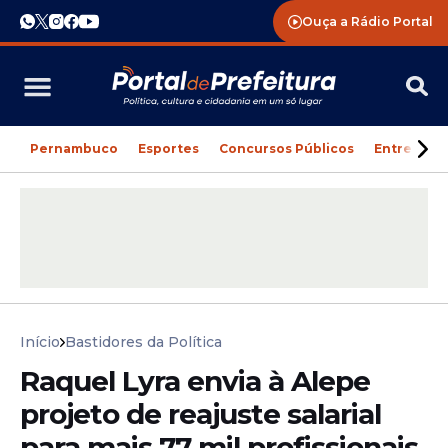
Ouça a Rádio Portal
Pernambuco
Esportes
Concursos Públicos
Entreteni
Início
Bastidores da Política
Raquel Lyra envia à Alepe
projeto de reajuste salarial
para mais 77 mil profissionais