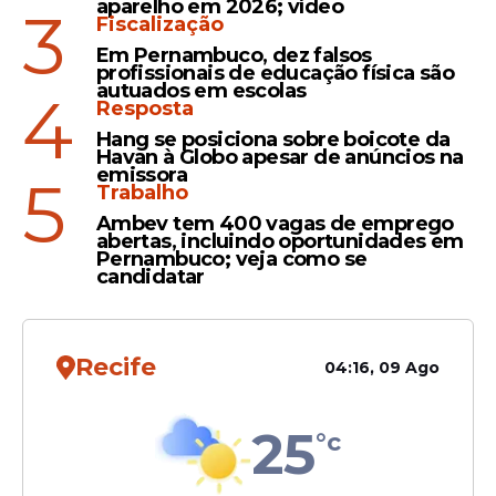
educação demonstra o compromisso do
aparelho em 2026; vídeo
3
Fiscalização
Governo do Estado com a valorização da
Em Pernambuco, dez falsos
categoria e o respeito ao que determina a
profissionais de educação física são
Lei de Responsabilidade Fiscal. Toda a
autuados em escolas
4
Resposta
negociação foi conduzida com diálogo
Hang se posiciona sobre boicote da
aberto e transparente", afirmou a secretária
Havan à Globo apesar de anúncios na
de Administração, Ana Maraíza.
emissora
5
Trabalho
Ambev tem 400 vagas de emprego
abertas, incluindo oportunidades em
Pernambuco; veja como se
Leia Também
candidatar
Melhorias
Recife
04:16, 09 Ago
Raquel Lyra entrega UTI
requalificada no Hospital
25
Otávio de Freitas e nova
°c
unidade móvel do Hemope