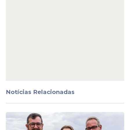
presidencial de 2026 e apontou liderança
do presidente Luiz Inácio Lula da Silva (PT).
Notícias Relacionadas
No cenário
estimulado, Lula aparece com
53,8% das intenções de voto no estado. O
senador Flávio Bolsonaro (PL) surge na
segunda colocação com 38,5%.