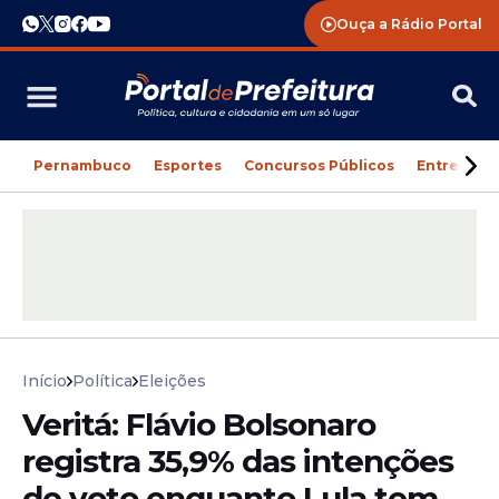
Ouça a Rádio Portal
Pernambuco
Esportes
Concursos Públicos
Entreteni
Início
Política
Eleições
Veritá: Flávio Bolsonaro
registra 35,9% das intenções
de voto enquanto Lula tem