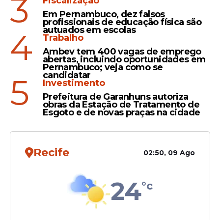
3
Fiscalização
votada do Nordeste
Em Pernambuco, dez falsos
profissionais de educação física são
autuados em escolas
4
Trabalho
Ambev tem 400 vagas de emprego
abertas, incluindo oportunidades em
Veja Também
Pernambuco; veja como se
candidatar
5
Investimento
Prefeitura de Garanhuns autoriza
obras da Estação de Tratamento de
Esgoto e de novas praças na cidade
A pesquisa ouviu 40.500 pessoas em todo o
país, por meio de sistema automatizado,
entre os dias 13 de março e 4 de abril. A
Recife
02:50, 09 Ago
margem de erro é de um ponto
percentual, para mais ou para menos, com
nível de confiança de 95%.
24
°c