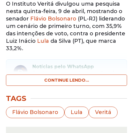
O Instituto Veritá divulgou uma pesquisa
nesta quinta-feira, 9 de abril, mostrando o
senador
Flávio Bolsonaro
(PL-RJ) liderando
um cenário de primeiro turno, com 35,9%
das intenções de voto, contra o presidente
Luiz Inácio
Lula
da Silva (PT), que marca
33,2%.
Notícias pelo WhatsApp
Receba as notícias exclusivas do
Portal
de Prefeitura
pelo nosso canal.
CONTINUE LENDO...
Entrar no canal
TAGS
Na sequência, o governador do Paraná,
Flávio Bolsonaro
Lula
Veritá
Ratinho Junior (PSD), que recentemente
retirou sua pré-candidatura, figura com