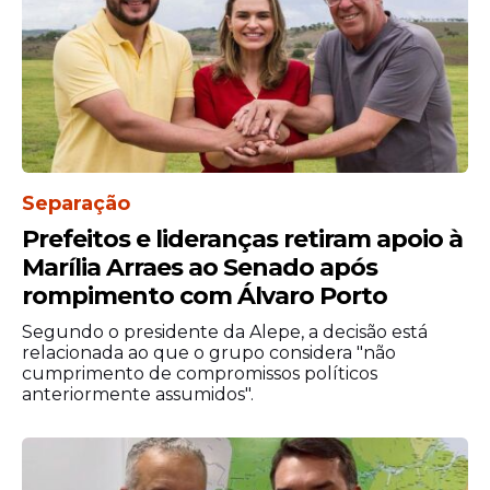
A pesquisa ouviu 2.010 eleitores entre os
dias 24 e 30 de março de 2026 em
diferentes regiões do estado. O estudo
apresenta margem de erro de 2,5 pontos
percentuais para mais ou para menos. O
levantamento possui registro no Tribunal
Regional Eleitoral de Pernambuco (TRE-PE:
PE-02184/2026) e no Tribunal Superior
Separação
Eleitoral (TSE: BR-04215/2026).
Prefeitos e lideranças retiram apoio à
Marília Arraes ao Senado após
rompimento com Álvaro Porto
Segundo o presidente da Alepe, a decisão está
relacionada ao que o grupo considera "não
cumprimento de compromissos políticos
anteriormente assumidos".