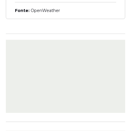
Fonte:
OpenWeather
O estudo foi realizado com recursos
próprios do instituto e está registrado no
Tribunal Superior Eleitoral (
TSE
) sob o
protocolo BR-02476/2026.
Veritá em Pernambuco
Uma pesquisa de opinião realizada pelo
Instituto Veritá em Pernambuco mediu a
percepção do eleitorado sobre a disputa