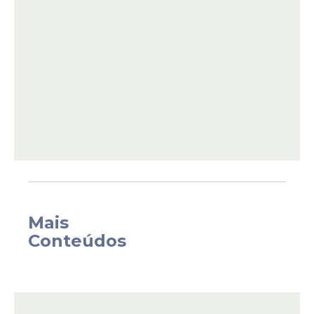
3%. O empresário Pablo Marçal (União) tem
2,1%.
Mais
Os ex-governadores Ronaldo Caiado (PSD),
Conteúdos
de Goiás, e Romeu Zema (Novo), de Minas
Gerais, aparecem com 1,9% e 1,8%,
respectivamente.