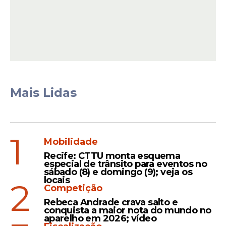
souberam ou não responderam.
Leia Também
Compromisso
Mais Lidas
Flávio Bolsonaro articula
visita a Pernambuco em
maio como parte da pré-
campanha presidencial
1
Mobilidade
Recife: CTTU monta esquema
especial de trânsito para eventos no
sábado (8) e domingo (9); veja os
Negociação
locais
2
Competição
PL cogita escolher Clarissa
Rebeca Andrade crava salto e
Tércio para vice de Flávio
conquista a maior nota do mundo no
aparelho em 2026; vídeo
Bolsonaro; deputada mais