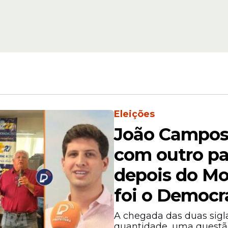
o, agora, é com minha família; temos três filha
, muito respeito a elas. Estou certo de que
e da família que construímos."
Eleições
João Campos
com outro pa
depois do Mo
foi o Democra
A chegada das duas sigl
quantidade, uma questã