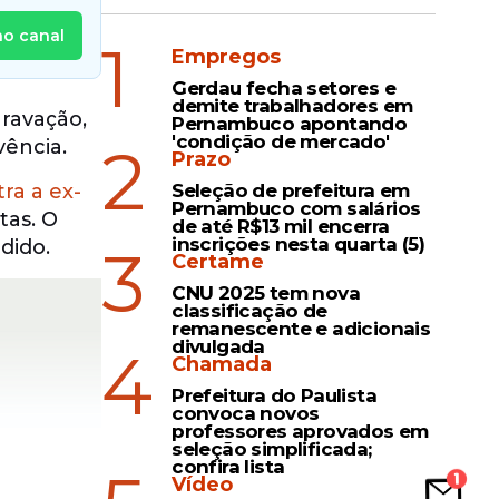
no canal
1
Empregos
Gerdau fecha setores e
demite trabalhadores em
ravação,
Pernambuco apontando
'condição de mercado'
2
vência.
Prazo
ra a ex-
Seleção de prefeitura em
Pernambuco com salários
tas. O
de até R$13 mil encerra
inscrições nesta quarta (5)
dido.
3
Certame
CNU 2025 tem nova
classificação de
remanescente e adicionais
divulgada
4
Chamada
Prefeitura do Paulista
convoca novos
professores aprovados em
seleção simplificada;
confira lista
Vídeo