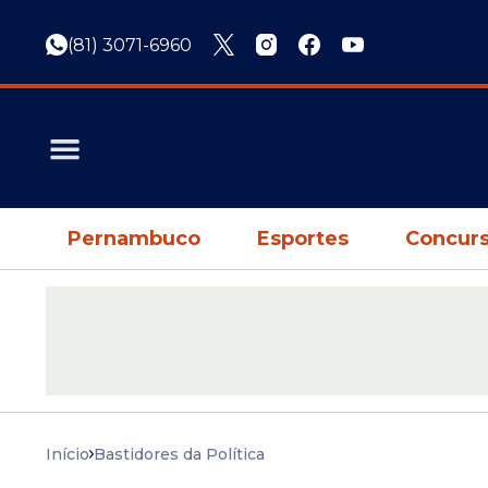
(81) 3071-6960
Pernambuco
Esportes
Concurs
Início
Bastidores da Política