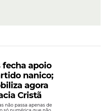
s que
 fecha apoio
rtido nanico;
biliza agora
cia Cristã
as não passa apenas de
o só numérica que não