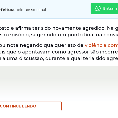
Entrar 
efeitura
pelo nosso canal.
to e afirma ter sido novamente agredido. Na g
ós o episódio, sugerindo um ponto final na convi
gou nota negando qualquer ato de
violência cont
ciais que o apontavam como agressor são incorre
 a uma discussão, durante a qual teria sido agre
CONTINUE LENDO...