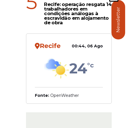
5
Recife: operação resgata 14
trabalhadores em
Newsletter
condições análogas à
escravidão em alojamento
de obra
r
Recife
00:44, 06 Ago
tos das
exige
24
°c
Fonte:
OpenWeather