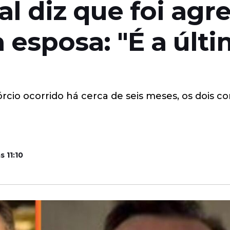
l diz que foi agr
esposa: "É a últi
órcio ocorrido há cerca de seis meses, os dois
s 11:10