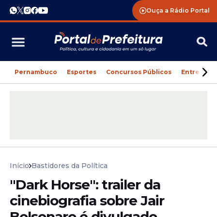
Ouça a Rádio Portal
Pernambuco
Esportes
Concursos Públicos
Entreteni
Início
Bastidores da Política
"Dark Horse": trailer da
cinebiografia sobre Jair
Bolsonaro é divulgado