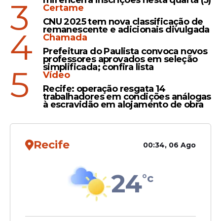
Leia Também
mil encerra inscrições nesta quarta (5)
3
Certame
CNU 2025 tem nova classificação de
remanescente e adicionais divulgada
4
Chamada
Posicionamento
Prefeitura do Paulista convoca novos
Eduardo Bolsonaro nega
professores aprovados em seleção
financiamento de Vorcaro
simplificada; confira lista
5
Vídeo
em filme sobre o pai e
ataca imprensa
Recife: operação resgata 14
trabalhadores em condições análogas
à escravidão em alojamento de obra
Processo
Recife
00:34, 06 Ago
STF tenta intimar Mário
Frias em ação que investiga
emenda para produtora de
24
°c
filme sobre Bolsonaro