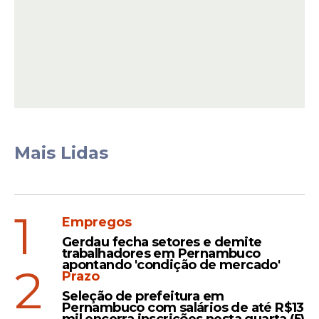
Ao comentar a repercussão sobre o
filme
,
Mais Lidas
Flávio Bolsonaro afirmou que a resistência
ao projeto estaria relacionada ao impacto
político e simbólico da obra. Segundo ele, o
receio estaria na possibilidade de
1
Empregos
apresentar ao público uma leitura
Gerdau fecha setores e demite
específica sobre os acontecimentos
trabalhadores em Pernambuco
políticos de 2018.
apontando 'condição de mercado'
2
Prazo
Seleção de prefeitura em
Pernambuco com salários de até R$13