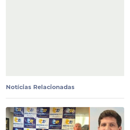
Flávio ainda afirmou que o incômodo
gerado pela divulgação da obra não estaria
ligado ao caráter ficcional do longa, mas à
semelhança com eventos reais. Para o
Notícias Relacionadas
parlamentar, Jair Bolsonaro representa
um marco na política brasileira
contemporânea e sua trajetória justificaria
a produção de uma cinebiografia de
grande porte.