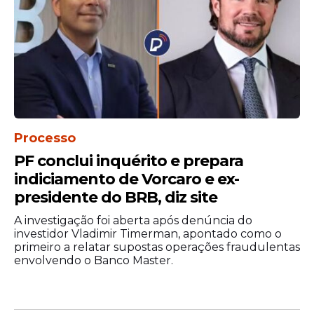
Ainda não há detalhes adicionais
Processo
amplamente divulgados sobre a data
PF conclui inquérito e prepara
oficial de estreia ou sobre novas etapas de
indiciamento de Vorcaro e ex-
divulgação do longa. No entanto, a
presidente do BRB, diz site
publicação da prévia indica um avanço na
promoção do
projeto
, que já desperta
A investigação foi aberta após denúncia do
expectativa entre apoiadores e críticas
investidor Vladimir Timerman, apontado como o
primeiro a relatar supostas operações fraudulentas
entre opositores.
envolvendo o Banco Master.
Investimento
Após a divulgação de um investimento de