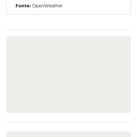
Fonte:
OpenWeather
Veja Também
Em declaração pública, o senador afirmou
que tentativas de descredibilizar o projeto
fazem parte de um esforço para
enfraquecer uma narrativa que, segundo
ele, representa parte significativa da
população brasileira. Ele também destacou
que a produção busca apresentar uma
visão ligada ao contexto político daquele
período.