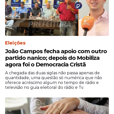
A publicação do
trailer
provocou reações
imediatas nas redes sociais. Entre
apoiadores do ex-presidente, a divulgação
foi celebrada como uma oportunidade de
revisitar momentos marcantes da política
nacional sob outra perspectiva.
Eleições
João Campos fecha apoio com outro
partido nanico; depois do Mobiliza
agora foi o Democracia Cristã
A chegada das duas siglas não passa apenas de
quantidade, uma questão só numérica que não
oferece acréscimo algum no tempo de rádio e
televisão no guia eleitoral do rádio e Tv.
Por outro lado, críticos da produção