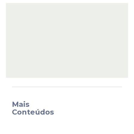
o material. Apesar da postagem pública, o
trailer
divulgado apresenta marcas d’água
com a frase
“divulgação proibida”
, o que
gerou comentários e questionamentos
entre internautas logo após a publicação.
Mais
Conteúdos
A divulgação acontece em meio à
repercussão envolvendo o financiamento