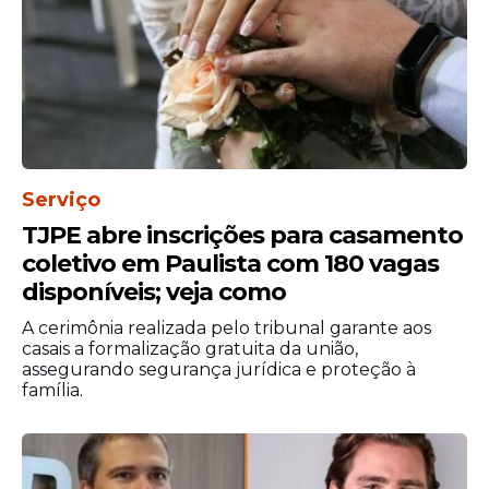
utilizaram as plataformas digitais para
questionar tanto o conteúdo apresentado
na prévia quanto os valores investidos na
realização do
filme
. Comentários com
diferentes posicionamentos rapidamente
ampliaram o alcance da publicação.
A
repercussão
reforça o interesse em
Serviço
torno de “Dark Horse”, que desde o
TJPE abre inscrições para casamento
anúncio vem sendo acompanhado de
coletivo em Paulista com 180 vagas
debates sobre sua proposta narrativa,
disponíveis; veja como
bastidores e financiamento. O lançamento
do
trailer
colocou novamente a obra entre
A cerimônia realizada pelo tribunal garante aos
casais a formalização gratuita da união,
os assuntos mais comentados do dia.
assegurando segurança jurídica e proteção à
família.