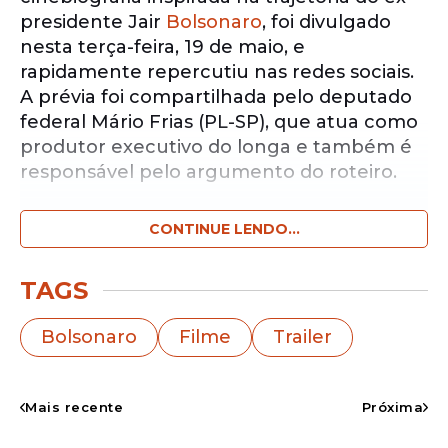
presidente Jair
Bolsonaro
, foi divulgado
nesta terça-feira, 19 de maio, e
rapidamente repercutiu nas redes sociais.
A prévia foi compartilhada pelo deputado
federal Mário Frias (PL-SP), que atua como
produtor executivo do longa e também é
responsável pelo argumento do roteiro.
CONTINUE LENDO...
Notícias pelo WhatsApp
Receba as notícias exclusivas do
Portal
de Prefeitura
pelo nosso canal.
TAGS
Entrar no canal
Bolsonaro
Filme
Trailer
Ao publicar o vídeo, o parlamentar
escreveu:
“Vazou. Chega de mistério”
,
Mais recente
Próxima
chamando a atenção dos seguidores para