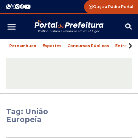
Ouça a Rádio Portal
Pernambuco
Esportes
Concursos Públicos
Entreteni
Tag: União
Europeia