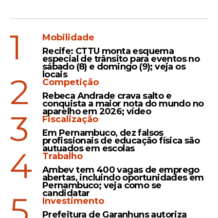
1
Mobilidade
Recife: CTTU monta esquema
especial de trânsito para eventos no
sábado (8) e domingo (9); veja os
locais
2
Competição
Rebeca Andrade crava salto e
conquista a maior nota do mundo no
aparelho em 2026; vídeo
3
Fiscalização
Em Pernambuco, dez falsos
profissionais de educação física são
autuados em escolas
4
Trabalho
Ambev tem 400 vagas de emprego
abertas, incluindo oportunidades em
Pernambuco; veja como se
candidatar
5
Investimento
Prefeitura de Garanhuns autoriza