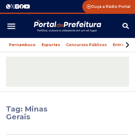
Ouça a Rádio Portal
Pernambuco
Esportes
Concursos Públicos
Entreteni
Tag: Minas
Gerais