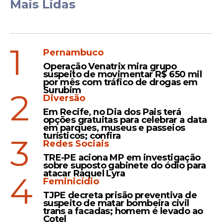
Mais Lidas
1
Pernambuco
Operação Venatrix mira grupo
suspeito de movimentar R$ 650 mil
por mês com tráfico de drogas em
Surubim
2
Diversão
Em Recife, no Dia dos Pais terá
opções gratuitas para celebrar a data
em parques, museus e passeios
turísticos; confira
3
Redes Sociais
TRE-PE aciona MP em investigação
sobre suposto gabinete do ódio para
atacar Raquel Lyra
4
Feminicídio
TJPE decreta prisão preventiva de
suspeito de matar bombeira civil
trans a facadas; homem é levado ao
Cotel