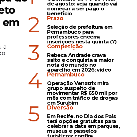
de agosto: veja quando vai
eto
começar a ser pago o
benefício
2
Prazo
a em
Seleção de prefeitura em
Pernambuco para
professores encerra
inscrições nesta quinta (7)
3
Competição
u a
do
Rebeca Andrade crava
salto e conquista a maior
nota do mundo no
aparelho em 2026; vídeo
4
Pernambuco
Operação Venatrix mira
grupo suspeito de
movimentar R$ 650 mil por
mês com tráfico de drogas
em Surubim
5
Diversão
Em Recife, no Dia dos Pais
terá opções gratuitas para
celebrar a data em parques,
museus e passeios
turísticos; confira