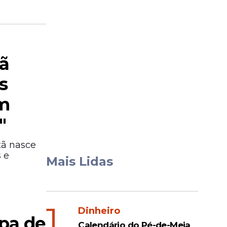
iã
s
em
"
tã nasce
 e
Mais Lidas
1
Dinheiro
ipa de
Calendário do Pé-de-Meia