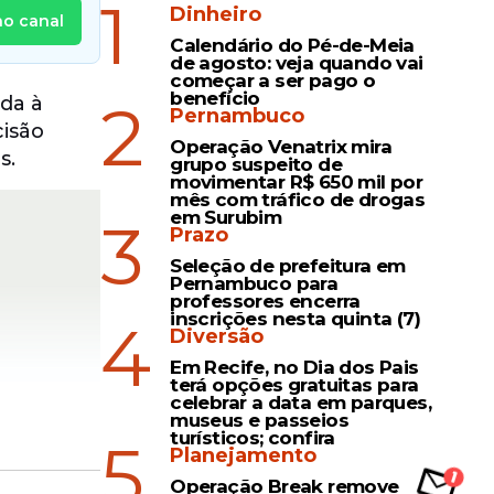
1
Dinheiro
no canal
Calendário do Pé-de-Meia
de agosto: veja quando vai
começar a ser pago o
benefício
2
da à
Pernambuco
cisão
Operação Venatrix mira
s.
grupo suspeito de
movimentar R$ 650 mil por
mês com tráfico de drogas
em Surubim
3
Prazo
Seleção de prefeitura em
Pernambuco para
professores encerra
inscrições nesta quinta (7)
4
Diversão
Em Recife, no Dia dos Pais
terá opções gratuitas para
celebrar a data em parques,
museus e passeios
turísticos; confira
5
Planejamento
Operação Break remove