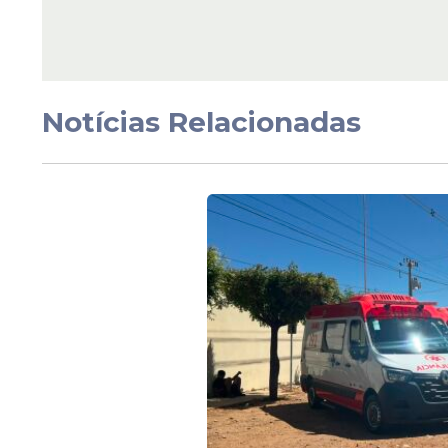
Alerta
Vacina da dengue do
Butantan é suspensa
Notícias Relacionadas
Ministério da Saúde 
duas mortes suspeita
Veja Também
Mesmo assim, a Secretaria Estadual de Sa
vacinados nos últimos 21 dias procure
monitoramento de possíveis reações adve