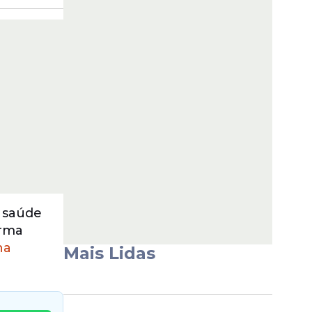
 saúde
orma
na
Mais Lidas