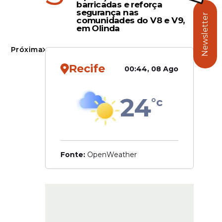
barricadas e reforça
o
segurança nas
Newsletter
comunidades do V8 e V9,
esa
em Olinda
Próxima
Recife
00:44, 08 Ago
 nota
o da
24
 sejam
°c
ientações
Fonte:
OpenWeather