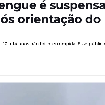
dengue é suspens
s orientação do M
e 10 a 14 anos não foi interrompida. Esse púb