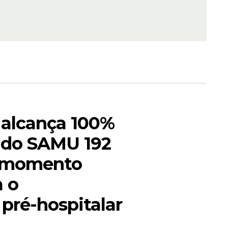
ra queda
ue,
alcança 100%
 do SAMU 192
 momento
a o
pré-hospitalar
úde