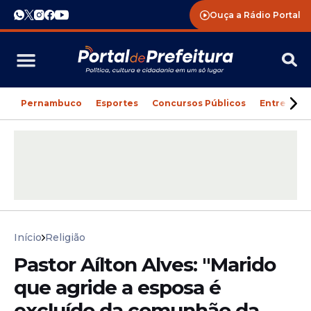
Ouça a Rádio Portal
Pernambuco
Esportes
Concursos Públicos
Entreteni
Início
Religião
Pastor Aílton Alves: "Marido
que agride a esposa é
excluído da comunhão da