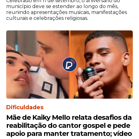
Celebrado em 11 de setembro, o aniversário do
Em sua fala, Aílton Alves também destacou
município deve se estender ao longo do mês,
a contribuição feminina para o
reunindo apresentações musicais, manifestações
culturais e celebrações religiosas.
crescimento da Assembleia de Deus em
Pernambuco ao longo de mais de um
século de história.
Dificuldades
Mãe de Kaiky Mello relata desafios da
reabilitação do cantor gospel e pede
O presidente da
IEADPE
lembrou a
apoio para manter tratamento; vídeo
atuação das mulheres em atividades como