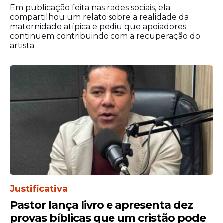
Em publicação feita nas redes sociais, ela
círculos de oração, campanhas
compartilhou um relato sobre a realidade da
evangelísticas, aconselhamento e
maternidade atípica e pediu que apoiadores
intercessão espiritual.
continuem contribuindo com a recuperação do
artista
Segundo ele, diversas iniciativas
importantes da denominação tiveram
participação direta das mulheres e
ajudaram a fortalecer o trabalho da igreja
em Pernambuco.
O discurso ocorreu durante a programação
comemorativa dos 25 anos do Congresso
de Mulheres, que segue até o domingo
(31), considerado um dos principais eventos
do calendário anual da Assembleia de
Deus em Pernambuco.
Justificativa
Pastor lança livro e apresenta dez
provas bíblicas que um cristão pode