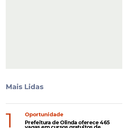
importante quando nem se
sonhava com a Lei Maria da
Penha. Eu aprendi nesta igreja
que o marido que fosse violento
com a esposa era excluído da
comunhão da igreja”
, declarou.
Leia Também
Honraria
Mais Lidas
Senadora Damares
recebe título de
cidadã
1
pernambucana na
Oportunidade
Alepe; proposta foi do
Prefeitura de Olinda oferece 465
Pastor Júnior Tércio
vagas em cursos gratuitos de