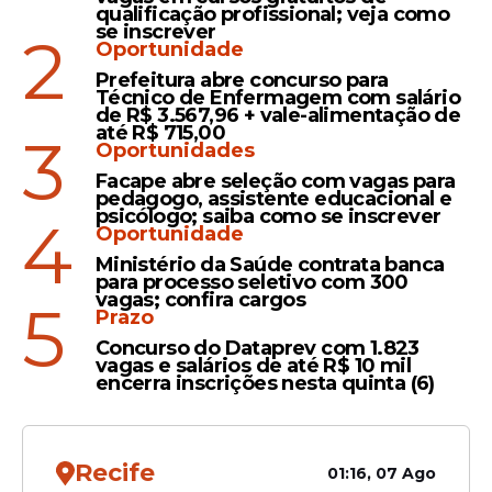
qualificação profissional; veja como
se inscrever
2
Oportunidade
Vídeo
Prefeitura abre concurso para
Deputado Pastor
Técnico de Enfermagem com salário
de R$ 3.567,96 + vale-alimentação de
Isidório pede fim da
até R$ 715,00
3
Escala 6x1 "para que
Oportunidades
os trabalhadores
Facape abre seleção com vagas para
pedagogo, assistente educacional e
possam fazer sexo em
psicólogo; saiba como se inscrever
4
paz"
Oportunidade
Ministério da Saúde contrata banca
para processo seletivo com 300
vagas; confira cargos
5
Prazo
Veja Também
Concurso do Dataprev com 1.823
vagas e salários de até R$ 10 mil
encerra inscrições nesta quinta (6)
Recife
01:16, 07 Ago