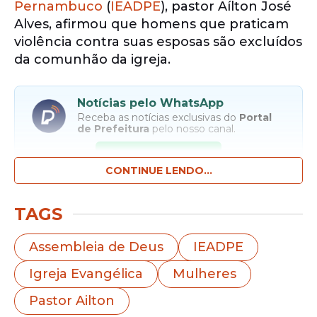
Pernambuco
(
IEADPE
), pastor Aílton José
Alves, afirmou que homens que praticam
violência contra suas esposas são excluídos
da comunhão da igreja.
Notícias pelo WhatsApp
Receba as notícias exclusivas do
Portal
de Prefeitura
pelo nosso canal.
Entrar no canal
CONTINUE LENDO...
A declaração foi feita nesta sexta-feira, 29
TAGS
de maio, durante a celebração dos 25 anos
do Congresso de
Mulheres
da
Assembleia de Deus
IEADPE
denominação, realizado no templo central,
Igreja Evangélica
Mulheres
no Recife, e que contou com a presença
de autoridades do estado.
Pastor Ailton