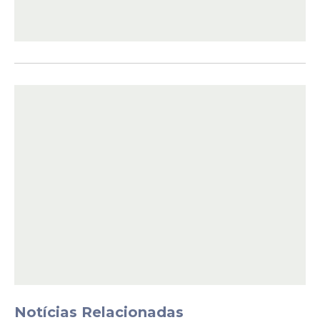
nem qualquer autoridade do país
que determinou isso. Mas
apoiados na Palavra de Deus,
nossos pastores ensinaram que
os maridos deveriam tratar suas
esposas com amor”
, disse.
Proteção às mulheres
Durante o pronunciamento, o pastor
reforçou que a medida tem como objetivo
proteger as mulheres e preservar os
princípios defendidos pela igreja.
Notícias Relacionadas