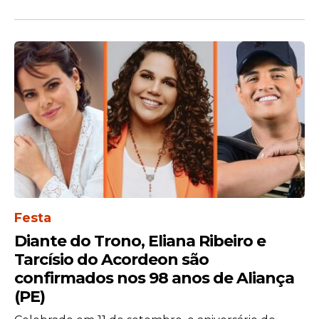
“O marido que se atrever a ser
violento com a esposa é excluído
da comunhão da nossa igreja.
Essa norma foi instituída para
Festa
proteger a mulher”,
afirmou.
Diante do Trono, Eliana Ribeiro e
Tarcísio do Acordeon são
Homenagem às
confirmados nos 98 anos de Aliança
(PE)
mulheres da igreja