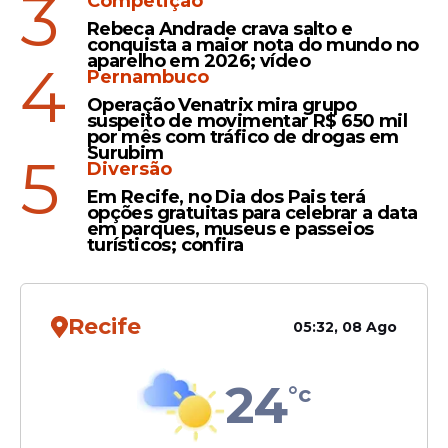
3
mostrando como crianças podem se
Competição
expressar de maneira espontânea e
Rebeca Andrade crava salto e
conquista a maior nota do mundo no
simbólica. Robson Bandeira explicou em
aparelho em 2026; vídeo
4
sua publicação que o filho foi brincar na
Pernambuco
casa do amigo quando o
batismo
Operação Venatrix mira grupo
suspeito de movimentar R$ 650 mil
aconteceu, reforçando o caráter
por mês com tráfico de drogas em
espontâneo e divertido do momento.
Surubim
5
Diversão
Em Recife, no Dia dos Pais terá
opções gratuitas para celebrar a data
em parques, museus e passeios
Leia Também
turísticos; confira
Posicionamento
Recife
05:32, 08 Ago
Vídeo: Youtuber critica
áreas VIP e cobrança de
24
batismo em igrejas: 'É uma
°c
forma de afastar o pobre'