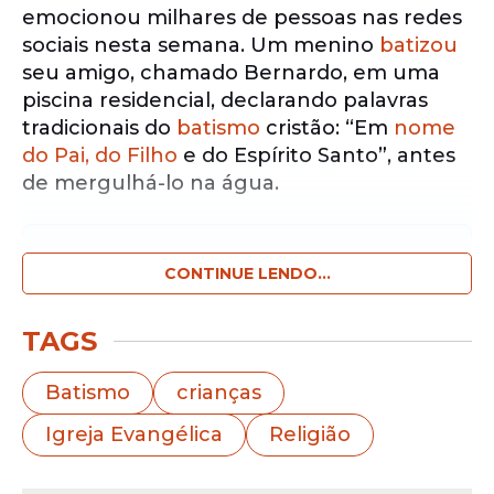
emocionou milhares de pessoas nas redes
sociais nesta semana. Um menino
batizou
seu amigo, chamado Bernardo, em uma
piscina residencial, declarando palavras
tradicionais do
batismo
cristão: “Em
nome
do Pai, do Filho
e do Espírito Santo”, antes
de mergulhá-lo na água.
Notícias pelo WhatsApp
Receba as notícias exclusivas do
CONTINUE LENDO...
Portal
de Prefeitura
pelo nosso canal.
TAGS
Entrar no canal
Batismo
crianças
O vídeo, registrado pelo pai de
Igreja Evangélica
Religião
Bernardo Robson Bandeira, mostra o
menino comemorando o
batismo
de seu