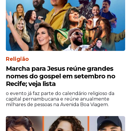
Influência das redes
sociais
Momentos como esse demonstram como
conteúdos simples, protagonizados por
crianças, podem gerar grande repercussão
e engajamento nas redes sociais,
incentivando debates sobre fé, valores
Religião
familiares e amizade. O vídeo de Bernardo
Marcha para Jesus reúne grandes
e seu amigo tornou-se um exemplo de
nomes do gospel em setembro no
como pequenas ações podem inspirar e
Recife; veja lista
emocionar milhões de pessoas ao redor do
país.
o evento já faz parte do calendário religioso da
capital pernambucana e reúne anualmente
milhares de pessoas na Avenida Boa Viagem.