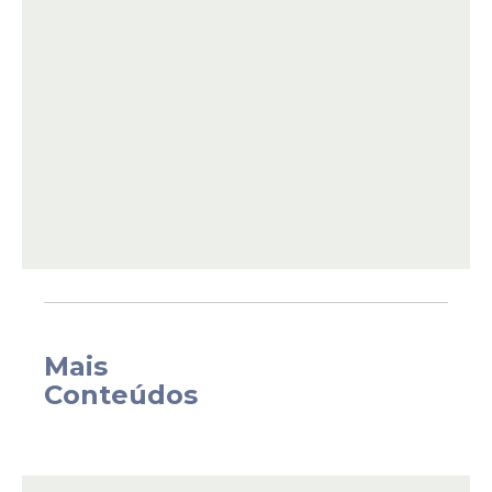
amigo com alegria contagiante. Logo após
o mergulho, ele exclamou: “Ele foi
batizado! O Bernardo foi batizado!”, e
ambos celebraram juntos, repetindo:
“Nova criatura! Nova criatura! Nova
criatura!”.
Mais
Conteúdos
Compartilhamento viral