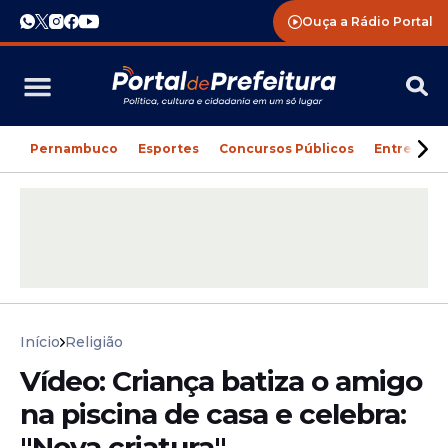
Ouça a Rádio Portal
Pernambuco
Esportes
Concursos Públicos
Entreteni
Início
Religião
Vídeo: Criança batiza o amigo
na piscina de casa e celebra:
"Nova criatura"