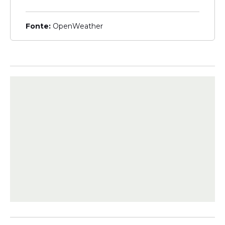
Religião
Fonte:
OpenWeather
Pai de santo se converte
após tentar interromper
batismo do filho
Veja Também
A ação também gerou discussões positivas
sobre a educação religiosa e a importância
de incentivar valores como amizade,