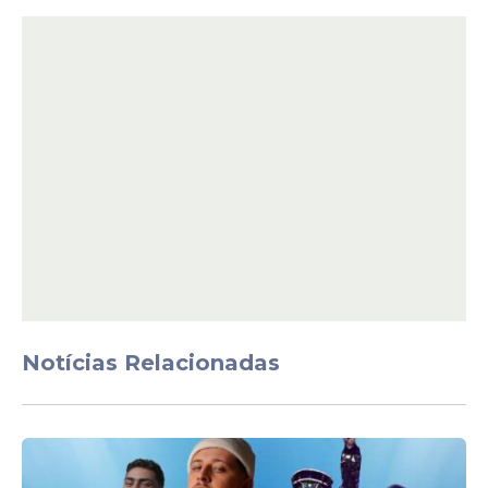
companheirismo e respeito à fé desde
cedo. Apesar de tratar-se de uma
brincadeira, o gesto das crianças foi
considerado significativo por muitos
internautas, que viram no ato uma
demonstração de devoção e entusiasmo
pela fé cristã.
Notícias Relacionadas