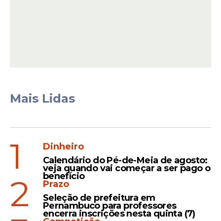
alegria do Senhor vendo esse jovem com
unção de João Batista. Meu coração se
alegra”.
Mais Lidas
1
Dinheiro
Calendário do Pé-de-Meia de agosto:
veja quando vai começar a ser pago o
benefício
Fé e brincadeira unidas
2
Prazo
O episódio chamou atenção por misturar a
Seleção de prefeitura em
Pernambuco para professores
inocência infantil com práticas de fé,
encerra inscrições nesta quinta (7)