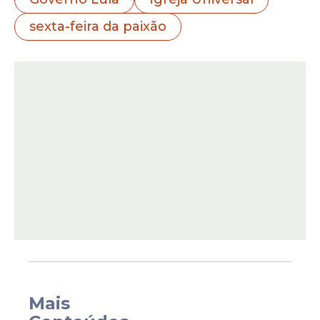
uma ala de desfile da Acadêmicos de
sexta-feira da paixão
Niterói que
satirizou símbolos
conservadores
em uma homenagem ao
presidente Lula, gerando repercussão
entre fiéis evangélicos e no cenário
político nacional.
Mais