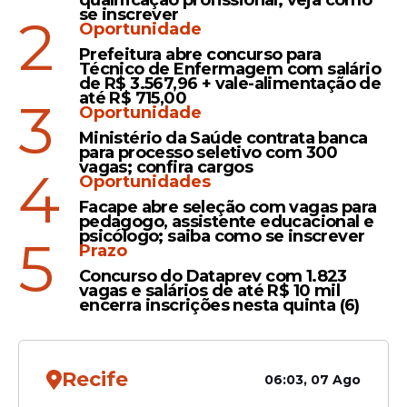
qualificação profissional; veja como
se inscrever
2
Oportunidade
Posicionamento
Prefeitura abre concurso para
Igreja Universal aluga nove
Técnico de Enfermagem com salário
estádios pelo Brasil e envia
de R$ 3.567,96 + vale-alimentação de
até R$ 715,00
3
recado político a Lula e PT
Oportunidade
Ministério da Saúde contrata banca
para processo seletivo com 300
vagas; confira cargos
4
Oportunidades
Gratidão
Facape abre seleção com vagas para
pedagogo, assistente educacional e
Lula diz que vai visitar
psicólogo; saiba como se inscrever
5
Prazo
escola de samba para
Concurso do Dataprev com 1.823
agradecer homenagem
vagas e salários de até R$ 10 mil
encerra inscrições nesta quinta (6)
Recife
06:03, 07 Ago