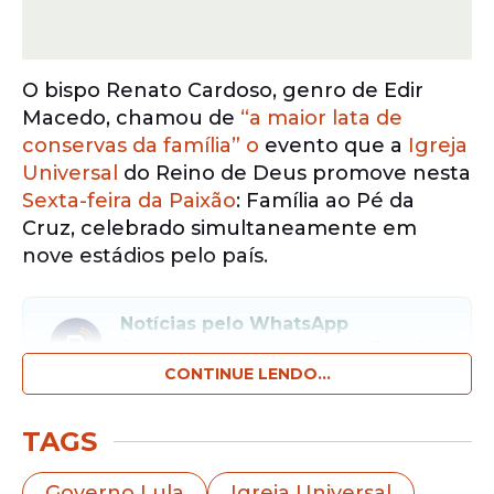
O bispo Renato Cardoso, genro de Edir
Macedo, chamou de
“a maior lata de
conservas da família” o
evento que a
Igreja
Universal
do Reino de Deus promove nesta
Sexta-feira da Paixão
: Família ao Pé da
Cruz, celebrado simultaneamente em
nove estádios pelo país.
Notícias pelo WhatsApp
Receba as notícias exclusivas do
Portal
de Prefeitura
pelo nosso canal.
CONTINUE LENDO...
Entrar no canal
TAGS
A declaração surge em referência irônica a
Governo Lula
Igreja Universal