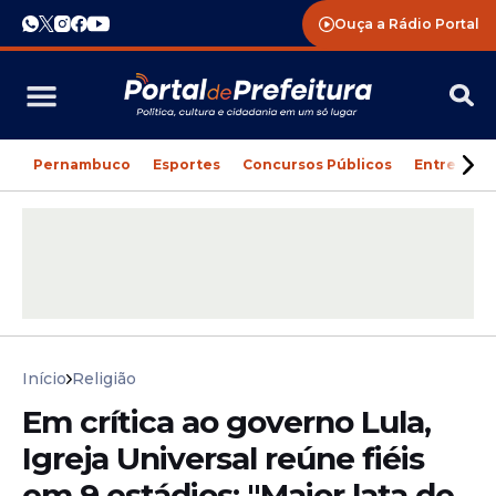
Ouça a Rádio Portal
Pernambuco
Esportes
Concursos Públicos
Entreteni
Início
Religião
Em crítica ao governo Lula,
Igreja Universal reúne fiéis
em 9 estádios: "Maior lata de