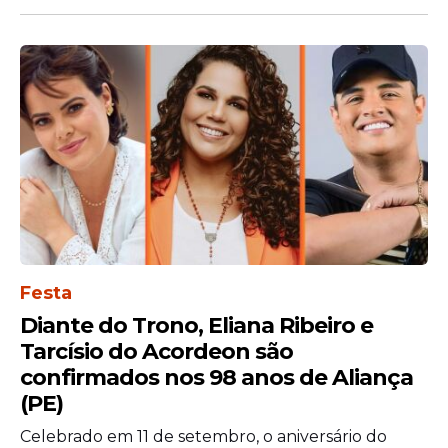
O “Família ao Pé da Cruz” promete se
consolidar como um dos maiores
encontros religiosos do país, capaz de
Festa
gerar debates sociais, políticos e espirituais
Diante do Trono, Eliana Ribeiro e
em diferentes regiões do Brasil.
Tarcísio do Acordeon são
confirmados nos 98 anos de Aliança
Confira o Vídeo
(PE)
Celebrado em 11 de setembro, o aniversário do