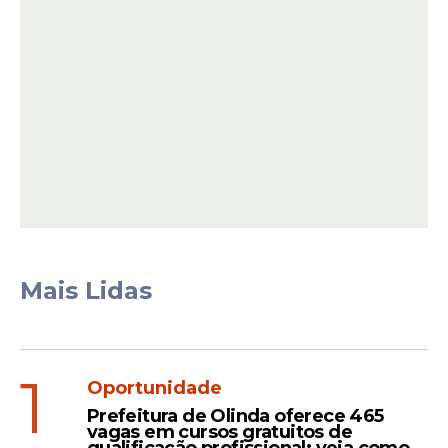
Segundo o bispo Renato Cardoso, a
programação busca inspirar os
participantes a refletirem sobre os
ensinamentos de Jesus e a superarem
obstáculos com foco e determinação,
Mais Lidas
lembrando a preparação de Cristo para a
cruz.
1
Oportunidade
Leia Também
Prefeitura de Olinda oferece 465
vagas em cursos gratuitos de