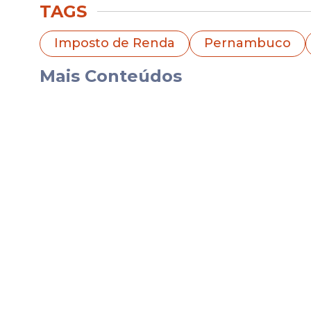
TAGS
Os recursos arrecadados são aplicados em
públicas voltadas para crianças, adolesce
Imposto de Renda
Pernambuco
Para participar, o contribuinte deve con
Mais Conteúdos
Renda e direcionar parte do imposto para