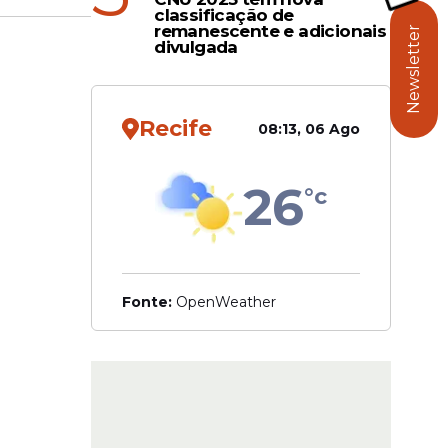
classificação de
remanescente e adicionais
ticas
Newsletter
divulgada
to de
Recife
08:13, 06 Ago
26
°c
Fonte:
OpenWeather