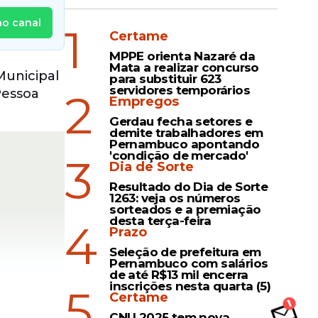
no canal
1
Certame
MPPE orienta Nazaré da
Mata a realizar concurso
unicipal
para substituir 623
servidores temporários
2
Pessoa
Empregos
Gerdau fecha setores e
demite trabalhadores em
Pernambuco apontando
'condição de mercado'
3
Dia de Sorte
Resultado do Dia de Sorte
1263: veja os números
sorteados e a premiação
desta terça-feira
4
Prazo
Seleção de prefeitura em
Pernambuco com salários
de até R$13 mil encerra
inscrições nesta quarta (5)
5
Certame
CNU 2025 tem nova