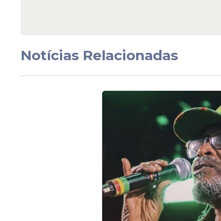
Educação em São Lo
acima do Nacional
Notícias Relacionadas
Veja Também
Localizada na
delegacia
da cidade, a Sala
humanizado às mulheres, garantindo esc
rede de proteção.