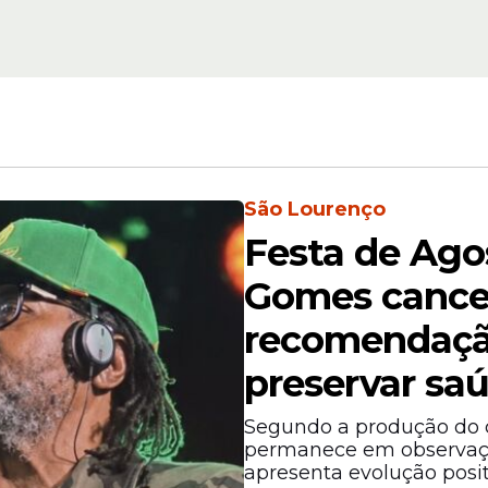
urenço
economia de São L
com salários e 13º
São Lourenço
Festa de Ago
 Lilás foi estruturada para oferecer atendimento
Gomes cance
uta qualificada, orientação e encaminhamento 
recomendaçã
preservar sa
Segundo a produção do ca
permanece em observação
apresenta evolução posi