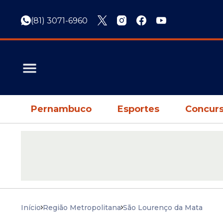
(81) 3071-6960
Pernambuco
Esportes
Concurs
Início
Região Metropolitana
São Lourenço da Mata