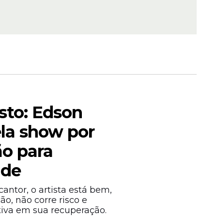
ourenço
sto: Edson
la show por
para a
o para
úde
ntor, o artista está bem,
, não corre risco e
tiva em sua recuperação.