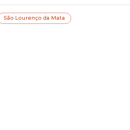
 projetos sociais, programas de proteção e polí
ntes e pessoas idosas no município.
São Lourenço da Mata
sultar seu contador sobre a destinação do Impos
 os fundos municipais.