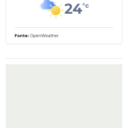
24
°c
estratégicas da RMR”
, destacou o
secretário de Mobilidade e Infraestrutura,
Pedro Neves.
Fonte:
OpenWeather
Leia Também
Mobilidade
Ramal Camaragibe do
Metrô do Recife passa a
operar em linha singela a
partir desta segunda (8)
Investimento