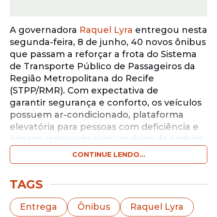
A governadora
Raquel Lyra
entregou nesta
segunda-feira, 8 de junho, 40 novos ônibus
que passam a reforçar a frota do Sistema
de Transporte Público de Passageiros da
Região Metropolitana do Recife
(STPP/RMR). Com expectativa de
garantir segurança e conforto, os veículos
possuem ar-condicionado, plataforma
elevatória para pessoas com deficiência e
espaço reservado para usuários de cadeira
de rodas.
CONTINUE LENDO...
Notícias pelo WhatsApp
TAGS
Receba as notícias exclusivas do
Portal
de Prefeitura
pelo nosso canal.
Entrega
Ônibus
Raquel Lyra