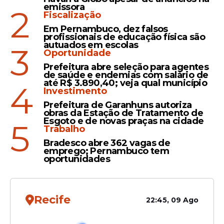
melhoria da mobilidade urbana.
emissora
2
Fiscalização
Em Pernambuco, dez falsos
profissionais de educação física são
autuados em escolas
3
Oportunidade
Prefeitura abre seleção para agentes
de saúde e endemias com salário de
até R$ 3.890,40; veja qual município
4
Investimento
Prefeitura de Garanhuns autoriza
obras da Estação de Tratamento de
Esgoto e de novas praças na cidade
5
Trabalho
Bradesco abre 362 vagas de
emprego; Pernambuco tem
“Temos enfrentado o desafio de transformar
oportunidades
a mobilidade urbana na RMR. Hoje, com a
entrega
desses novos ônibus, chegando à
marca de 80 unidades destinadas em 2026,
Recife
22:45, 09 Ago
o Governo de Pernambuco busca ampliar e
renovar nossas frotas em cidades