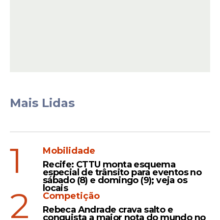
Leia Também
Avaliação
Governadora cita índices de
Mais Lidas
registro menor no
CARNAVAL 2024
1
Mobilidade
Recife: CTTU monta esquema
especial de trânsito para eventos no
Registro
sábado (8) e domingo (9); veja os
locais
2
Governadora lamenta
Competição
morte de turista no
Rebeca Andrade crava salto e
CARNAVAL de PE
conquista a maior nota do mundo no