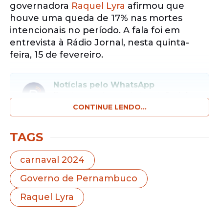
governadora
Raquel Lyra
afirmou que
houve uma queda de 17% nas mortes
intencionais no período. A fala foi em
entrevista à Rádio Jornal, nesta quinta-
feira, 15 de fevereiro.
Notícias pelo WhatsApp
Receba as notícias exclusivas do
Portal
de Prefeitura
pelo nosso canal.
CONTINUE LENDO...
Entrar no canal
TAGS
"Os dados serão apresentados hoje à tarde
carnaval 2024
pelo secretário de Defesa Social (Alessandro
Governo de Pernambuco
Carvalho), mas já registro a redução de
homicídios na ordem de 17% no Estado
Raquel Lyra
interior. E nos polos de Carnaval foi ainda