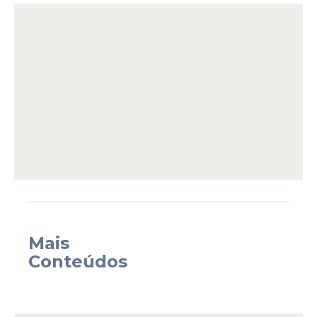
melhor", declarou a gestora, manifestando
gratidão às forças de segurança pelo
empenho no período carnavalesco.
Mais
Sobre a morte do turista carioca, vítima de
Conteúdos
latrocínio no bairro de Boa Viagem, Zona
Sul do
Recife
, Raquel prestou condolências
à família e asseverou as investigações.