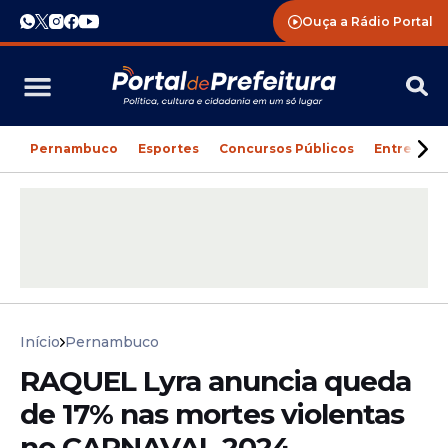
Ouça a Rádio Portal
Pernambuco
Esportes
Concursos Públicos
Entreteni
Início
Pernambuco
RAQUEL Lyra anuncia queda
de 17% nas mortes violentas
no CARNAVAL 2024