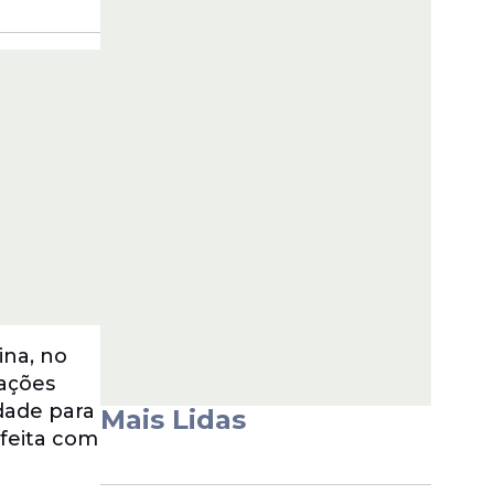
na, no
mações
dade para
Mais Lidas
feita com