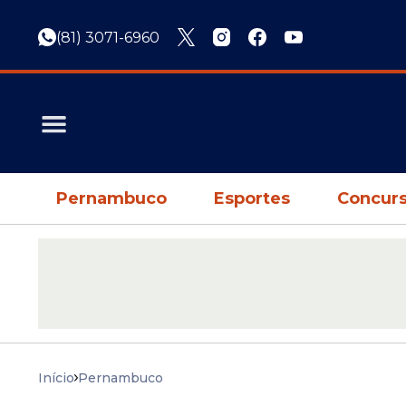
(81) 3071-6960
Pernambuco
Esportes
Concurs
Início
Pernambuco