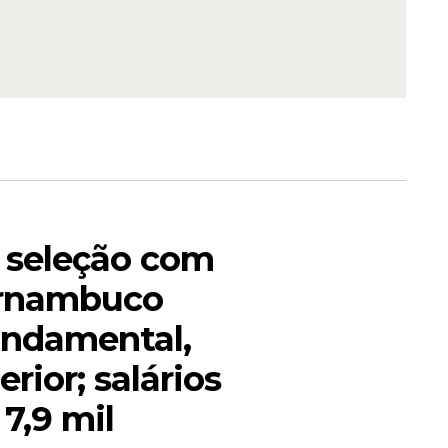
do por
itória da
e seleção com
ernambuco
fundamental,
rior; salários
7,9 mil