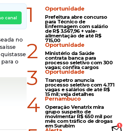
1
Oportunidade
Prefeitura abre concurso
no canal
para Técnico de
Enfermagem com salário
de R$ 3.567,96 + vale-
alimentação de até R$
seada no
715,00
2
Oportunidade
saísse
Ministério da Saúde
nquistasse
contrata banca para
, para o
processo seletivo com 300
vagas; confira cargos
3
Oportunidade
Transpetro anuncia
processo seletivo com 4.171
vagas e salários de até R$
15 mil; veja detalhes
4
Pernambuco
Operação Venatrix mira
grupo suspeito de
movimentar R$ 650 mil por
mês com tráfico de drogas
em Surubim
Alerta