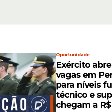
da partida e rapidamente passou a ser comenta
divulgado, o homem demonstrava confiança na v
m pessoas da comunidade que venceria a aposta.
Oportunidade
Exército abr
vagas em P
para níveis 
técnico e supe
chegam a R$ 