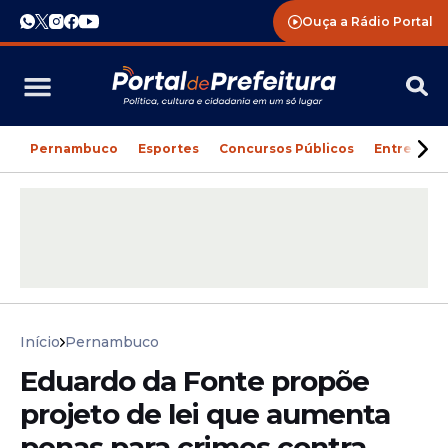
Ouça a Rádio Portal
Pernambuco
Esportes
Concursos Públicos
Entreteni
Início
Pernambuco
Eduardo da Fonte propõe
projeto de lei que aumenta
penas para crimes contra