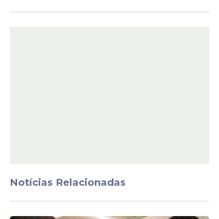
(Simepe), Carol Tabosa, e representantes
da categoria para discutir o apoio à
aprovação do Projeto de Lei nº 1.365/2022,
que atualiza o piso salarial de médicos e
cirurgiões-dentistas e reajusta os adicionais
de hora extra e trabalho noturno.
Notícias Relacionadas
Durante o encontro, os representantes