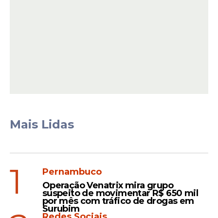
destacou Eduardo da Fonte.
Mais Lidas
1
A proposta surgiu a partir de discussões
Pernambuco
realizadas pelo Conselho de
Saúde
da
Operação Venatrix mira grupo
Federação União Progressista de
suspeito de movimentar R$ 650 mil
por mês com tráfico de drogas em
Pernambuco
, com participação do
Surubim
coordenador Dr. Tarcísio Reis.
Redes Sociais