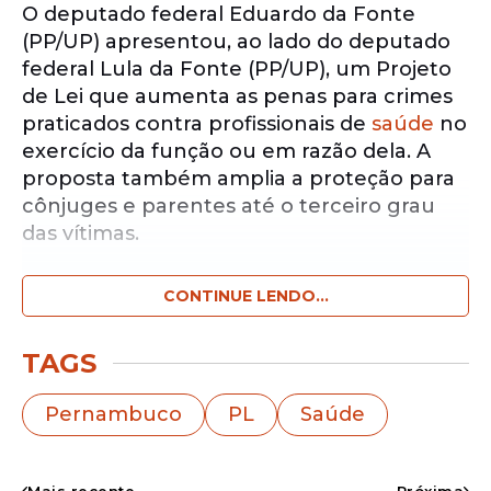
O deputado federal Eduardo da Fonte
(PP/UP) apresentou, ao lado do deputado
federal Lula da Fonte (PP/UP), um Projeto
de Lei que aumenta as penas para crimes
praticados contra profissionais de
saúde
no
exercício da função ou em razão dela. A
proposta também amplia a proteção para
cônjuges e parentes até o terceiro grau
das vítimas.
CONTINUE LENDO...
Notícias pelo WhatsApp
Receba as notícias exclusivas do
Portal
de Prefeitura
pelo nosso canal.
TAGS
Entrar no canal
Pernambuco
PL
Saúde
O texto prevê agravantes e aumento de