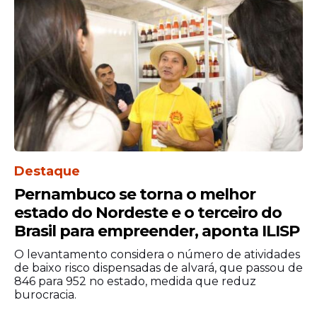
destacaram a importância da proposta
para a valorização profissional da categoria,
diante da defasagem histórica da
remuneração mínima prevista na Lei nº
3.999, de 15 de dezembro de 1961.
O
PL
nº 1.365/2022, de autoria da senadora
Daniella Ribeiro, fixa o salário-mínimo
profissional em R$ 10.991,19 para uma
jornada de 20 horas semanais e estabelece
Destaque
que a remuneração da hora suplementar e
Pernambuco se torna o melhor
do adicional noturno não poderá ser
estado do Nordeste e o terceiro do
inferior a 50% sobre o valor da hora normal.
Brasil para empreender, aponta ILISP
O levantamento considera o número de atividades
de baixo risco dispensadas de alvará, que passou de
846 para 952 no estado, medida que reduz
burocracia.