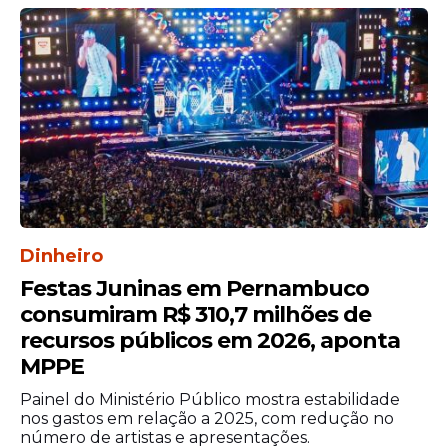
Na reunião, a comitiva pernambucana
solicitou o empenho do parlamentar na
articulação política em favor da matéria no
Congresso Nacional, ressaltando que a
Dinheiro
proposta representa um avanço
importante na defesa de condições mais
Festas Juninas em Pernambuco
justas de remuneração para profissionais
consumiram R$ 310,7 milhões de
essenciais ao funcionamento do sistema
recursos públicos em 2026, aponta
de saúde.
MPPE
A mobilização reforça o compromisso das
Painel do Ministério Público mostra estabilidade
nos gastos em relação a 2025, com redução no
entidades médicas com a valorização da
número de artistas e apresentações.