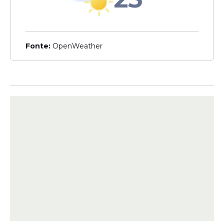
da Fonte para o Senado
Fonte:
OpenWeather
Veja Também
Eduardo da Fonte
recebe Sindicato dos
Médicos e defende
valorização da categoria
O deputado federal Eduardo da Fonte
recebeu, em Brasília, a presidente do
Sindicato dos Médicos de Pernambuco