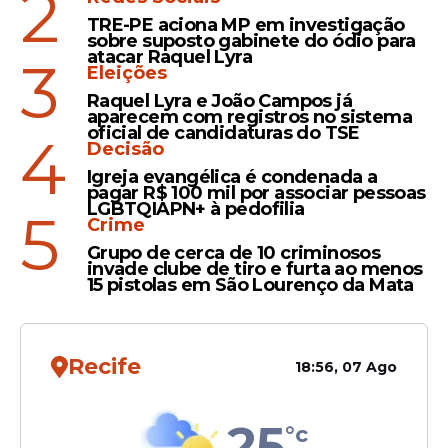
2
TRE-PE aciona MP em investigação
sobre suposto gabinete do ódio para
atacar Raquel Lyra
3
Eleições
Leia Também
Raquel Lyra e João Campos já
aparecem com registros no sistema
oficial de candidaturas do TSE
4
Decisão
Reconhecimento
Igreja evangélica é condenada a
Lula da Fonte é
pagar R$ 100 mil por associar pessoas
homenageado com Título
LGBTQIAPN+ à pedofilia
5
Crime
de Cidadão de Caruaru em
Grupo de cerca de 10 criminosos
sessão solene
invade clube de tiro e furta ao menos
15 pistolas em São Lourenço da Mata
Movimento
Recife
18:56, 07 Ago
Deputado Joel da Harpa
realiza ato político em
apoio ao nome de Eduardo
25
°c