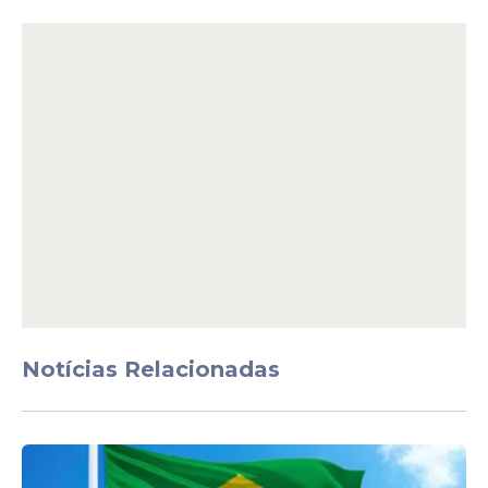
Médico cardiologista pediátrico
Médico cirurgião pediátrico
Médico clínico geral
Médico dermatologista
Médico endoscopista
Médico ecoendoscopia
Médico infectologista pediátrico
Médico intensivista pediátrico
Médico neurologista pediátrico
Médico oncologista pediátrico
Médico ortopedista e traumatologista
Médico
Médico patologista
Médico pediatra
Notícias Relacionadas
Médico radiologista geral, tomografia e
ressonância
A remuneração varia conforme o cargo e o
regime de trabalho. Os valores podem ir de