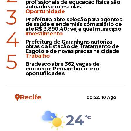
profissionais de educação física são
autuados em escolas
3
Oportunidade
Prefeitura abre seleção para agentes
de saúde e endemias com salário de
Veja Também
até R$ 3.890,40; veja qual município
4
Investimento
Prefeitura de Garanhuns autoriza
obras da Estação de Tratamento de
Esgoto e de novas praças na cidade
5
Trabalho
Técnico em administração
Técnico em laboratório
Bradesco abre 362 vagas de
emprego; Pernambuco tem
Técnico em saúde bucal
oportunidades
Técnico em radioterapia
Os profissionais dessas funções receberão
remuneração de R$ 1.621,00, com jornada
Recife
00:52, 10 Ago
de 30 horas semanais no regime diarista. A
seleção
também inclui vagas para
24
°c
profissionais de
nível superior
em diversas
especialidades da área da saúde. Entre as