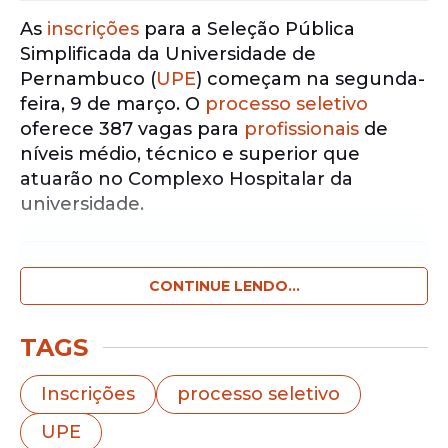
As
inscrições
para a Seleção Pública
Simplificada da Universidade de
Pernambuco (
UPE
) começam na segunda-
feira, 9 de março. O
processo seletivo
oferece 387 vagas para
profissionais
de
níveis médio, técnico e superior que
atuarão no Complexo Hospitalar da
universidade.
Notícias pelo WhatsApp
Receba as notícias exclusivas do
CONTINUE LENDO...
Portal
de Prefeitura
pelo nosso canal.
TAGS
Entrar no canal
Inscrições
processo seletivo
A UPE publicou o edital no dia 24 de
UPE
fevereiro e confirmou que as contratações