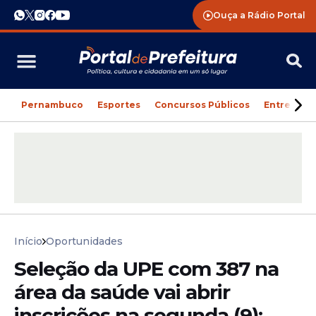
Ouça a Rádio Portal
Pernambuco
Esportes
Concursos Públicos
Entreteni
Início
Oportunidades
Seleção da UPE com 387 na
área da saúde vai abrir
inscrições na segunda (9);