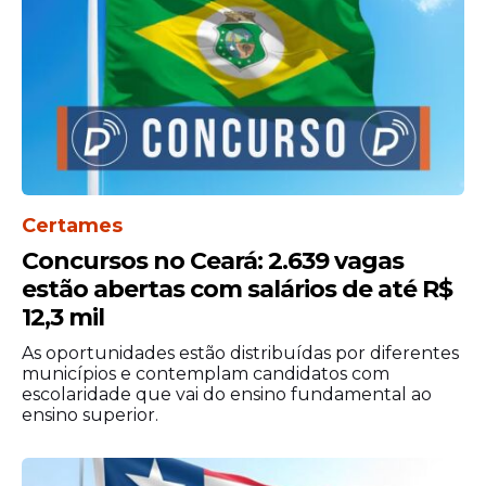
R$ 1.667,98 até R$ 12.366,61, dependendo
da função e da jornada. Os profissionais
selecionados atuarão nas unidades que
integram o Complexo Hospitalar da
Universidade de Pernambuco. A instituição
realiza o processo seletivo para reforçar
equipes de atendimento e ampliar os
serviços oferecidos nas áreas de saúde.
Certames
Concursos no Ceará: 2.639 vagas
estão abertas com salários de até R$
12,3 mil
As oportunidades estão distribuídas por diferentes
municípios e contemplam candidatos com
escolaridade que vai do ensino fundamental ao
ensino superior.