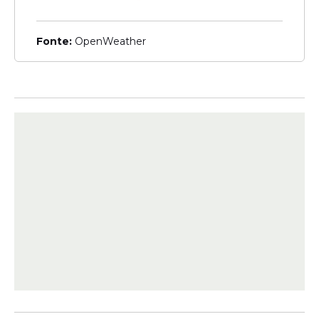
funções disponíveis estão:
Fonte:
OpenWeather
Cirurgia buco-maxilo-facial
Odontólogo farmacêutico
Odontólogo endodontista
Odontólogo periodontista
Odontólogo estomatologista
Odontólogo