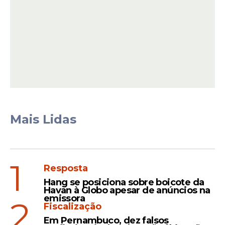
Atendente em clínica odontológica
Leia Também
Mais Lidas
Oportunidade
1
Resposta
Caixa abre processo
seletivo de estágio 2026;
Hang se posiciona sobre boicote da
Havan à Globo apesar de anúncios na
inscrições seguem até 20
emissora
2
de março
Fiscalização
Em Pernambuco, dez falsos