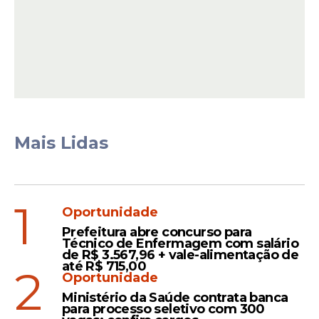
A carga horária varia entre 20 e 40 horas
semanais, conforme o cargo exercido.Os
salários previstos no
processo seletivo
vão
de R$ 1.621,00 a R$ 5.000,00, dependendo
da função e do nível de escolaridade
exigido.
Mais Lidas
1
Oportunidade
Prefeitura abre concurso para
Técnico de Enfermagem com salário
de R$ 3.567,96 + vale-alimentação de
até R$ 715,00
2
Oportunidade
Ministério da Saúde contrata banca
para processo seletivo com 300