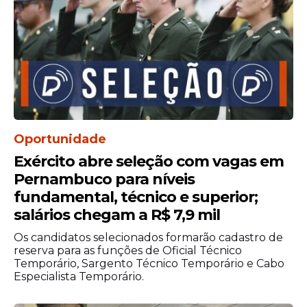
Etapas da seleção
O processo seletivo contará com avaliação
documental e análise técnico-
comportamental para todos os cargos.
Algumas funções terão etapas
adicionais.Os cargos de Motorista B,
Tratorista e Operador de Retroescavadeira
exigirão prova prática. Já os cargos de nível
Oportunidade
superior também passarão por avaliação
Exército abre seleção com vagas em
de títulos.
Pernambuco para níveis
fundamental, técnico e superior;
A etapa técnico-comportamental e as
salários chegam a R$ 7,9 mil
provas práticas ocorrerão em 11 de março
de 2026, em local que será divulgado
Os candidatos selecionados formarão cadastro de
reserva para as funções de Oficial Técnico
posteriormente em edital de convocação.
Temporário, Sargento Técnico Temporário e Cabo
O processo seletivo terá validade de 12
Especialista Temporário.
meses, contados a partir da homologação
do resultado final, com possibilidade de