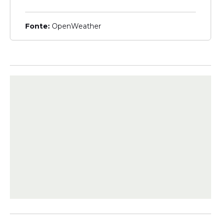
denuncia capacitismo em
TAF de concurso para
delegado da Polícia Civil
Fonte:
OpenWeather
Certame
Prefeitura abre concurso
para Agente de Trânsito
com salário de R$ 2,5 mil;
veja como se inscrever
Veja Também