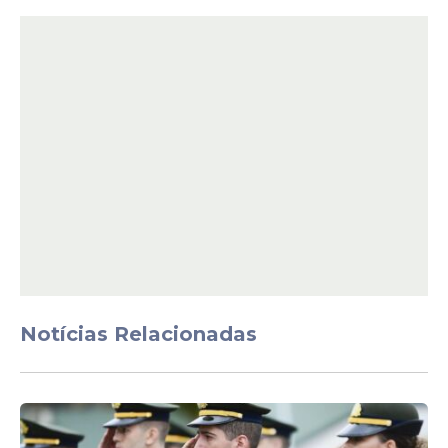
R$ 70,00 para cargos de nível
fundamental
R$ 90,00 para nível médio
R$ 120,00 para nível superior
O edital também prevê reserva de
vagas
para pessoas com deficiência.
Notícias Relacionadas