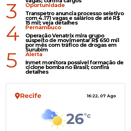
vagas; confira cargos
3
Como realizar a
Oportunidade
Transpetro anuncia processo seletivo
inscrição
com 4.171 vagas e salários de até R$
15 mil; veja detalhes
4
Os
interessados
devem realizar a inscrição
Pernambuco
exclusivamente pela internet, por meio do
Operação Venatrix mira grupo
site oficial da Prefeitura de Joaquim
suspeito de movimentar R$ 650 mil
por mês com tráfico de drogas em
Nabuco
. O período de inscrição começou
Surubim
5
Alerta
em 27 de fevereiro e segue até 7 de março
de 2026. As taxas de participação variam
Inmet monitora possível formação de
ciclone bomba no Brasil; confira
conforme o nível de escolaridade:
detalhes
Leia Também
Recife
16:22, 07 Ago
26
°c
Vídeo
Advogado com nanismo