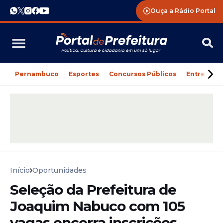
Ouça a Rádio Portal
Pernambuco
Esportes
Concursos Públicos
Entreteni
Início
Oportunidades
Seleção da Prefeitura de
Joaquim Nabuco com 105
vagas encerra inscrições