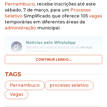
Pernambuco
, recebe inscrições até este
sábado, 7 de março, para um
Processo
Seletivo
Simplificado que oferece 105
vagas
temporárias em diferentes áreas da
administração
municipal.
Notícias pelo WhatsApp
Receba as notícias exclusivas do
Portal
de Prefeitura
pelo nosso canal.
CONTINUE LENDO...
Entrar no canal
TAGS
Entre os setores contemplados, a
Secretaria Municipal de Educação reúne
Pernambuco
processo seletivo
diversas oportunidades para profissionais
Vagas
que desejam atuar em escolas da rede
pública. As
vagas
incluem cargos voltados