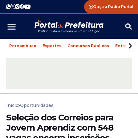
Ouça a Rádio Portal
Pernambuco
Esportes
Concursos Públicos
Entreteni
Início
Oportunidades
Seleção dos Correios para
Jovem Aprendiz com 548
vagas encerra inscrições