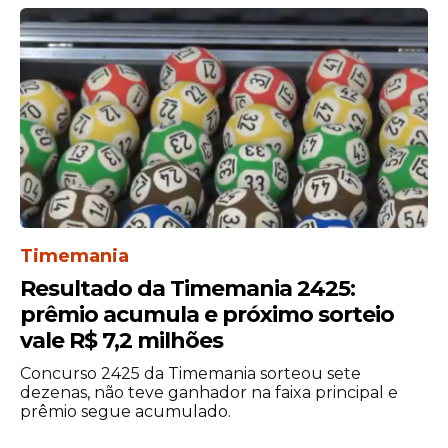
Oportunidade em
Olinda
A Prefeitura de Olinda ampliou o prazo de
inscrição do
processo seletivo
com 600
vagas
para atuar na área da da
educação. As candidaturas que tiveram o
encerramento na última segunda-feira, 6
de abril, agora seguem abertas até o dia 20
Timemania
de abril.
Resultado da Timemania 2425:
prêmio acumula e próximo sorteio
vale R$ 7,2 milhões
Concurso 2425 da Timemania sorteou sete
dezenas, não teve ganhador na faixa principal e
prêmio segue acumulado.