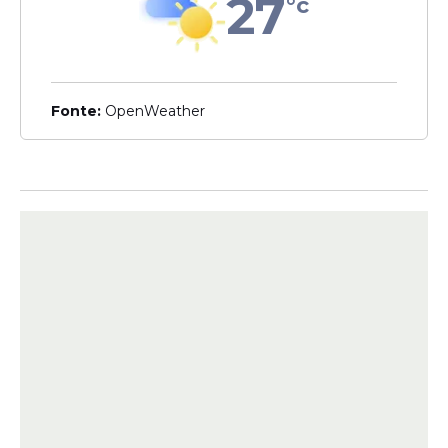
27
°c
Veja Também
Fonte:
OpenWeather
A etapa seguinte inclui avaliação médica e
entrega de documentos, e a fase final
corresponde à contratação dos candidatos
aprovados. A contratação será feita por
meio de Contrato Especial de
Aprendizagem. O vínculo terá duração
mínima de 12 meses e máxima de 24
meses, sem possibilidade de prorrogação.