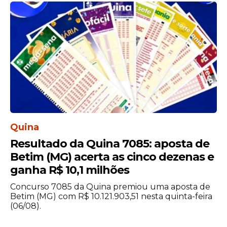
Os candidatos interessados devem se
inscrever exclusivamente pela internet,
por meio do
site Instituto Darwin
, banca
organizadora da seleção. Será cobrado
uma taxa de inscrição no valor de R$ 45.
Quina
A seleção tem como objetivo ampliar o
Resultado da Quina 7085: aposta de
atendimento nas unidades de ensino da
Betim (MG) acerta as cinco dezenas e
rede municipal. Para participar, é
ganha R$ 10,1 milhões
necessário ter concluído o ensino médio,
Concurso 7085 da Quina premiou uma aposta de
conforme exigência prevista no edital. O
Betim (MG) com R$ 10.121.903,51 nesta quinta-feira
processo seletivo contempla vagas para
(06/08).
duas funções distintas dentro da área