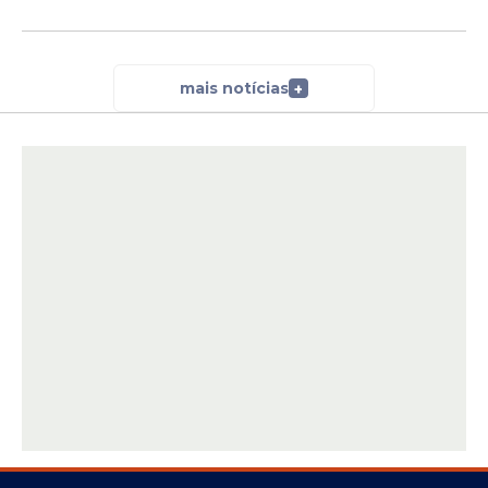
educacional.
mais notícias
+
Vagas e salários
Auxiliar do Desenvolvimento Infantil (ADI)
– 170 vagas
Ampla concorrência: 108
Pessoas com deficiência (PCD – 5%): 9