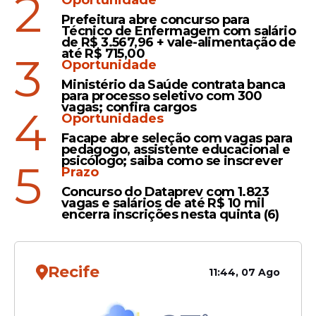
2
Oportunidade
Prefeitura abre concurso para
Técnico de Enfermagem com salário
Educação
de R$ 3.567,96 + vale-alimentação de
até R$ 715,00
3
Prefeitura de Olinda amplia
Oportunidade
prazo de inscrição para
Ministério da Saúde contrata banca
seleção com 600 vagas;
para processo seletivo com 300
vagas; confira cargos
4
veja cargos e salários
Oportunidades
Facape abre seleção com vagas para
pedagogo, assistente educacional e
psicólogo; saiba como se inscrever
5
Prazo
Oportunidade
Concurso do Dataprev com 1.823
Seleção do ICMBio em
vagas e salários de até R$ 10 mil
Pernambuco, com salário
encerra inscrições nesta quinta (6)
de até R$ 2.431,50, encerra
inscrições nesta sexta (10)
Recife
11:44, 07 Ago