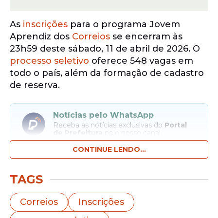
As
inscrições
para o programa Jovem
Aprendiz dos
Correios
se encerram às
23h59 deste sábado, 11 de abril de 2026. O
processo seletivo
oferece 548 vagas em
todo o país, além da formação de cadastro
de reserva.
Notícias pelo WhatsApp
Receba as notícias exclusivas do
Portal
de Prefeitura
pelo nosso canal.
CONTINUE LENDO...
Entrar no canal
TAGS
A seleção é destinada a estudantes ou
pessoas que já concluíram o ensino médio.
Correios
Inscrições
O programa busca ampliar o acesso ao