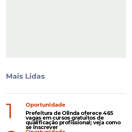
A classificação dos
candidatos
será
composta por quatro fases. A primeira
Mais Lidas
etapa envolve inscrição e classificação com
base em critérios socioeconômicos. A
segunda fase consiste na comprovação
1
documental, com caráter eliminatório.
Oportunidade
Prefeitura de Olinda oferece 465
vagas em cursos gratuitos de
qualificação profissional; veja como
Leia Também
se inscrever