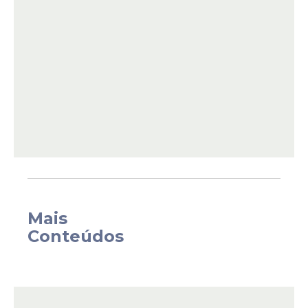
inscrições ocorrerão nos dias 9 e 10 de
março de 2026, em atendimento
presencial realizado na sede da Prefeitura.
Mais
Conteúdos
O processo seletivo oferece vagas para
duas funções ligadas à rede municipal de
ensino. Confira os cargos disponíveis: