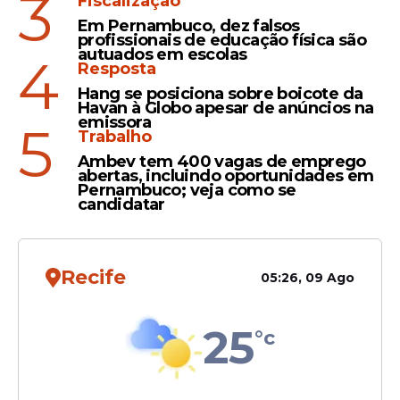
3
Fiscalização
Em Pernambuco, dez falsos
profissionais de educação física são
Oportunidade
autuados em escolas
4
Resposta
Seleção do Governo de
Hang se posiciona sobre boicote da
Pernambuco com 113 vagas
Havan à Globo apesar de anúncios na
na educação vai encerrar
emissora
5
Trabalho
inscrições na quinta (12)
Ambev tem 400 vagas de emprego
abertas, incluindo oportunidades em
Pernambuco; veja como se
candidatar
Tá Acabando!
Seleção da Prefeitura de
Joaquim Nabuco com 105
Recife
05:26, 09 Ago
vagas encerra inscrições
neste sábado (7)
25
°c