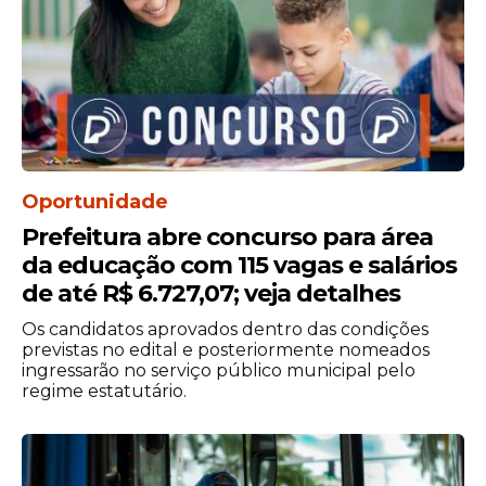
Oportunidade
Etapas da seleção
Prefeitura abre concurso para área
A
seleção
dos candidatos ocorrerá em duas
da educação com 115 vagas e salários
etapas. A primeira fase consistirá na análise
de até R$ 6.727,07; veja detalhes
de documentos, que possui caráter
Os candidatos aprovados dentro das condições
eliminatório. A segunda etapa avaliará
previstas no edital e posteriormente nomeados
currículo, títulos e experiência profissional,
ingressarão no serviço público municipal pelo
com caráter classificatório.
regime estatutário.
Validade da seleção
A Prefeitura realizará as contratações em