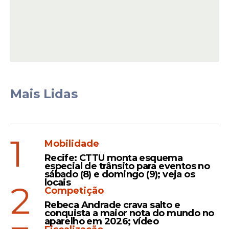
Jornada de trabalho e
salários
A carga horária e a remuneração variam
conforme a função exercida. O cargo de
Professor de Educação Física possui
jornada de 20 horas semanais, com salário
Mais Lidas
de R$ 2.568,44. Já a função de Monitor de
Creche exige 30 horas semanais de
trabalho, com remuneração de R$
3.024,80. Os contratados também poderão
1
Mobilidade
receber as vantagens previstas para
Recife: CTTU monta esquema
servidores municipais, conforme regras
especial de trânsito para eventos no
sábado (8) e domingo (9); veja os
estabelecidas pela administração pública.
locais
2
Competição
Rebeca Andrade crava salto e
conquista a maior nota do mundo no
Leia Também
aparelho em 2026; vídeo