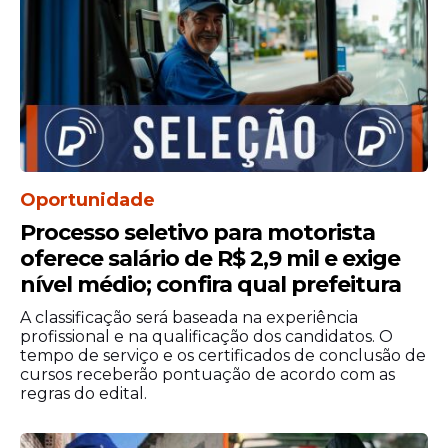
caráter temporário. O prazo inicial de
trabalho poderá chegar a 12 meses, com
possibilidade de prorrogação pelo mesmo
período. O processo seletivo terá validade
de 12 meses, contados a partir da
homologação do resultado final, conforme
decisão da administração municipal.
Oportunidade
Processo seletivo para motorista
oferece salário de R$ 2,9 mil e exige
nível médio; confira qual prefeitura
A classificação será baseada na experiência
profissional e na qualificação dos candidatos. O
tempo de serviço e os certificados de conclusão de
cursos receberão pontuação de acordo com as
regras do edital.