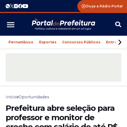
Ouça a Rádio Portal
Pernambuco
Esportes
Concursos Públicos
Entreteni
Início
Oportunidades
Prefeitura abre seleção para
professor e monitor de
creche com salário de até R$