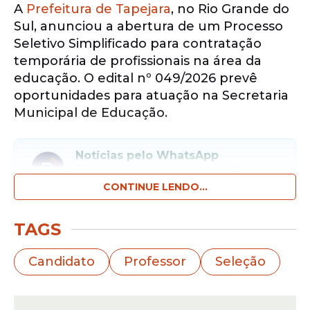
A
Prefeitura de Tapejara
, no Rio Grande do
Sul, anunciou a abertura de um Processo
Seletivo Simplificado para contratação
temporária de profissionais na área da
educação. O edital nº 049/2026 prevê
oportunidades para atuação na Secretaria
Municipal de Educação.
Notícias pelo WhatsApp
Receba as notícias exclusivas do
Portal
de Prefeitura
pelo nosso canal.
CONTINUE LENDO...
Entrar no canal
TAGS
A
seleção
contempla candidatos com
Candidato
Professor
Seleção
formação em magistério ou ensino
superior, conforme o cargo pretendido. As