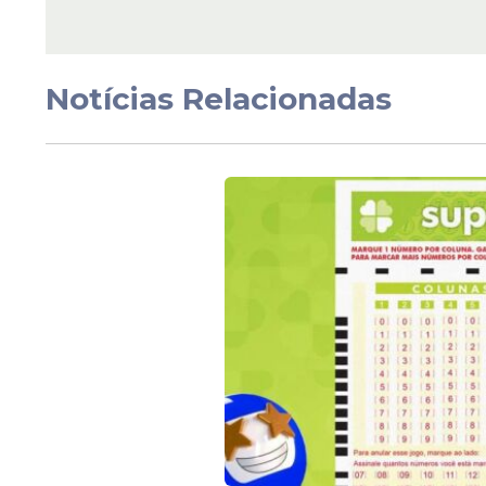
TCE-PE determina no
concurso para profes
após identificar frau
seleção; veja onde
Notícias Relacionadas
Veja Também
Na área da saúde, por exemplo, há oportu
obstetras, pediatras, ortopedistas, neurolo
Família.