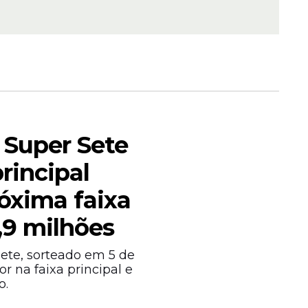
to
ara área
 até
 Super Sete
rincipal
óxima faixa
istas,
 Saúde da
,9 milhões
ete, sorteado em 5 de
r na faixa principal e
o.