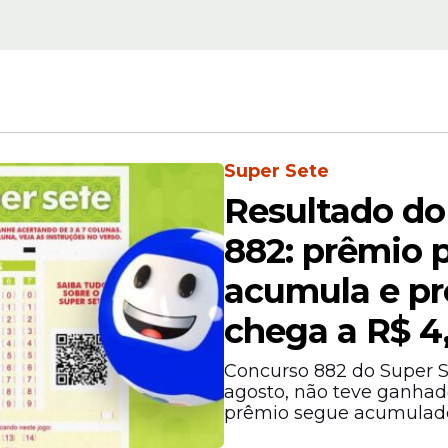
vo
Concurso do Exérci
sor
oferece 168 vagas p
de em
da saúde; inscrições
sexta (12)
Super Sete
Resultado do
882: prêmio p
acumula e pr
nidades para médicos infectologistas, ginecolog
gistas, psiquiatras e profissionais da Estratégia
chega a R$ 4
Concurso 882 do Super S
agosto, não teve ganhado
prêmio segue acumulad