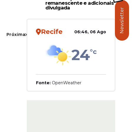
remanescente e adicionais
e. As
divulgada
Newsletter
er
Recife
06:46, 06 Ago
Próxima
 horas
24
°c
Fonte:
OpenWeather