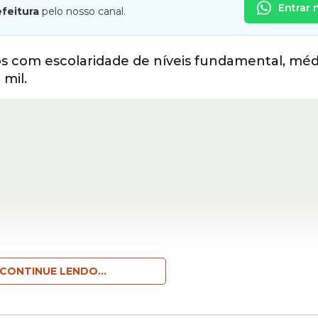
Entrar 
efeitura
pelo nosso canal.
 com escolaridade de níveis fundamental, méd
mil.
CONTINUE LENDO...
e as secretarias de Administração e Planejament