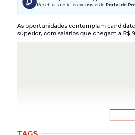
Receba as notícias exclusivas do
Portal de Pr
As oportunidades contemplam candidatos
superior, com salários que chegam a R$ 9 
O certame reúne
vagas
distribuídas entr
TAGS