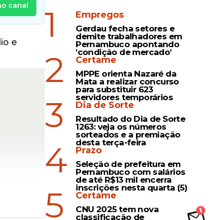
no canal
1
Empregos
Gerdau fecha setores e
demite trabalhadores em
io e
Pernambuco apontando
'condição de mercado'
2
Certame
MPPE orienta Nazaré da
Mata a realizar concurso
para substituir 623
servidores temporários
3
Dia de Sorte
Resultado do Dia de Sorte
1263: veja os números
sorteados e a premiação
desta terça-feira
4
Prazo
Seleção de prefeitura em
Pernambuco com salários
de até R$13 mil encerra
inscrições nesta quarta (5)
5
Certame
CNU 2025 tem nova
o,
classificação de