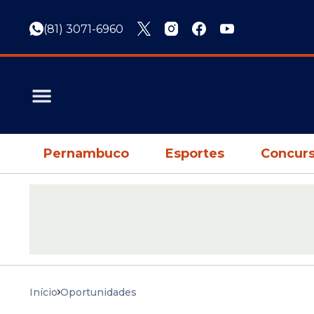
(81) 3071-6960
Pernambuco
Esportes
Concurs
Início
Oportunidades