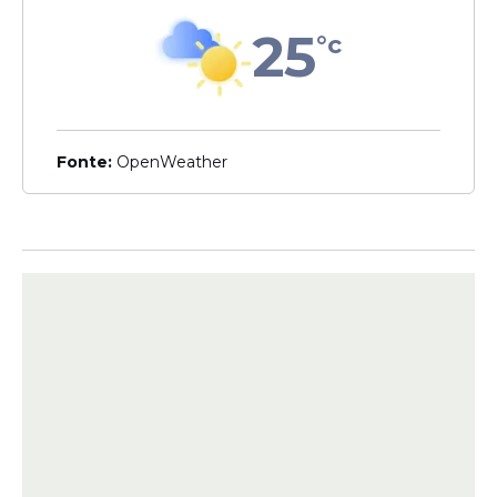
25
°c
Veja Também
Fonte:
OpenWeather
A taxa de participação custa R$ 60,00. O
edital também prevê a possibilidade de
solicitar isenção do pagamento para
candidatos que atendam aos critérios
estabelecidos pela instituição. O pedido
poderá ser feito até o dia 8 de junho.