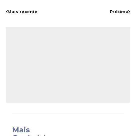
O processo seletivo disponibiliza uma vaga
para o cargo de
Professor
Substituto na
Mais recente
Próxima
área de Atendimento Educacional
Especializado. O profissional selecionado
cumprirá jornada de 40 horas semanais.
A remuneração varia de acordo com a
Mais
titulação apresentada pelo candidato. Para