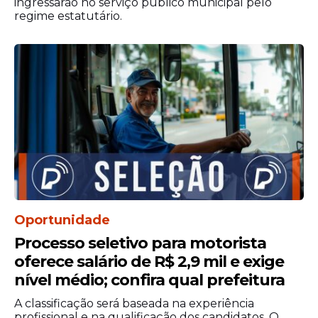
igual prazo, conforme necessidade da
ingressarão no serviço público municipal pelo
regime estatutário.
instituição.
Oportunidade
Processo seletivo para motorista
oferece salário de R$ 2,9 mil e exige
nível médio; confira qual prefeitura
A classificação será baseada na experiência
profissional e na qualificação dos candidatos. O