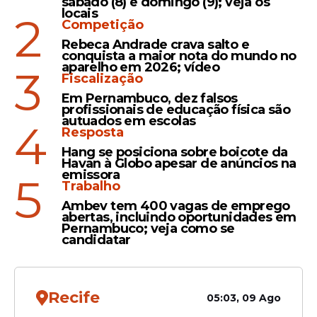
sábado (8) e domingo (9); veja os
locais
2
Competição
Leia Também
Rebeca Andrade crava salto e
conquista a maior nota do mundo no
aparelho em 2026; vídeo
3
Fiscalização
Oportunidade
Em Pernambuco, dez falsos
TRE-PE abre seleção para
profissionais de educação física são
autuados em escolas
estágio de nível superior
4
Resposta
com bolsa de R$ 1,1 mil;
Hang se posiciona sobre boicote da
veja como se inscrever
Havan à Globo apesar de anúncios na
emissora
5
Trabalho
Ambev tem 400 vagas de emprego
abertas, incluindo oportunidades em
Oportunidade
Pernambuco; veja como se
candidatar
Seleção do Governo de
Pernambuco para o
FormaSUS com 273 bolsas
integrais tem inscrições
Recife
05:03, 09 Ago
abertas