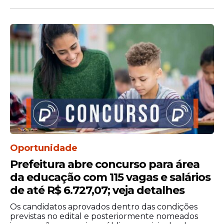
definidos no edital.
Oportunidade
Validade da seleção
Prefeitura abre concurso para área
O processo seletivo terá validade de dois
da educação com 115 vagas e salários
anos, contados a partir da homologação do
de até R$ 6.727,07; veja detalhes
resultado final. O IFSertãoPE poderá
Os candidatos aprovados dentro das condições
prorrogar esse período uma única vez por
previstas no edital e posteriormente nomeados