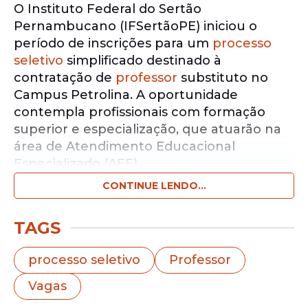
O Instituto Federal do Sertão
Pernambucano (IFSertãoPE) iniciou o
período de inscrições para um
processo
seletivo
simplificado destinado à
contratação de
professor
substituto no
Campus Petrolina. A oportunidade
contempla profissionais com formação
superior e especialização, que atuarão na
área de Atendimento Educacional
Especializado (AEE).
CONTINUE LENDO...
Notícias pelo WhatsApp
Receba as notícias exclusivas do
Portal
TAGS
de Prefeitura
pelo nosso canal.
processo seletivo
Professor
Entrar no canal
Vagas