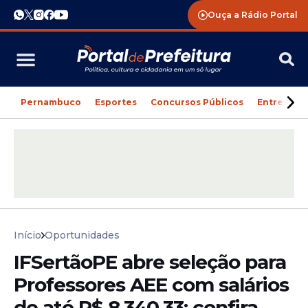
Ouça a Rádio Portal
Pernambuco
Esportes
Concursos Públicos
Entreteni
Início
Oportunidades
IFSertãoPE abre seleção para
Professores AEE com salários
de até R$ 8.340,33; confira