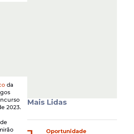
co
da
rgos
oncurso
Mais Lidas
e 2023.
 de
mirão
Oportunidade