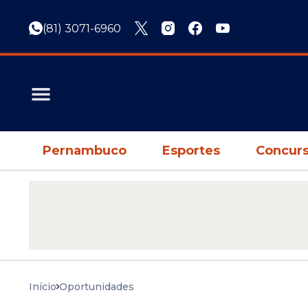
(81) 3071-6960
Pernambuco
Esportes
Concurs
Início
Oportunidades