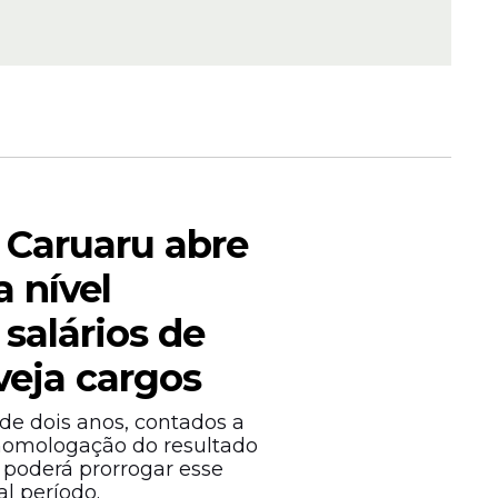
ior do
andidatos
s à posse
 Caruaru abre
 nível
salários de
buco
 veja cargos
co para
ior; veja
de dois anos, contados a
 homologação do resultado
l poderá prorrogar esse
l período.