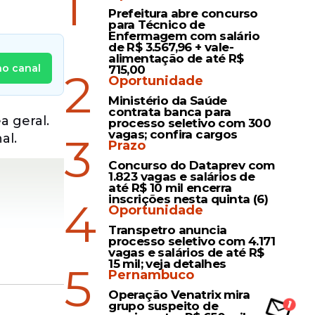
1
Prefeitura abre concurso
para Técnico de
Enfermagem com salário
de R$ 3.567,96 + vale-
alimentação de até R$
no canal
715,00
2
Oportunidade
Ministério da Saúde
contrata banca para
a geral.
processo seletivo com 300
vagas; confira cargos
3
al.
Prazo
Concurso do Dataprev com
1.823 vagas e salários de
até R$ 10 mil encerra
inscrições nesta quinta (6)
4
Oportunidade
Transpetro anuncia
processo seletivo com 4.171
vagas e salários de até R$
15 mil; veja detalhes
5
Pernambuco
Operação Venatrix mira
grupo suspeito de