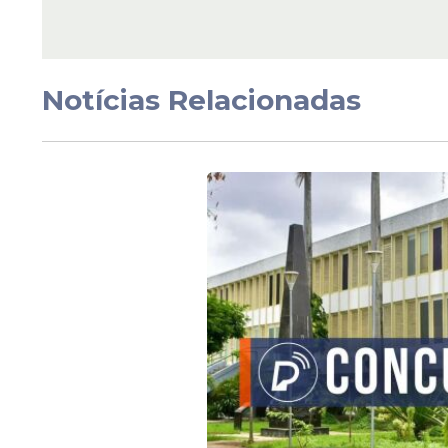
As informações foram divulgadas pelo 
certame pela Secretaria de Administração
nomeados deverão acompanhar os próximo
Notícias Relacionadas
e apresentação da documentação exigida 
Leia Também
Prazo
Concurso da Marinha
Escola Naval com salá
R$ 1,7 mil encerrará
inscrições na quarta (