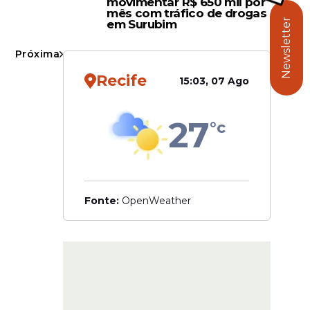
movimentar R$ 650 mil por
mês com tráfico de drogas
Newsletter
em Surubim
didatos
Próxima
mpladas
Recife
15:03, 07 Ago
27
°c
Fonte:
OpenWeather
nistração
is e à
o número