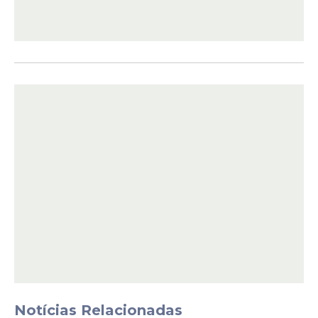
Cronograma do
concurso
09/05/2026
— Publicação do edital
14/05 a 15/05/2026
— Solicitação de
isenção da taxa de inscrição
14/05 a 15/06/2026
— Período de
inscrições
Notícias Relacionadas