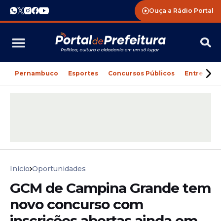
Ouça a Rádio Portal
Pernambuco
Esportes
Concursos Públicos
Entreteni
Início
Oportunidades
GCM de Campina Grande tem
novo concurso com
inscrições abertas ainda em