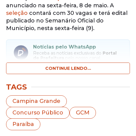
anunciado na sexta-feira, 8 de maio. A
seleção
contará com 30 vagas e terá edital
publicado no Semanário Oficial do
Município, nesta sexta-feira (9).
Notícias pelo WhatsApp
Receba as notícias exclusivas do
Portal
de Prefeitura
pelo nosso canal.
CONTINUE LENDO...
Entrar no canal
TAGS
Este será o segundo concurso específico
da
Guarda Municipal
realizado nos últimos
Campina Grande
anos na cidade. Em 2021, já havia sido
Concurso Público
GCM
realizada uma seleção com 50 vagas
imediatas para a corporação.
Paraíba