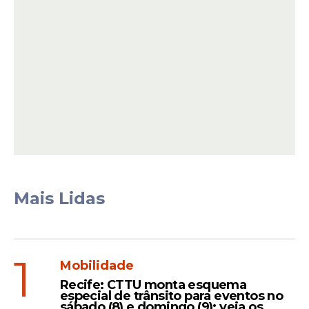
Leia Também
Certame
Concursos: Campina
Grande anuncia 1.000 vagas
em várias áreas; veja os
detalhes
Mais Lidas
Oportunidades
Cabo de Santo Agostinho
1
Mobilidade
forma comissão para novo
Recife: CTTU monta esquema
concurso da Guarda
especial de trânsito para eventos no
Municipal
sábado (8) e domingo (9); veja os