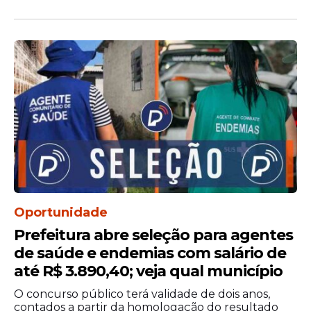
31/07/2026
— Divulgação dos locais de
prova
30/08/2026
— Aplicação das provas
objetivas
31/08/2026
— Divulgação dos
gabaritos preliminares
15/10/2026
— Resultado definitivo das
provas objetivas
24 e 25/10/2026
— Teste de Aptidão
Física (TAF)
14 e 15/11/2026
— Heteroidentificação
e avaliação biopsicossocial
Resultado final
— Data ainda será
Oportunidade
divulgada
Prefeitura abre seleção para agentes
de saúde e endemias com salário de
até R$ 3.890,40; veja qual município
O concurso público terá validade de dois anos,
contados a partir da homologação do resultado