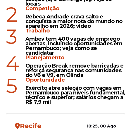
locais
2
Competição
Rebeca Andrade crava salto e
conquista a maior nota do mundo no
aparelho em 2026; vídeo
3
Trabalho
Veja Também
Ambev tem 400 vagas de emprego
abertas, incluindo oportunidades em
Pernambuco; veja como se
candidatar
4
Planejamento
Após a fase objetiva, os candidatos
Operação Break remove barricadas e
reforça segurança nas comunidades
aprovados seguirão para o Teste de
do V8 e V9, em Olinda
5
Aptidão Física, marcado para os dias 24 e
Oportunidade
25 de outubro.
Exército abre seleção com vagas em
Pernambuco para níveis fundamental,
técnico e superior; salários chegam a
R$ 7,9 mil
Recife
18:25, 08 Ago