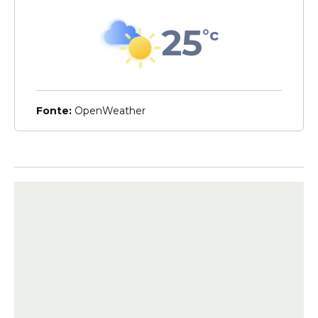
25
°c
Também estão previstas etapas de
Fonte:
OpenWeather
heteroidentificação e avaliação
biopsicossocial em novembro. As fases
seguintes, como avaliação psicológica,
exames de saúde e curso de formação,
ainda terão cronograma divulgado
posteriormente.
Até o momento, o edital completo com
salários e detalhes das atribuições ainda
não foi divulgado oficialmente.