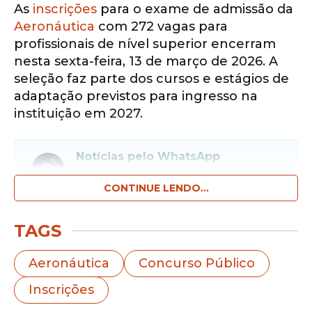
As
inscrições
para o exame de admissão da
Aeronáutica
com 272 vagas para
profissionais de nível superior encerram
nesta sexta-feira, 13 de março de 2026. A
seleção faz parte dos cursos e estágios de
adaptação previstos para ingresso na
instituição em 2027.
Notícias pelo WhatsApp
Receba as notícias exclusivas do
Portal
de Prefeitura
pelo nosso canal.
CONTINUE LENDO...
Entrar no canal
TAGS
O processo seletivo inclui
oportunidades
Aeronáutica
Concurso Público
para médicos, dentistas, farmacêuticos,
Inscrições
engenheiros, profissionais de apoio e