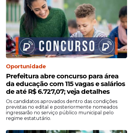
Formação e ingresso na
carreira
Os candidatos aprovados participarão de
curso ou estágio de adaptação com
duração aproximada de 17 semanas. Após a
conclusão da formação, os profissionais
ingressarão na Aeronáutica como
Oportunidade
primeiro-tenente ou segundo-tenente,
Prefeitura abre concurso para área
conforme o cargo e a área de atuação.
da educação com 115 vagas e salários
de até R$ 6.727,07; veja detalhes
Edital
Os candidatos aprovados dentro das condições
previstas no edital e posteriormente nomeados
ingressarão no serviço público municipal pelo
regime estatutário.