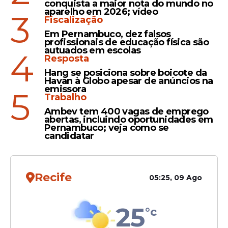
conquista a maior nota do mundo no
obstetrícia.
aparelho em 2026; vídeo
3
Fiscalização
O edital também inclui vagas para
Em Pernambuco, dez falsos
profissionais de educação física são
profissionais das áreas de odontologia e
autuados em escolas
4
farmácia, além de oportunidades em
Resposta
engenharia, jornalismo, psicologia, serviços
Hang se posiciona sobre boicote da
Havan à Globo apesar de anúncios na
jurídicos e análise de sistemas.Na área
emissora
5
religiosa, a seleção prevê uma vaga para
Trabalho
capelão católico.
Ambev tem 400 vagas de emprego
abertas, incluindo oportunidades em
Pernambuco; veja como se
candidatar
Recife
05:25, 09 Ago
25
°c