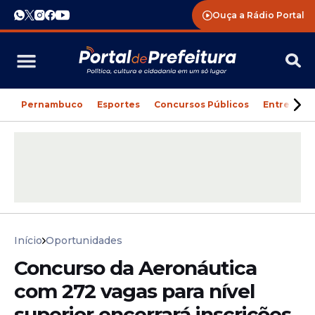
Ouça a Rádio Portal
Pernambuco
Esportes
Concursos Públicos
Entreteni
Início
Oportunidades
Concurso da Aeronáutica
com 272 vagas para nível
superior encerrará inscrições